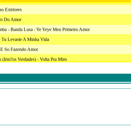
o Extriores
rro Do Amor
imba - Banda Lusa - Ye Yeye Meu Primeiro Amor
- Tu Levaste A Minha Vida
 E So Fazendo Amor
 (Irm?os Verdades) - Volta Pra Mim
 Pedra Filosofal
o - Rainha Do Tik Tok
 - Ela Vai Ter Que Mudar
Quero Ser Amado
ance - Cre Faze Amor Cu Bo
l - Leandro - Bela (Art Track)
migos E Quim Barreiros - Mariquinhas Namoradeira