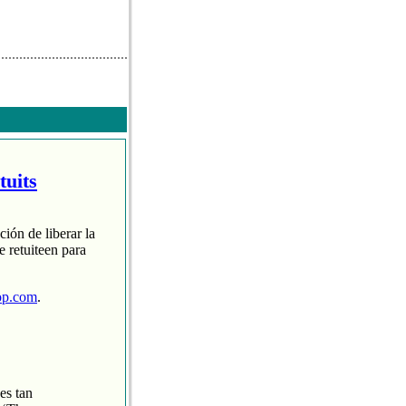
tuits
ción de liberar la
 retuiteen para
op.com
.
es tan