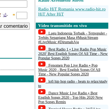
Radio Arremesso Movel
Radio HiT Romania www.radio-hit.ro
HiT After HiT
radio relay
Vídeo transmitido en vivo
ar comentario
MB STUDIO
Lagu Indonesia Terbaik - Terpopuler -
Terhits Sepanjang Masa #MusicStream
Radio Amra #StayHome!
#LiveMusic #DirumahAja
Best Radio 1 • Live Radio Pop Music
Radio Altamar 102.3 FM
2020' Best English Songs Of All Time - New
Popular Songs 2020
Fenomen Pop Live Radio • Pop
Music 2020 - Best English Songs Of All
Time - New Popular Songs 2020
lofi hip hop radio - beats to relax/study
to
Dance Music Live Radio • Best
English Songs 2020 - Top Hits 2020 New
Pop Songs Remix