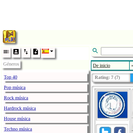
Géneros
De inicio
Top 40
Rating:
7
(
7
)
Pop música
Rock música
Hardrock música
House música
Techno música