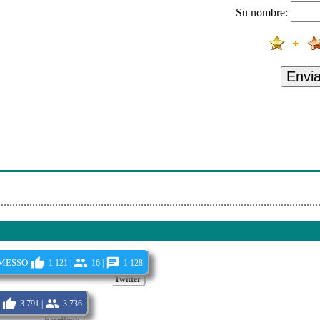
Su nombre:
ra - Mickael Carreira - O Teu Lugar
 - Senhor De Matosinhos
do Alentejo
Envi
 - Tento Saber
 - Festa Ft Kevinho
p?s - Chuva Dissolvente
smancha-Prazeres
messo
1 121 |
16 |
1 128
Twitter
3 791 |
3 736