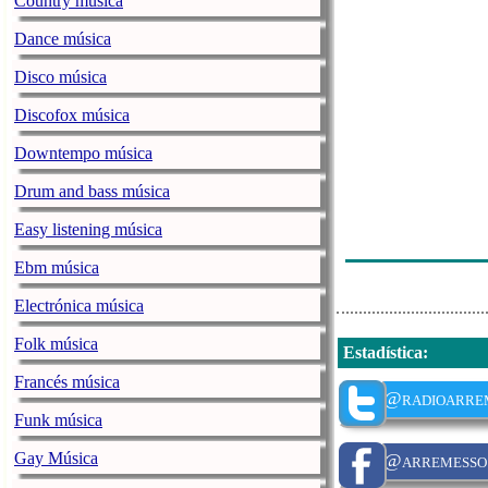
Country música
Mickael Carrei
Dance música
Sons Da Terra
Disco música
Falta Um - Lin
Discofox música
Nuno Guerreiro
Downtempo música
David Carreira
Drum and bass música
Xutos & Ponta
Easy listening música
Eu.clides - De
Ebm música
Electrónica música
Folk música
Estadística
:
Francés música
@radioarre
Funk música
Gay Música
@arremesso