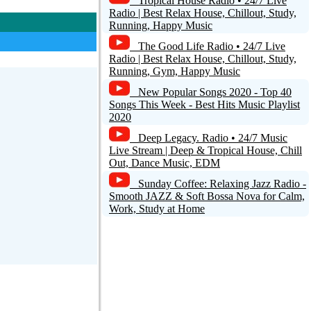
Tropical House Radio • 24/7 Live
Radio | Best Relax House, Chillout, Study,
Running, Happy Music
The Good Life Radio • 24/7 Live
Radio | Best Relax House, Chillout, Study,
Running, Gym, Happy Music
New Popular Songs 2020 - Top 40
Songs This Week - Best Hits Music Playlist
2020
Deep Legacy. Radio • 24/7 Music
Live Stream | Deep & Tropical House, Chill
Out, Dance Music, EDM
Sunday Coffee: Relaxing Jazz Radio -
Smooth JAZZ & Soft Bossa Nova for Calm,
Work, Study at Home