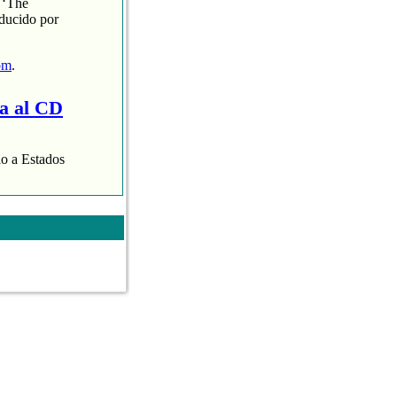
 ‘The
oducido por
om
.
ra al CD
lo a Estados
aispop.com
.
 presentaba con
varias de nuestras
 Aroha Morales.