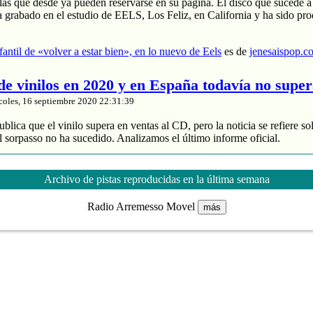
las que desde ya pueden reservarse en su página. El disco que sucede a
a grabado en el estudio de EELS, Los Feliz, en California y ha sido pr
nfantil de «volver a estar bien», en lo nuevo de Eels
es de
jenesaispop.c
 de vinilos en 2020 y en España todavía no supe
coles, 16 septiembre 2020 22:31:39
blica que el vinilo supera en ventas al CD, pero la noticia se refiere so
 sorpasso no ha sucedido. Analizamos el último informe oficial.
roduce un 88% de los ingresos
 y divide entre 2 sus ventas
Archivo de pistas reproducidas en la última semana
de música grabada sube un 4% en España
Radio Arremesso Movel
más
nta de vinilos en 2020 y en España todavía no supera al CD
es de
jenes
tasía manchega de Karmento
coles, 16 septiembre 2020 20:03:16
ace unos meses un notable nuevo álbum llamado ‘Este devenir‘ que se
Cri Cri’, que muchos de nuestros lectores recordaréis porque pasó por 
otras composiciones interesantes como ‘MarEa’ y ‘Qué feo’. Fotografía: