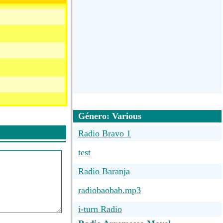
Género: Various
Radio Bravo 1
test
Radio Baranja
radiobaobab.mp3
i-turn Radio