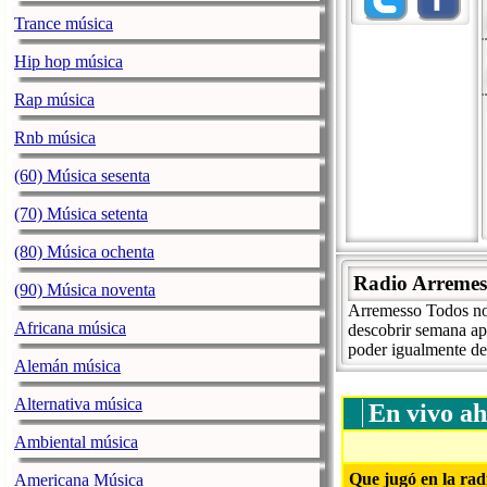
Trance música
Hip hop música
Rap música
Rnb música
(60) Música sesenta
(70) Música setenta
(80) Música ochenta
Radio Arremes
(90) Música noventa
Arremesso Todos no 
Africana música
descobrir semana ap
poder igualmente des
Alemán música
Alternativa música
En vivo ah
Ambiental música
Que jugó en la rad
Americana Música