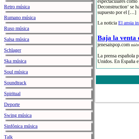
espectaculares como 
Retro música
Deconstruction‘ se h
supuesto por el […]
Rumano música
La noticia
El ansia i
Ruso música
Baja la venta
Salsa música
jenesaispop.com
miér
Schlager
La prensa española pu
Ska música
Unidos. En España el
Soul música
El streaming p
El CD se hunde
Soundtrack
La industria 
Spiritual
La noticia
Baja la ve
Deporte
La alegre fan
Swing música
jenesaispop.com
miér
Sinfónica música
Karmento publicaba h
una canción llamada ‘
Talk
playlists, así como 