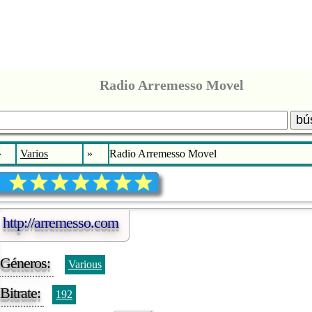
Radio Arremesso Movel
bú
»
Varios
»
Radio Arremesso Movel
http://arremesso.com
Géneros:
Various
Bitrate:
192