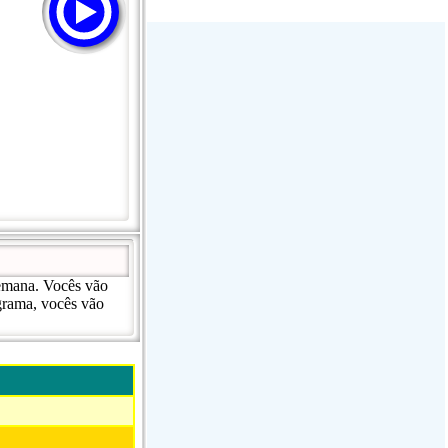
Stream Radiovoz Coruña
RTFM Lounge
PulsRadio LOUNGE
Dance One Radio San Francisco
CLASSIC ROCK MIAMI
semana. Vocês vão
grama, vocês vão