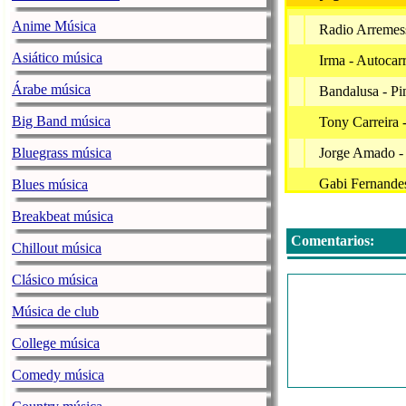
Anime Música
Radio Arremess
Asiático música
Irma - Autoca
Árabe música
Bandalusa - P
Big Band música
Tony Carreira 
Bluegrass música
Jorge Amado -
Gabi Fernandes
Blues música
Manuel Freire -
Breakbeat música
Comentarios:
Miguel Azeved
Chillout música
Jorge Loureiro
Clásico música
Marc Sway - 
Música de club
Kizomba Lusod
College música
Leandro Oficia
Comedy música
A.can?rio & A