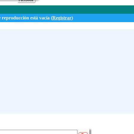
FaceBook
e reproducción está vacía (
Registrar
)