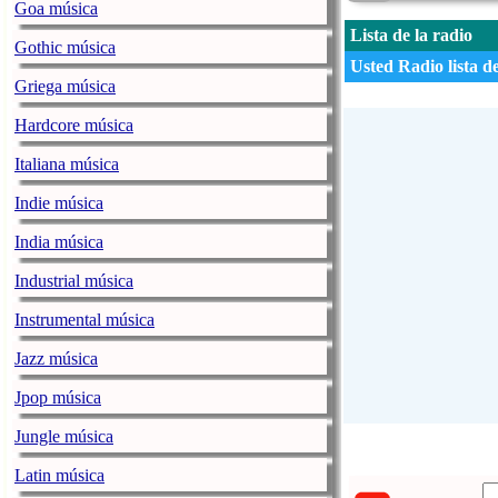
Goa música
Lista de la radio
Gothic música
Usted Radio lista d
Griega música
Hardcore música
Italiana música
Indie música
India música
Industrial música
Instrumental música
Jazz música
Jpop música
Jungle música
Latin música