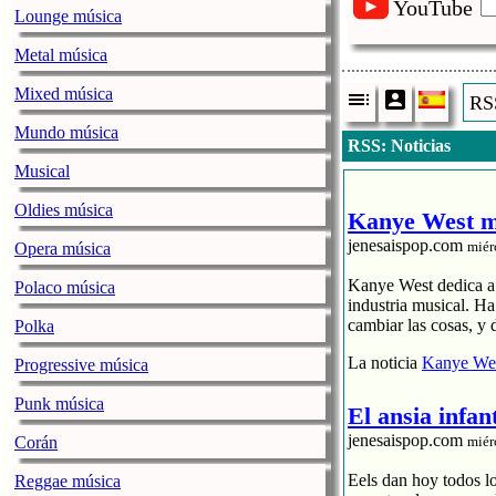
YouTube
Lounge música
Metal música
Mixed música
RSS
Mundo música
RSS: Noticias
Musical
Oldies música
Kanye West me
jenesaispop.com
miér
Opera música
Kanye West dedica a s
Polaco música
industria musical. H
cambiar las cosas, y 
Polka
La noticia
Kanye Wes
Progressive música
Punk música
El ansia infan
jenesaispop.com
Corán
miér
Eels dan hoy todos l
Reggae música