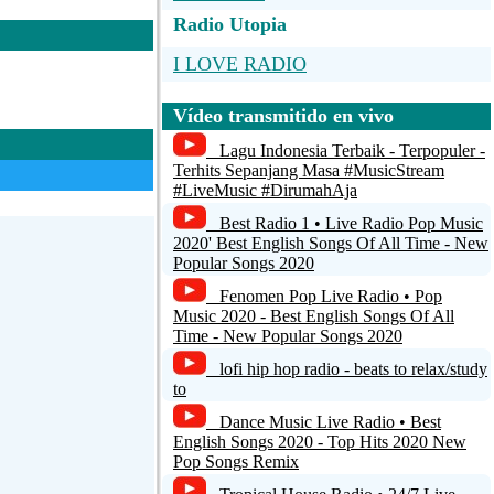
Radio Utopia
I LOVE RADIO
RADIO KAOS ITALY - ON AIR
Vídeo transmitido en vivo
ROCKSTATION's Broadcast
Lagu Indonesia Terbaik - Terpopuler -
Terhits Sepanjang Masa #MusicStream
WDA1.com:We Dance As One
#LiveMusic #DirumahAja
Best Radio 1 • Live Radio Pop Music
no name
2020' Best English Songs Of All Time - New
Popular Songs 2020
Fenomen Pop Live Radio • Pop
Music 2020 - Best English Songs Of All
Time - New Popular Songs 2020
lofi hip hop radio - beats to relax/study
to
Dance Music Live Radio • Best
English Songs 2020 - Top Hits 2020 New
Pop Songs Remix