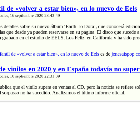
til de «volver a estar bien», en lo nuevo de Eels
coles, 16 septiembre 2020 23:43:49
os detalles sobre su nuevo álbum ‘Earth To Dora’, que conocerá edicion
las que desde ya pueden reservarse en su página. El disco que sucede a
a grabado en el estudio de EELS, Los Feliz, en California y ha sido pr
nfantil de «volver a estar bien», en lo nuevo de Eels
es de
jenesaispop.c
 de vinilos en 2020 y en España todavía no supe
coles, 16 septiembre 2020 22:31:39
blica que el vinilo supera en ventas al CD, pero la noticia se refiere so
 sorpasso no ha sucedido. Analizamos el último informe oficial.
roduce un 88% de los ingresos
 y divide entre 2 sus ventas
de música grabada sube un 4% en España
nta de vinilos en 2020 y en España todavía no supera al CD
es de
jenes