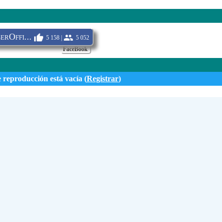
rOffi...
5 158 |
5 052
FaceBook
e reproducción está vacía (
Registrar
)