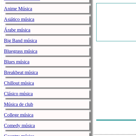
Anime Música
Asiático música
Árabe música
Big Band música
Bluegrass música
Blues música
Breakbeat música
Chillout música
Clásico música
Música de club
College música
Comedy música