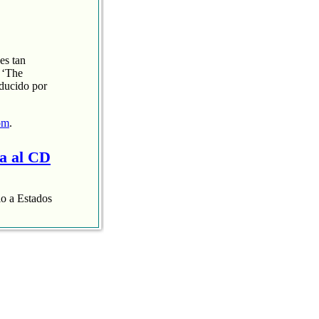
es tan
 ‘The
oducido por
om
.
ra al CD
lo a Estados
aispop.com
.