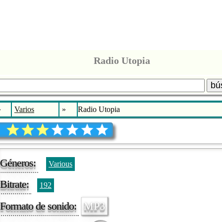
Radio Utopia
bú
»
Varios
»
Radio Utopia
Géneros:
Various
Bitrate:
192
Formato de sonido:
MP3