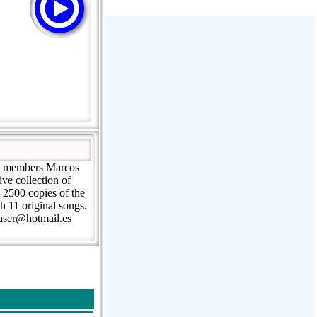
Stream Radiovoz Coruña
RTFM Lounge
PulsRadio LOUNGE
Dance One Radio San Francisco
CLASSIC ROCK MIAMI
nd members Marcos
ve collection of
 2500 copies of the
h 11 original songs.
haser@hotmail.es