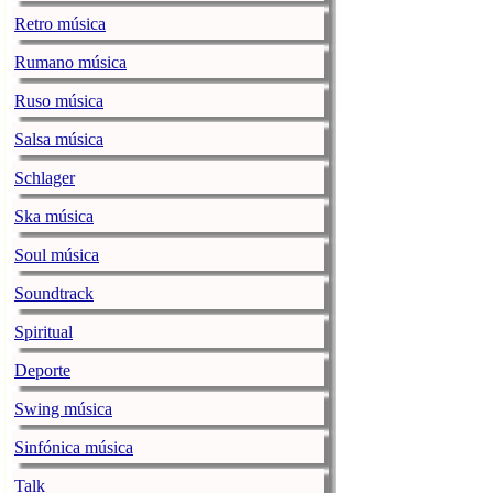
La alegre fan
Retro música
jenesaispop.com
miér
Rumano música
Karmento publicaba h
una canción llamada ‘
Ruso música
playlists, así como 
Personalmente mi favo
Salsa música
La noticia
La alegre
Schlager
Ozuna / ENO
Ska música
jenesaispop.com
miér
Soul música
Juan Carlos Ozuna Ro
Soundtrack
sus pegadizos singles
20 hitazos conocidos 
Spiritual
[…]
Deporte
La noticia
Ozuna / 
Swing música
DORA esquiva 
Sinfónica música
Resistencia’
jenesaispop.com
miér
Talk