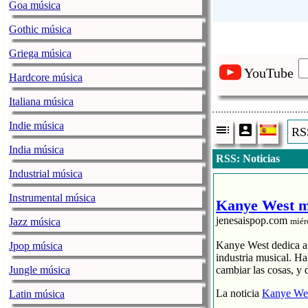
Goa música
Gothic música
Griega música
YouTube
Hardcore música
Italiana música
Indie música
RSS
India música
RSS: Noticias
Industrial música
Instrumental música
Kanye West me
jenesaispop.com
Jazz música
miér
Kanye West dedica a s
Jpop música
industria musical. H
Jungle música
cambiar las cosas, y 
La noticia
Kanye Wes
Latin música