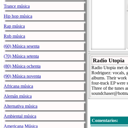
Trance música
Hip hop música
Rap música
Rnb música
(60) Música sesenta
(70) Música setenta
Radio Utopia
(80) Música ochenta
Radio Utopia met de
Rodriguez: vocals, g
(90) Música noventa
albums. Their work i
four-track EP were 
Africana música
Three of the tunes 
soundchaser@hotma
Alemán música
Alternativa música
Ambiental música
Comentarios:
Americana Música