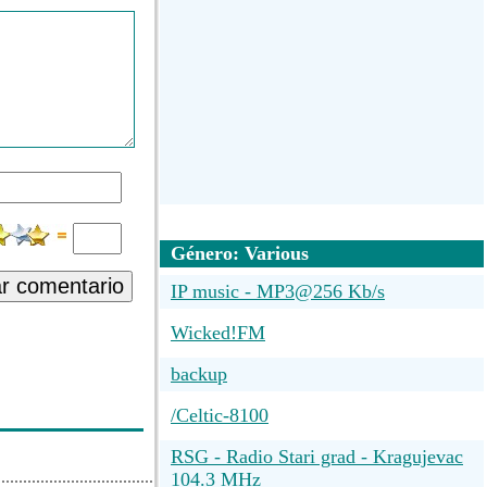
Género: Various
ar comentario
IP music - MP3@256 Kb/s
Wicked!FM
backup
/Celtic-8100
RSG - Radio Stari grad - Kragujevac
104.3 MHz