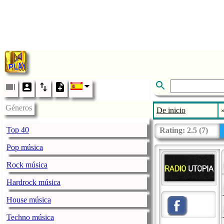
Géneros
De inicio
Top 40
Rating:
2.5
(
7
)
Pop música
Rock música
Hardrock música
House música
Techno música