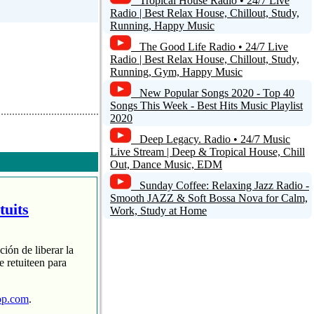
Tropical House Radio • 24/7 Live
Radio | Best Relax House, Chillout, Study,
Running, Happy Music
The Good Life Radio • 24/7 Live
Radio | Best Relax House, Chillout, Study,
Running, Gym, Happy Music
New Popular Songs 2020 - Top 40
Songs This Week - Best Hits Music Playlist
2020
Deep Legacy. Radio • 24/7 Music
Live Stream | Deep & Tropical House, Chill
Out, Dance Music, EDM
Sunday Coffee: Relaxing Jazz Radio -
Smooth JAZZ & Soft Bossa Nova for Calm,
tuits
Work, Study at Home
ción de liberar la
 retuiteen para
op.com
.