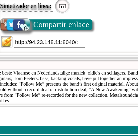
Sintetizador en línea:
Compartir enlace
 beste Vlaamse en Nederlandstalige muziek, oldie's en schlagers. Ba
uitars; Tom Peeters: bass, backing vocals, have put together an impressi
ncludes: “Follow Me” presents the band’s first original material. About
sold without a record deal or distribution deal; “A New Awakening” wit
are from “Follow Me” re-recorded for the new collection. Metalsoundc
il.es