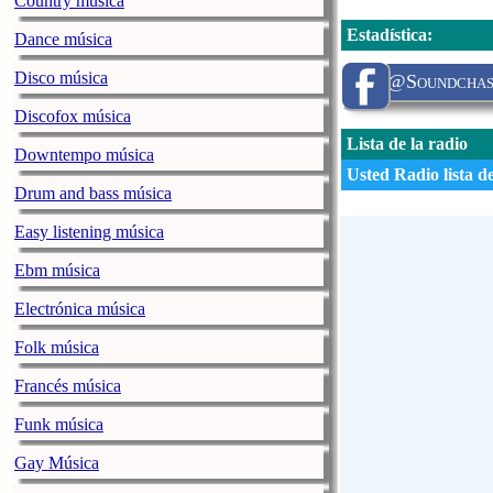
Country música
Estadística
:
Dance música
Disco música
@Soundchase
Discofox música
Lista de la radio
Downtempo música
Usted Radio lista d
Drum and bass música
Easy listening música
Ebm música
Electrónica música
Folk música
Francés música
Funk música
Gay Música