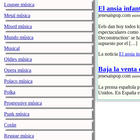
Lounge música
El ansia infan
jenesaispop.com
Metal música
miér
Mixed música
Eels dan hoy todos l
espectaculares como 
Mundo música
Deconstruction‘ se h
supuesto por el […]
Musical
La noticia
El ansia i
Oldies música
Baja la venta
Opera música
jenesaispop.com
miér
Polaco música
La prensa española pu
Polka
Unidos. En España el
Progressive música
El streaming p
El CD se hunde
Punk música
La industria 
Corán
La noticia
Baja la ve
Reggae música