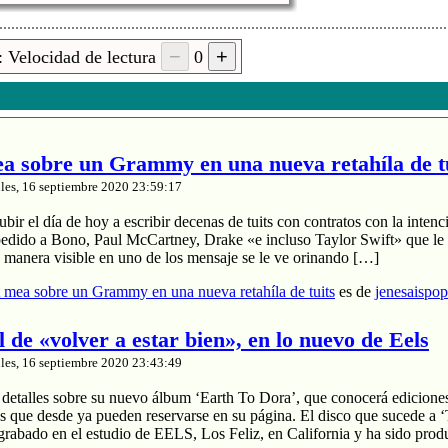
 Velocidad de lectura
0
 sobre un Grammy en una nueva retahíla de t
les, 16 septiembre 2020 23:59:17
ir el día de hoy a escribir decenas de tuits con contratos con la intenci
pedido a Bono, Paul McCartney, Drake «e incluso Taylor Swift» que le 
e manera visible en uno de los mensaje se le ve orinando […]
mea sobre un Grammy en una nueva retahíla de tuits
es de
jenesaispo
il de «volver a estar bien», en lo nuevo de Eels
les, 16 septiembre 2020 23:43:49
 detalles sobre su nuevo álbum ‘Earth To Dora’, que conocerá edicione
s que desde ya pueden reservarse en su página. El disco que sucede a 
grabado en el estudio de EELS, Los Feliz, en California y ha sido prod