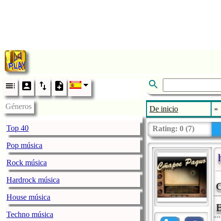
Géneros
De inicio
»
Top 40
Rating:
0
(
7
)
Pop música
Rock música
Hardrock música
G
House música
B
Techno música