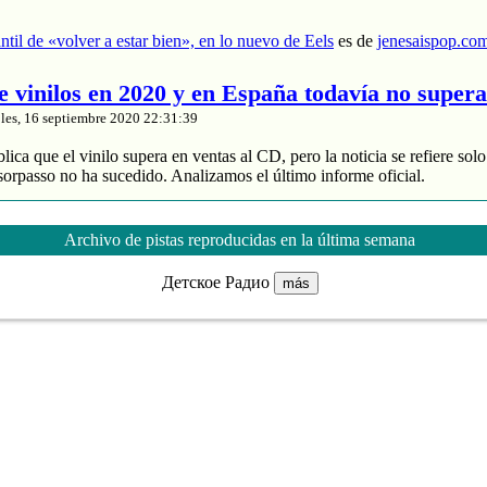
antil de «volver a estar bien», en lo nuevo de Eels
es de
jenesaispop.co
de vinilos en 2020 y en España todavía no super
les, 16 septiembre 2020 22:31:39
ica que el vinilo supera en ventas al CD, pero la noticia se refiere sol
orpasso no ha sucedido. Analizamos el último informe oficial.
oduce un 88% de los ingresos
 divide entre 2 sus ventas
Archivo de pistas reproducidas en la última semana
 música grabada sube un 4% en España
Детское Радио
más
ta de vinilos en 2020 y en España todavía no supera al CD
es de
jenesa
asía manchega de Karmento
les, 16 septiembre 2020 20:03:16
ce unos meses un notable nuevo álbum llamado ‘Este devenir‘ que se 
ri Cri’, que muchos de nuestros lectores recordaréis porque pasó por va
ras composiciones interesantes como ‘MarEa’ y ‘Qué feo’. Fotografía: A
ita era ‘Danzar sobre la tierra‘, […]