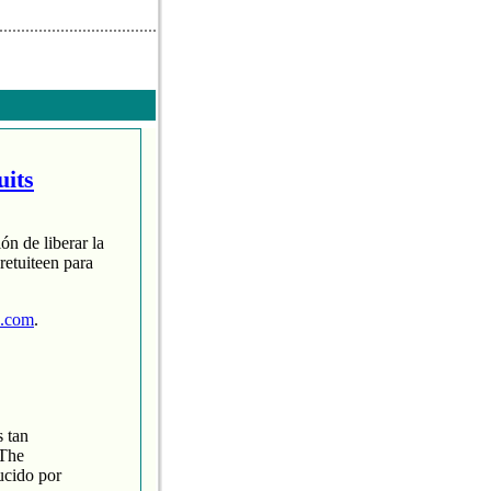
uits
ón de liberar la
retuiteen para
p.com
.
s tan
‘The
ucido por