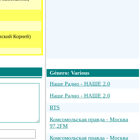
вский Корней)
в Борис;
Género: Various
p{??, P}T???u}P?
Наше Радио - НАШЕ 2.0
???}P, Z?qp?zxy
}Pxtp
Наше Радио - НАШЕ 2.0
83)
RTS
Г
Комсомольская правда - Москва
97,2FM
Комсомольская правда - Москва