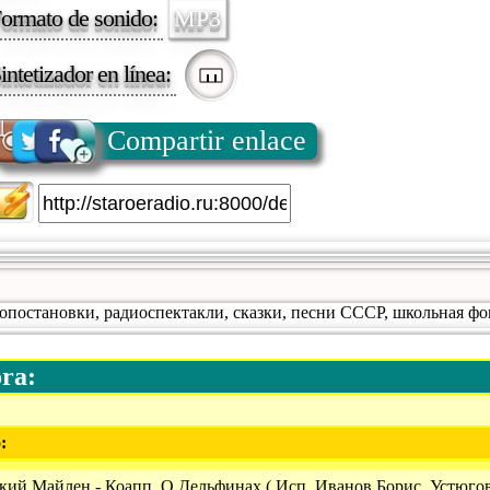
ormato de sonido:
MP3
intetizador en línea:
Compartir enlace
иопостановки, радиоспектакли, сказки, песни СССР, школьная ф
ora:
:
кий Майлен - Коапп. О Дельфинах ( Исп. Иванов Борис, Устюго