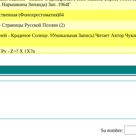
 Нарышкина Зинаида) Зап. 1964Г
ственная (Фонохрестоматия)04
- Страницы Русской Поэзии (2)
ней - Краденое Солнце. 9Уникальная Запись) Читает Автор Чуко
{Py - Z~? X {X?p
ёвшин В - Страна Хвастуния (Радиоп. Сказки) Ведущий - Ивано
колай;морозов Александр; Зап. 1957Г
T?, N{??zp? N{X?, Xrp}~Rp Sp{X}P, ^?{~Rp Ru?p, S{Uq~Rp ]P?
urp Z{U|U}?x}P, B~{|Pw~R Q~?x?, Pr{U}Z~ Pru{, Ap~V}Xz~Rp Bp
S~R [U~}Xt, ]~R~Vx{~Rp Sp{X}P, Hu?u? ]X}U{?, Q~Zp?urp Wx
ро Лесных Услуг. Песенка Подо Льдом. (Чит. Н.литвинов Зап. 19
тор - Слава Ивана Козловского (Драгунский Виктор) Зап. 1962
 Маскарад (Ставропольский Тр.им. М.лермонтова)
 - Бип!
Su nombre: