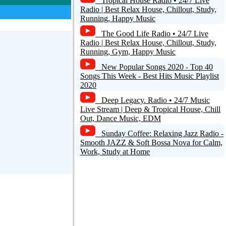
Tropical House Radio • 24/7 Live
Radio | Best Relax House, Chillout, Study,
Running, Happy Music
The Good Life Radio • 24/7 Live
Radio | Best Relax House, Chillout, Study,
Running, Gym, Happy Music
New Popular Songs 2020 - Top 40
Songs This Week - Best Hits Music Playlist
2020
Deep Legacy. Radio • 24/7 Music
Live Stream | Deep & Tropical House, Chill
Out, Dance Music, EDM
Sunday Coffee: Relaxing Jazz Radio -
Smooth JAZZ & Soft Bossa Nova for Calm,
Work, Study at Home