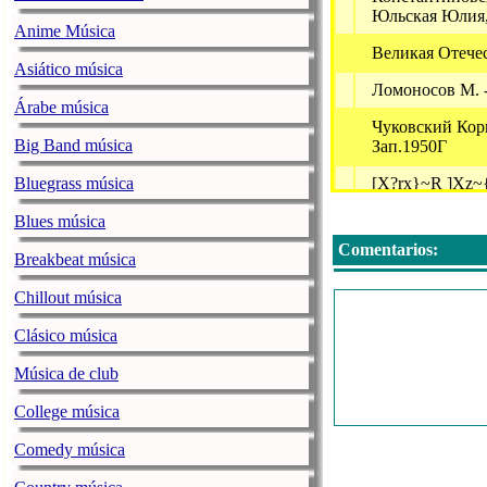
Юльская Юлия,
Anime Música
Великая Отече
Asiático música
Ломоносов М. 
Árabe música
Чуковский Кор
Big Band música
Зап.1950Г
Bluegrass música
[X?rx}~R ]Xz~
Каранович А, Л
Blues música
Долгополов Ни
Comentarios:
Breakbeat música
Ep}~R P{Uz?p}
Chillout música
Xrp}, `~??~R?
P}P?~{Xy, X?~
Clásico música
Сладков Н - Бю
Música de club
Драгунский Вик
College música
Лермонтов М -
Comedy música
Тамара Крюкова