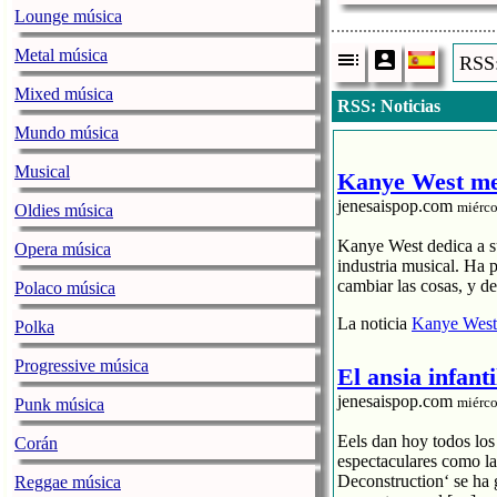
Lounge música
Metal música
RSS:
Mixed música
RSS: Noticias
Mundo música
Musical
Kanye West mea
jenesaispop.com
miérco
Oldies música
Kanye West dedica a sub
Opera música
industria musical. Ha 
cambiar las cosas, y d
Polaco música
La noticia
Kanye West 
Polka
Progressive música
El ansia infant
jenesaispop.com
miérco
Punk música
Eels dan hoy todos los
Corán
espectaculares como la
Deconstruction‘ se ha 
Reggae música