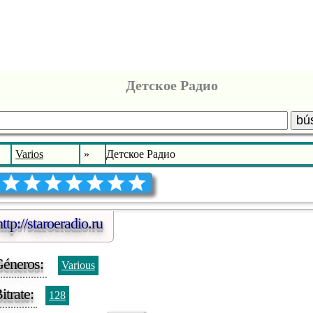
Детское Радио
bú
Varios
»
Детское Радио
http://staroeradio.ru
éneros:
Various
itrate:
128