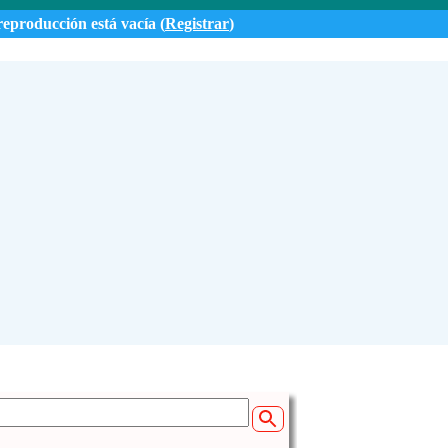
reproducción está vacía (
Registrar
)