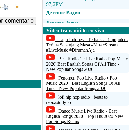
97,2FM
Детское Радио
?zptxy, ]Xzx?x}
ar comentario
Детское Радио
R?ur Q~?x?, [P?
Vídeo transmitido en vivo
Старое Радио - Музыка
Lagu Indonesia Terbaik - Terpopuler -
Старое Радио - Музыка
Terhits Sepanjang Masa #MusicStream
#LiveMusic #DirumahAja
, N?xy M}?x},
Старое Радио
Best Radio 1 • Live Radio Pop Music
2020' Best English Songs Of All Time -
Старое Радио
New Popular Songs 2020
Fenomen Pop Live Radio • Pop
 Менглет; Б.
Music 2020 - Best English Songs Of All
Time - New Popular Songs 2020
lofi hip hop radio - beats to
relax/study to
 Обряды В Русской
Dance Music Live Radio • Best
English Songs 2020 - Top Hits 2020 New
Pop Songs Remix