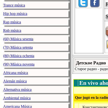
F
Trance música
Hip hop música
S
Rap música
Rnb música
(60) Música sesenta
(70) Música setenta
(80) Música ochenta
Детское Радио
(90) Música noventa
Старое радио - рад
Africana música
Alemán música
En vivo ah
Alternativa música
Que jugó en la radio
Ambiental música
Americana Música
Константиновс