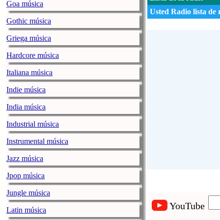
Goa música
Usted Radio lista de 
Gothic música
Griega música
Hardcore música
Italiana música
Indie música
India música
Industrial música
Instrumental música
Jazz música
Jpop música
Jungle música
YouTube
Latin música