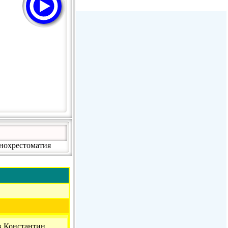
Stream Radiovoz Coruña
RTFM Lounge
PulsRadio LOUNGE
Dance One Radio San Francisco
CLASSIC ROCK MIAMI
онохрестоматия
в Константин,