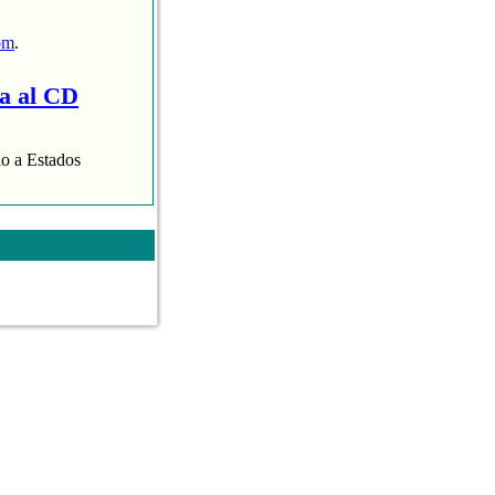
om
.
ra al CD
lo a Estados
aispop.com
.
 presentaba con
varias de nuestras
 Aroha Morales.