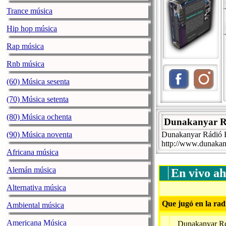
Trance música
Hip hop música
Rap música
Rnb música
(60) Música sesenta
(70) Música setenta
(80) Música ochenta
Dunakanyar R
(90) Música noventa
Dunakanyar Rádió 
http://www.dunakan
Africana música
Alemán música
En vivo ah
Alternativa música
Que jugó en la rad
Ambiental música
Americana Música
Dunakanyar R