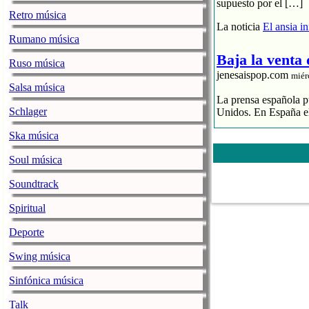
supuesto por el […]
Retro música
La noticia
El ansia i
Rumano música
Baja la venta
Ruso música
jenesaispop.com
miér
Salsa música
La prensa española pu
Schlager
Unidos. En España el
Ska música
El streaming p
El CD se hunde
Soul música
La industria 
Soundtrack
La noticia
Baja la ve
Spiritual
La alegre fan
Deporte
jenesaispop.com
miér
Swing música
Karmento publicaba h
una canción llamada ‘
Sinfónica música
playlists, así como 
Personalmente mi favo
Talk