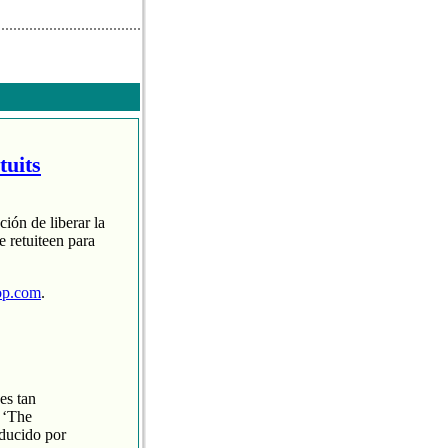
tuits
ción de liberar la
 retuiteen para
op.com
.
es tan
 ‘The
oducido por