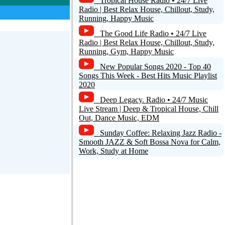
Tropical House Radio • 24/7 Live
Radio | Best Relax House, Chillout, Study,
Running, Happy Music
The Good Life Radio • 24/7 Live
Radio | Best Relax House, Chillout, Study,
Running, Gym, Happy Music
New Popular Songs 2020 - Top 40
Songs This Week - Best Hits Music Playlist
2020
Deep Legacy. Radio • 24/7 Music
Live Stream | Deep & Tropical House, Chill
Out, Dance Music, EDM
Sunday Coffee: Relaxing Jazz Radio -
Smooth JAZZ & Soft Bossa Nova for Calm,
Work, Study at Home