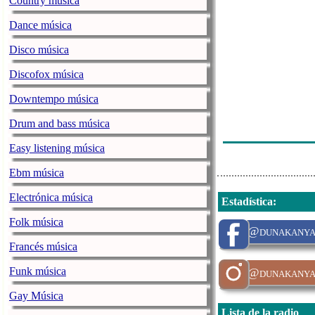
Country música
Dance música
Disco música
Discofox música
Downtempo música
Drum and bass música
Easy listening música
Ebm música
Electrónica música
Estadística
:
Folk música
@dunakany
Francés música
Funk música
@dunakanya
Gay Música
Lista de la radio