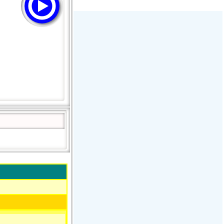
Stream Radiovoz Coruña
RTFM Lounge
PulsRadio LOUNGE
Dance One Radio San Francisco
CLASSIC ROCK MIAMI