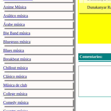
Anime Música
Dunakanyar R
Asiático música
Árabe música
Big Band música
Bluegrass música
Blues música
Comentarios:
Breakbeat música
Chillout música
Clásico música
Música de club
College música
Comedy música