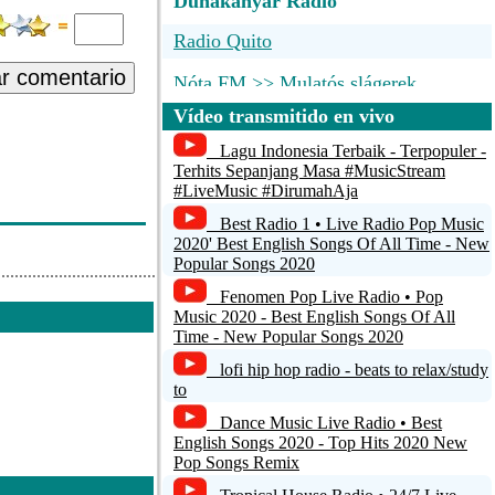
Dunakanyar Radio
Radio Quito
ar comentario
Nóta FM >> Mulatós slágerek
Vídeo transmitido en vivo
Slager FM
Lagu Indonesia Terbaik - Terpopuler -
TOP FM rádió >> 90s, 00s
Terhits Sepanjang Masa #MusicStream
#LiveMusic #DirumahAja
TOP FM oldies
Best Radio 1 • Live Radio Pop Music
2020' Best English Songs Of All Time - New
Popular Songs 2020
Fenomen Pop Live Radio • Pop
Music 2020 - Best English Songs Of All
Time - New Popular Songs 2020
lofi hip hop radio - beats to relax/study
to
Dance Music Live Radio • Best
English Songs 2020 - Top Hits 2020 New
Pop Songs Remix