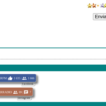
Envi
arfm
1 635 |
1 666
FaceBook
rradio
89 |
7
Instagram