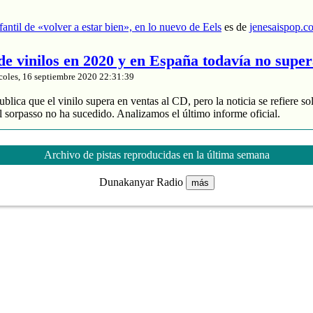
nfantil de «volver a estar bien», en lo nuevo de Eels
es de
jenesaispop.c
 de vinilos en 2020 y en España todavía no supe
coles, 16 septiembre 2020 22:31:39
blica que el vinilo supera en ventas al CD, pero la noticia se refiere so
 sorpasso no ha sucedido. Analizamos el último informe oficial.
roduce un 88% de los ingresos
 y divide entre 2 sus ventas
Archivo de pistas reproducidas en la última semana
de música grabada sube un 4% en España
Dunakanyar Radio
más
nta de vinilos en 2020 y en España todavía no supera al CD
es de
jenes
tasía manchega de Karmento
coles, 16 septiembre 2020 20:03:16
ace unos meses un notable nuevo álbum llamado ‘Este devenir‘ que se
Cri Cri’, que muchos de nuestros lectores recordaréis porque pasó por 
otras composiciones interesantes como ‘MarEa’ y ‘Qué feo’. Fotografía:
rita era ‘Danzar sobre la tierra‘, […]