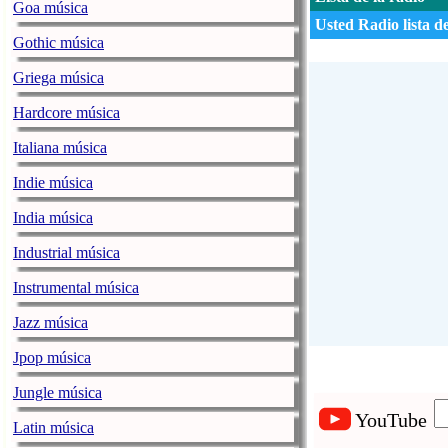
Goa música
Usted Radio lista d
Gothic música
Griega música
Hardcore música
Italiana música
Indie música
India música
Industrial música
Instrumental música
Jazz música
Jpop música
Jungle música
YouTube
Latin música