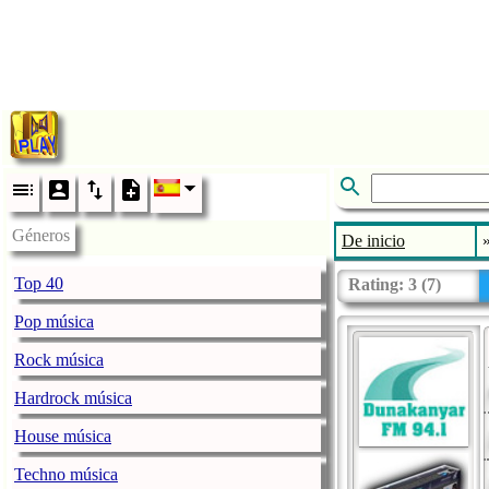
Géneros
De inicio
Top 40
Rating:
3
(
7
)
Pop música
Rock música
Hardrock música
House música
Techno música