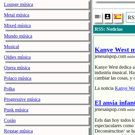
Lounge música
Metal música
RSS
Mixed música
RSS: Noticias
Mundo música
Musical
Kanye West me
jenesaispop.com
miér
Oldies música
Kanye West dedica a s
Opera música
industria musical. H
cambiar las cosas, y 
Polaco música
La noticia
Kanye Wes
Polka
Progressive música
El ansia infan
jenesaispop.com
Punk música
miér
Eels dan hoy todos l
Corán
espectaculares como 
Reggae música
Deconstruction‘ se h