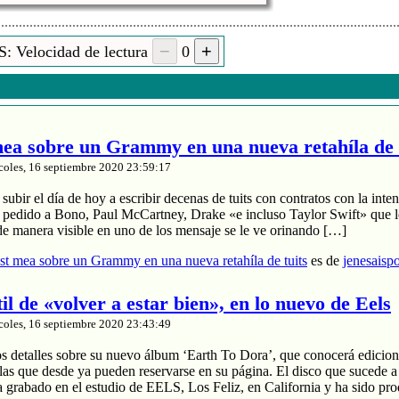
: Velocidad de lectura
0
a sobre un Grammy en una nueva retahíla de 
coles, 16 septiembre 2020 23:59:17
ubir el día de hoy a escribir decenas de tuits con contratos con la inten
a pedido a Bono, Paul McCartney, Drake «e incluso Taylor Swift» que le
de manera visible en uno de los mensaje se le ve orinando […]
t mea sobre un Grammy en una nueva retahíla de tuits
es de
jenesaisp
til de «volver a estar bien», en lo nuevo de Eels
coles, 16 septiembre 2020 23:43:49
os detalles sobre su nuevo álbum ‘Earth To Dora’, que conocerá edicion
las que desde ya pueden reservarse en su página. El disco que sucede a
a grabado en el estudio de EELS, Los Feliz, en California y ha sido pr