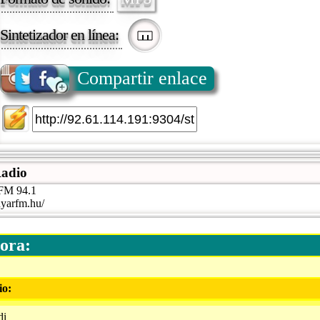
Sintetizador en línea:
Compartir enlace
adio
FM 94.1
yarfm.hu/
ora:
io:
di