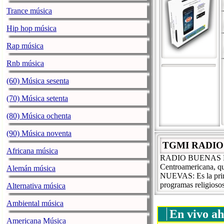
Trance música
Hip hop música
Rap música
Rnb música
(60) Música sesenta
(70) Música setenta
(80) Música ochenta
(90) Música noventa
TGMI RADIO
Africana música
RADIO BUENAS NUEV
Centroamericana, q
Alemán música
NUEVAS: Es la prim
programas religio
Alternativa música
Ambiental música
En vivo ah
Americana Música