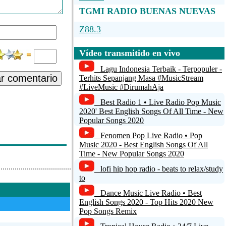
TGMI RADIO BUENAS NUEVAS
Z88.3
DJ RADIO
Vídeo transmitido en vivo
TORi-Live-8000
Lagu Indonesia Terbaik - Terpopuler -
ar comentario
Terhits Sepanjang Masa #MusicStream
US-3 DC
#LiveMusic #DirumahAja
Best Radio 1 • Live Radio Pop Music
FREEDOM
2020' Best English Songs Of All Time - New
Popular Songs 2020
Fenomen Pop Live Radio • Pop
Music 2020 - Best English Songs Of All
Time - New Popular Songs 2020
lofi hip hop radio - beats to relax/study
to
Dance Music Live Radio • Best
English Songs 2020 - Top Hits 2020 New
Pop Songs Remix