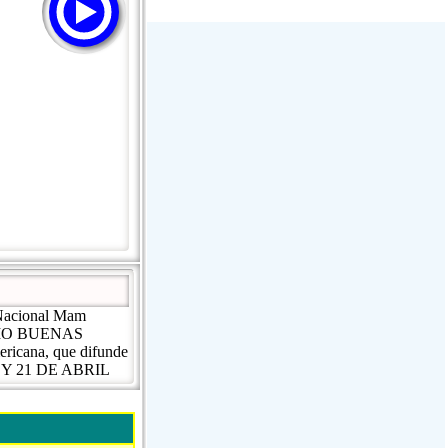
Stream Radiovoz Coruña
RTFM Lounge
PulsRadio LOUNGE
Dance One Radio San Francisco
CLASSIC ROCK MIAMI
Nacional Mam
 RADIO BUENAS
ricana, que difunde
20 Y 21 DE ABRIL