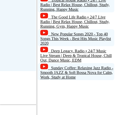
Tropical House Radio • 24/7 Live
Radio | Best Relax House, Chillout, Study,
Running, Happy Music
The Good Life Radio • 24/7 Live
Radio | Best Relax House, Chillout, Study,
Running, Gym, Happy Music
New Popular Songs 2020 - Top 40
Songs This Week - Best Hits Music Playlist
2020
Deep Legacy. Radio • 24/7 Music
Live Stream | Deep & Tropical House, Chill
Out, Dance Music, EDM
Sunday Coffee: Relaxing Jazz Radio -
Smooth JAZZ & Soft Bossa Nova for Calm,
Work, Study at Home