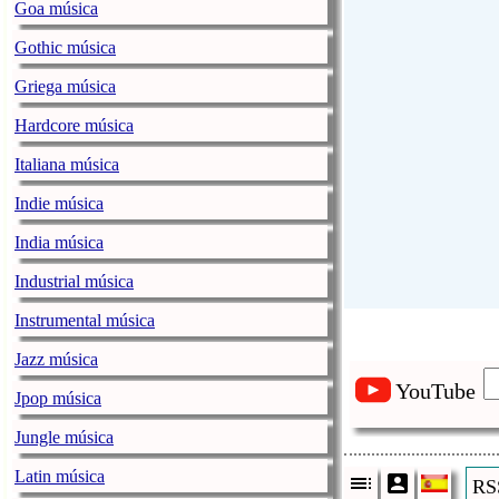
Goa música
Gothic música
Griega música
Hardcore música
Italiana música
Indie música
India música
Industrial música
Instrumental música
Jazz música
YouTube
Jpop música
Jungle música
Latin música
RSS