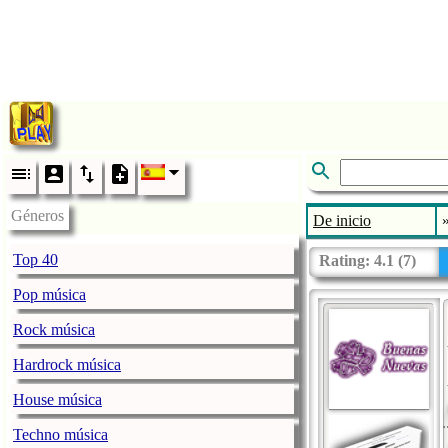
Géneros
De inicio
Top 40
Rating:
4.1
(
7
)
Pop música
Rock música
Hardrock música
House música
Techno música