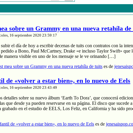
a sobre un Grammy en una nueva retahíla de 
coles, 16 septiembre 2020 23:59:17
ubir el día de hoy a escribir decenas de tuits con contratos con la inten
a pedido a Bono, Paul McCartney, Drake «e incluso Taylor Swift» que le
de manera visible en uno de los mensaje se le ve orinando […]
t mea sobre un Grammy en una nueva retahíla de tuits
es de
jenesaisp
til de «volver a estar bien», en lo nuevo de Eels
coles, 16 septiembre 2020 23:43:49
os detalles sobre su nuevo álbum ‘Earth To Dora’, que conocerá edicion
las que desde ya pueden reservarse en su página. El disco que sucede a
a grabado en el estudio de EELS, Los Feliz, en California y ha sido pr
nfantil de «volver a estar bien», en lo nuevo de Eels
es de
jenesaispop.c