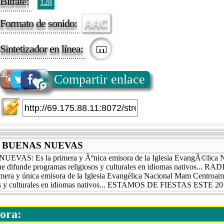
Bitrate:
128
Formato de sonido:
AAC
Sintetizador en línea:
Compartir enlace
 BUENAS NUEVAS
AS: Es la primera y Ãºnica emisora de la Iglesia EvangÃ©lica 
ue difunde programas religiosos y culturales en idiomas nativos...
era y única emisora de la Iglesia Evangélica Nacional Mam Centroame
sos y culturales en idiomas nativos... ESTAMOS DE FIESTAS ESTE 
ora: