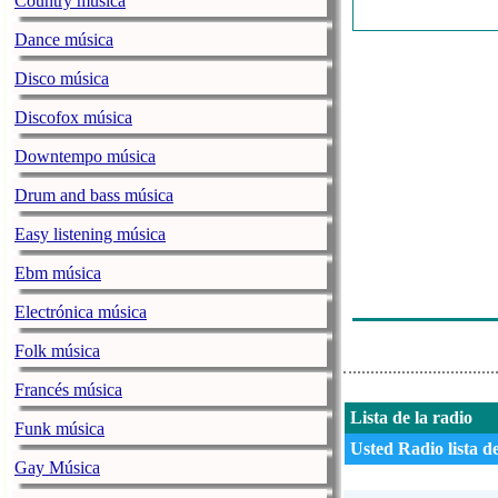
Country música
Tgmi Raadio 
Dance música
Tgmi Raadio 
Disco música
Tgmi Raadio 
Discofox música
Tgmi Raadio 
Downtempo música
Tgmi Raadio 
Drum and bass música
Tgmi Raadio 
Easy listening música
Tgmi Raadio 
Tgmi Raadio 
Ebm música
Tgmi Raadio 
Electrónica música
Folk música
Francés música
Lista de la radio
Funk música
Usted Radio lista d
Gay Música