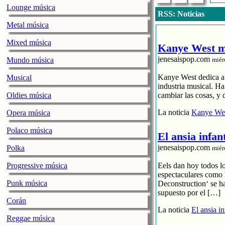
Lounge música
RSS: Noticias
Metal música
Mixed música
Kanye West me
jenesaispop.com
Mundo música
miér
Kanye West dedica a s
Musical
industria musical. H
Oldies música
cambiar las cosas, y 
La noticia
Kanye Wes
Opera música
Polaco música
El ansia infan
jenesaispop.com
Polka
miér
Progressive música
Eels dan hoy todos l
espectaculares como 
Punk música
Deconstruction‘ se h
supuesto por el […]
Corán
La noticia
El ansia i
Reggae música