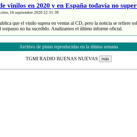
 de vinilos en 2020 y en España todavía no supe
coles, 16 septiembre 2020 22:31:39
blica que el vinilo supera en ventas al CD, pero la noticia se refiere so
 sorpasso no ha sucedido. Analizamos el último informe oficial.
roduce un 88% de los ingresos
 y divide entre 2 sus ventas
Archivo de pistas reproducidas en la última semana
de música grabada sube un 4% en España
TGMI RADIO BUENAS NUEVAS
más
nta de vinilos en 2020 y en España todavía no supera al CD
es de
jenes
tasía manchega de Karmento
coles, 16 septiembre 2020 20:03:16
ace unos meses un notable nuevo álbum llamado ‘Este devenir‘ que se
Cri Cri’, que muchos de nuestros lectores recordaréis porque pasó por 
otras composiciones interesantes como ‘MarEa’ y ‘Qué feo’. Fotografía:
rita era ‘Danzar sobre la tierra‘, […]
 fantasía manchega de Karmento
es de
jenesaispop.com
.
C