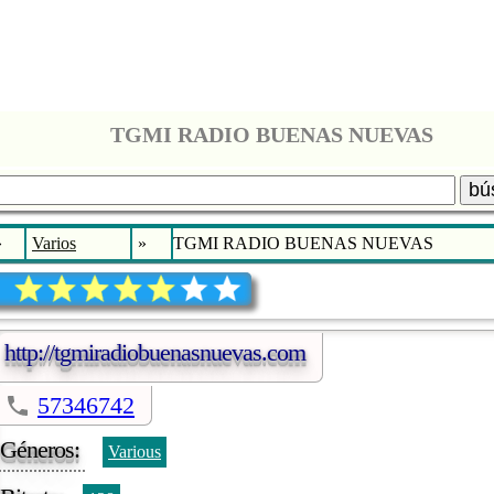
TGMI RADIO BUENAS NUEVAS
bú
»
Varios
»
TGMI RADIO BUENAS NUEVAS
http://tgmiradiobuenasnuevas.com
57346742
Géneros:
Various