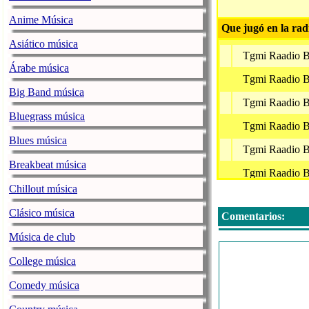
Anime Música
Que jugó en la rad
Asiático música
Tgmi Raadio 
Árabe música
Tgmi Raadio 
Big Band música
Tgmi Raadio 
Bluegrass música
Tgmi Raadio 
Blues música
Tgmi Raadio 
Breakbeat música
Tgmi Raadio 
Chillout música
Tgmi Raadio 
Clásico música
Comentarios:
Tgmi Raadio 
Música de club
Tgmi Raadio 
College música
Tgmi Raadio 
Comedy música
Tgmi Raadio 