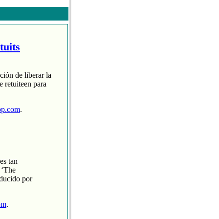
tuits
ción de liberar la
 retuiteen para
op.com
.
es tan
 ‘The
oducido por
om
.