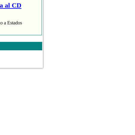
ra al CD
lo a Estados
aispop.com
.
 presentaba con
varias de nuestras
 Aroha Morales.