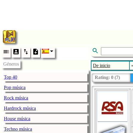
Géneros
De inicio
Top 40
Rating:
0
(
7
)
Pop música
Rock música
Hardrock música
House música
Techno música