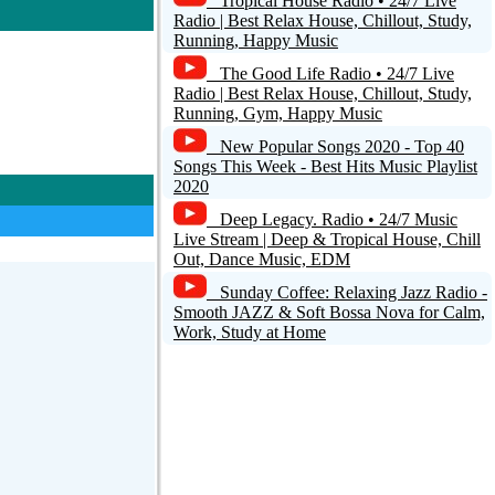
Tropical House Radio • 24/7 Live
Radio | Best Relax House, Chillout, Study,
Running, Happy Music
The Good Life Radio • 24/7 Live
Radio | Best Relax House, Chillout, Study,
Running, Gym, Happy Music
New Popular Songs 2020 - Top 40
Songs This Week - Best Hits Music Playlist
2020
Deep Legacy. Radio • 24/7 Music
Live Stream | Deep & Tropical House, Chill
Out, Dance Music, EDM
Sunday Coffee: Relaxing Jazz Radio -
Smooth JAZZ & Soft Bossa Nova for Calm,
Work, Study at Home