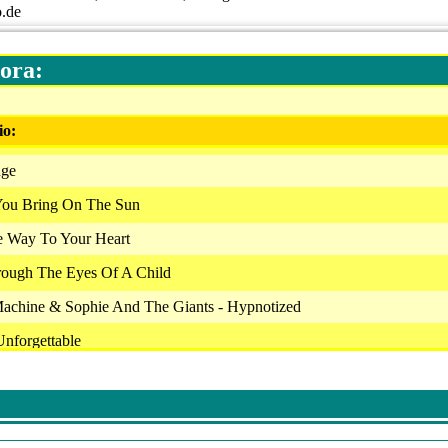
o.de
ora:
io:
nge
You Bring On The Sun
he Way To Your Heart
ough The Eyes Of A Child
Machine & Sophie And The Giants - Hypnotized
Unforgettable
x - By Dj Tk
 Rather Be You
 World