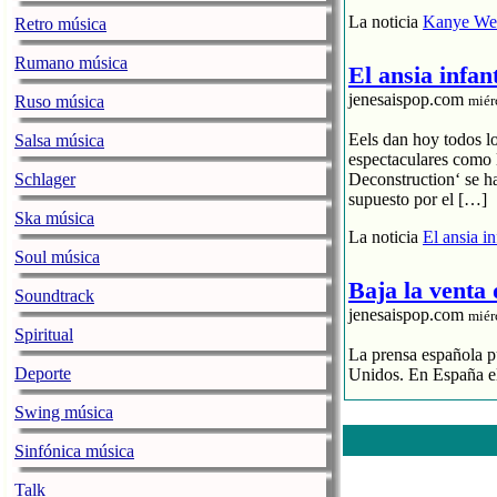
La noticia
Kanye Wes
Retro música
Rumano música
El ansia infan
jenesaispop.com
Ruso música
miér
Eels dan hoy todos l
Salsa música
espectaculares como 
Schlager
Deconstruction‘ se h
supuesto por el […]
Ska música
La noticia
El ansia i
Soul música
Baja la venta
Soundtrack
jenesaispop.com
miér
Spiritual
La prensa española pu
Deporte
Unidos. En España el
Swing música
El streaming p
El CD se hunde
Sinfónica música
La industria 
Talk
La noticia
Baja la ve