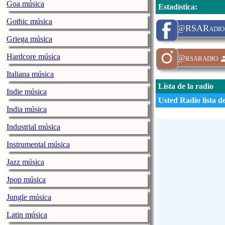
Goa música
Estadística
:
Gothic música
@RSARadio
Griega música
Hardcore música
@rsaradio
Italiana música
Lista de la radio
Indie música
Usted Radio lista d
India música
Industrial música
Instrumental música
Jazz música
Jpop música
Jungle música
Latin música