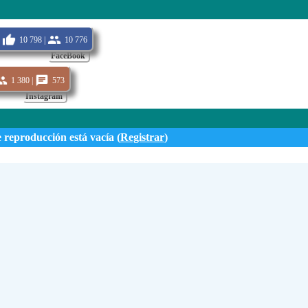
10 798 |
10 776
FaceBook
1 380 |
573
Instagram
e reproducción está vacía (
Registrar
)