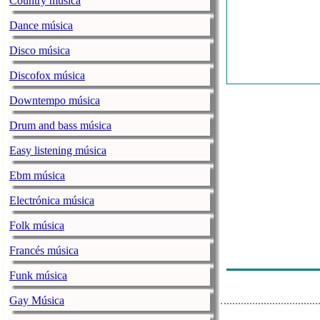
Country música
Bee Gees - Ord
Dance música
Anastacia - Si
Disco música
Deep Blue Some
Discofox música
Harry Styles - 
Downtempo música
Nico & Vinz -
Drum and bass música
Rosa Linn - S
Easy listening música
Bryan Adams &
Ebm música
Everlast - What
Electrónica música
Chumbawamba 
Folk música
Ed Sheeran - O
Francés música
Harry Styles -
Funk música
Gay Música