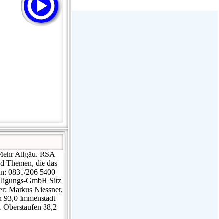
Stream Radiovoz Coruña
RTFM Lounge
PulsRadio LOUNGE
Dance One Radio San Francisco
CLASSIC ROCK MIAMI
 Mehr Allgäu. RSA
nd Themen, die das
n: 0831/206 5400
eiligungs-GmbH Sitz
r: Markus Niessner,
n 93,0 Immenstadt
1 Oberstaufen 88,2