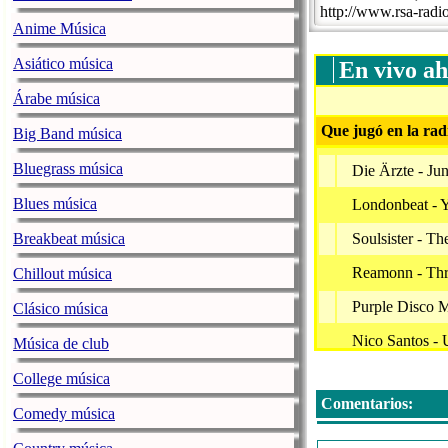
http://www.rsa-radi
Anime Música
Asiático música
En vivo ah
Árabe música
Que jugó en la rad
Big Band música
Bluegrass música
Die Ärzte - Ju
Blues música
Londonbeat - 
Breakbeat música
Soulsister - T
Reamonn - Thr
Chillout música
Purple Disco 
Clásico música
Nico Santos - 
Música de club
90Er Party-Mi
College música
Comentarios:
Tom Gregory -
Comedy música
Mr. Big - Wild