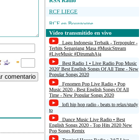
RSA Radio
RCF LIEGE
RCF en Bourgogne
Vídeo transmitido en vivo
RADIO WQ
Lagu Indonesia Terbaik - Terpopuler -
RGR dance
Terhits Sepanjang Masa #MusicStream
#LiveMusic #DirumahAja
La Grosse Radio Regg...
Best Radio 1 • Live Radio Pop Music
2020' Best English Songs Of All Time - New
Popular Songs 2020
ar comentario
Fenomen Pop Live Radio • Pop
Music 2020 - Best English Songs Of All
Time - New Popular Songs 2020
lofi hip hop radio - beats to relax/study
to
Dance Music Live Radio • Best
English Songs 2020 - Top Hits 2020 New
Pop Songs Remix