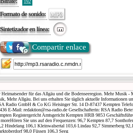
Bitrate:
192
Formato de sonido:
MP3
Sintetizador en línea:
Compartir enlace
Heimatsender für das Allgäu und die Bodenseeregion. Mehr Musik -
 Mehr Allgäu. Bei uns erhalten Sie täglich aktuelle Informationen u
SA Radio GmbH & Co KG Heisinger Str. 14 D-87437 Kempten Telefo
5436 E-Mail: redaktion@rsa-radio.de Gesellschafterin: RSA Radio Bet
Kempten Registergericht Amtsgericht Kempten HRB 9853 Geschäftsführe
 moreHören Sie uns auf den Frequenzen: 96,7 Kempten 87,7 Sonthofe
,2 Hindelang 106,1 Kleinwalsertal 103,6 Lindau 92,7 Simmerberg 92,
rktoberdorf 98,0 Füssen 106,3 Seeg