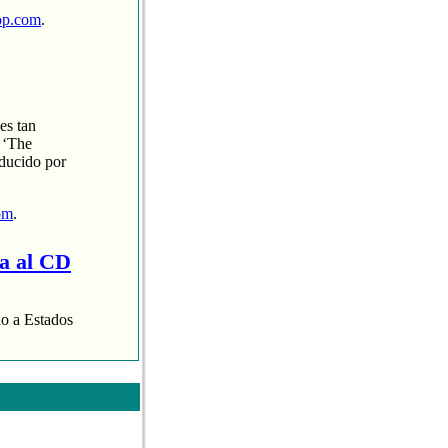
op.com
.
es tan
 ‘The
oducido por
om
.
ra al CD
lo a Estados
aispop.com
.