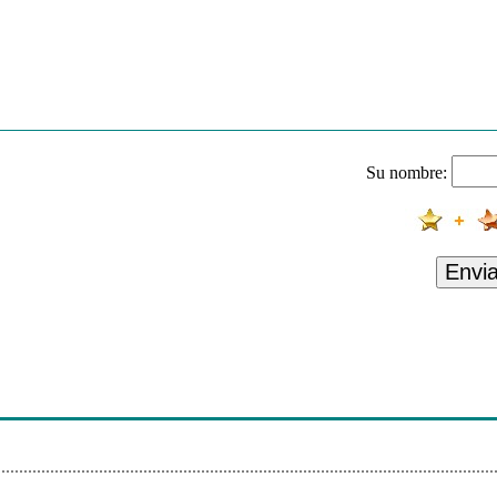
inary Lives
ck And Tired
thing - Breakfast At Tiffany's
As It Was
Su nombre:
 Am I Wrong
nap
 Melanie C. - When You're Gone
Envi
 It's Like
- Tubthumping
verpass Graffiti
 Watermelon Sugar