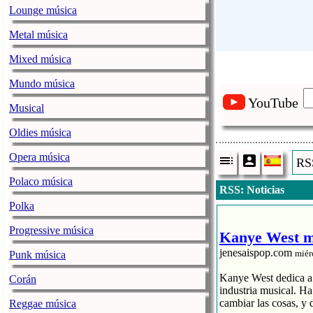
Lounge música
Metal música
Mixed música
Mundo música
YouTube
Musical
Oldies música
Opera música
RSS
Polaco música
RSS: Noticias
Polka
Progressive música
Kanye West me
jenesaispop.com
miér
Punk música
Kanye West dedica a s
Corán
industria musical. H
cambiar las cosas, y 
Reggae música