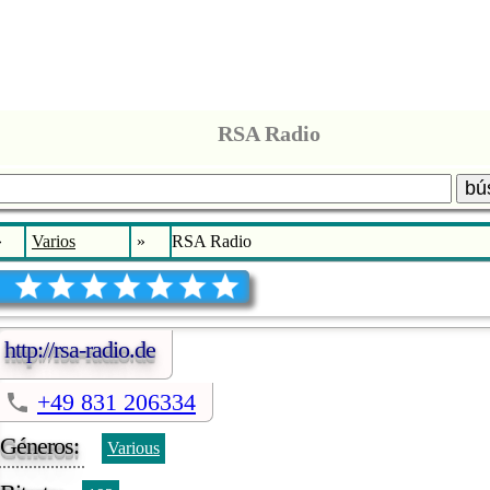
RSA Radio
bú
»
Varios
»
RSA Radio
http://rsa-radio.de
+49 831 206334
Géneros:
Various