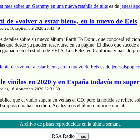
t mea sobre un Grammy en una nueva retahíla de tuits
es de
jenesaisp
til de «volver a estar bien», en lo nuevo de Eels
coles, 16 septiembre 2020 23:43:49
os detalles sobre su nuevo álbum ‘Earth To Dora’, que conocerá edicion
las que desde ya pueden reservarse en su página. El disco que sucede a
a grabado en el estudio de EELS, Los Feliz, en California y ha sido pr
nfantil de «volver a estar bien», en lo nuevo de Eels
es de
jenesaispop.c
 de vinilos en 2020 y en España todavía no supe
coles, 16 septiembre 2020 22:31:39
blica que el vinilo supera en ventas al CD, pero la noticia se refiere so
 sorpasso no ha sucedido. Analizamos el último informe oficial.
roduce un 88% de los ingresos
 y divide entre 2 sus ventas
Archivo de pistas reproducidas en la última semana
de música grabada sube un 4% en España
RSA Radio
más
nta de vinilos en 2020 y en España todavía no supera al CD
es de
jenes