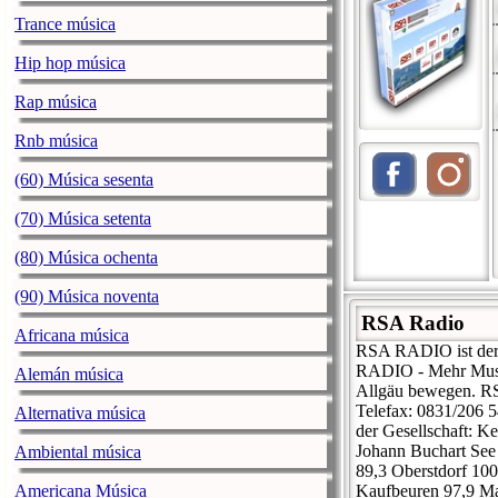
Trance música
Hip hop música
Rap música
Rnb música
(60) Música sesenta
(70) Música setenta
(80) Música ochenta
(90) Música noventa
RSA Radio
Africana música
RSA RADIO ist der 
RADIO - Mehr Musik,
Alemán música
Allgäu bewegen. R
Telefax: 0831/206 
Alternativa música
der Gesellschaft: 
Johann Buchart See
Ambiental música
89,3 Oberstdorf 100
Americana Música
Kaufbeuren 97,9 Ma