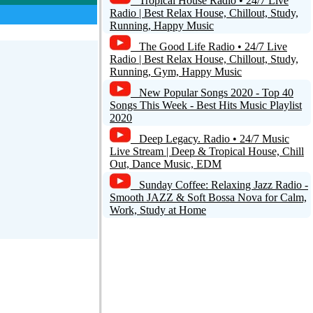
Tropical House Radio • 24/7 Live
Radio | Best Relax House, Chillout, Study,
Running, Happy Music
The Good Life Radio • 24/7 Live
Radio | Best Relax House, Chillout, Study,
Running, Gym, Happy Music
New Popular Songs 2020 - Top 40
Songs This Week - Best Hits Music Playlist
2020
Deep Legacy. Radio • 24/7 Music
Live Stream | Deep & Tropical House, Chill
Out, Dance Music, EDM
Sunday Coffee: Relaxing Jazz Radio -
Smooth JAZZ & Soft Bossa Nova for Calm,
Work, Study at Home