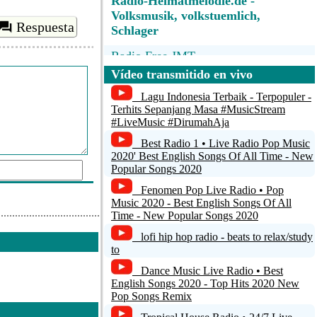
Radio-Heimatmelodie.de -
Volksmusik, volkstuemlich,
Respuesta
Schlager
Radio Free JMT
Vídeo transmitido en vivo
NAKLO.FM
Lagu Indonesia Terbaik - Terpopuler -
PiratenRadio.nl - 24/7 de Beste
Terhits Sepanjang Masa #MusicStream
#LiveMusic #DirumahAja
PiratenHits vanuit Twente
Best Radio 1 • Live Radio Pop Music
Radio Zavicaj Plus Godacica -
2020' Best English Songs Of All Time - New
Kraljevo
Popular Songs 2020
Fenomen Pop Live Radio • Pop
FG RADIO
Music 2020 - Best English Songs Of All
Time - New Popular Songs 2020
ar comentario
lofi hip hop radio - beats to relax/study
to
Dance Music Live Radio • Best
English Songs 2020 - Top Hits 2020 New
Pop Songs Remix