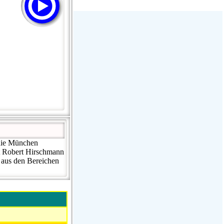
Stream Radiovoz Coruña
RTFM Lounge
PulsRadio LOUNGE
Dance One Radio San Francisco
CLASSIC ROCK MIAMI
die München
t Robert Hirschmann
 aus den Bereichen