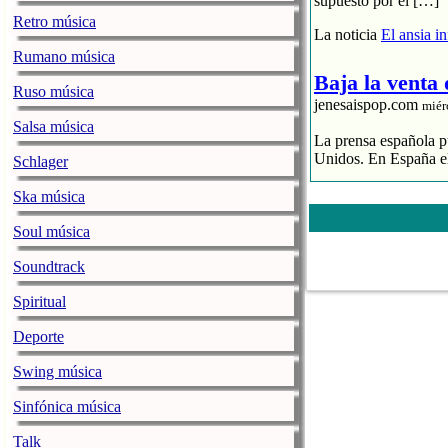
supuesto por el […]
Retro música
La noticia
El ansia i
Rumano música
Baja la venta
Ruso música
jenesaispop.com
miér
Salsa música
La prensa española pu
Unidos. En España el
Schlager
El streaming p
Ska música
El CD se hunde
La industria 
Soul música
La noticia
Baja la ve
Soundtrack
Spiritual
La alegre fan
jenesaispop.com
miér
Deporte
Karmento publicaba h
Swing música
una canción llamada ‘
playlists, así como 
Sinfónica música
Personalmente mi favo
Talk