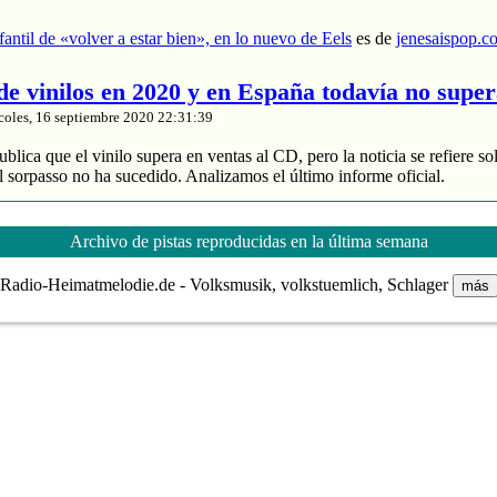
nfantil de «volver a estar bien», en lo nuevo de Eels
es de
jenesaispop.c
 de vinilos en 2020 y en España todavía no supe
coles, 16 septiembre 2020 22:31:39
blica que el vinilo supera en ventas al CD, pero la noticia se refiere so
 sorpasso no ha sucedido. Analizamos el último informe oficial.
roduce un 88% de los ingresos
 y divide entre 2 sus ventas
Archivo de pistas reproducidas en la última semana
de música grabada sube un 4% en España
Radio-Heimatmelodie.de - Volksmusik, volkstuemlich, Schlager
más
nta de vinilos en 2020 y en España todavía no supera al CD
es de
jenes
tasía manchega de Karmento
coles, 16 septiembre 2020 20:03:16
ace unos meses un notable nuevo álbum llamado ‘Este devenir‘ que se
Cri Cri’, que muchos de nuestros lectores recordaréis porque pasó por 
otras composiciones interesantes como ‘MarEa’ y ‘Qué feo’. Fotografía:
rita era ‘Danzar sobre la tierra‘, […]