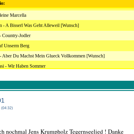
io:
leine Marcella
 - A Bisserl Was Geht Alleweil [Wunsch]
- Country-Jodler
Auf Unserm Berg
 - Aber Du Machst Mein Glueck Vollkommen [Wunsch]
ansi - Wir Haben Sommer
- Urlaub Und Sonne
 Cafe Rouge
er - Manches Geht Niemals Vorueber
01
 - Komm In Die Berge
 (04:32)
r - Schuerzenjaegerzeit (2018)
- Der Almatanz
och nochmal Jens Krumpholz Tegernseelied ! Danke