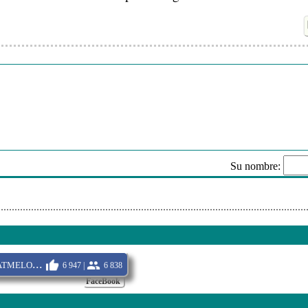
 - Wir Feiern In Bayern
uam - Im 7.himmel [Wunsch]
- Giovanna
chael - Kuscheln Erlaubt
ss - Suedlich Der Sehnsucht
rkrainer - Ein Tag Wie Ich Ihn Mag
fgang - Ich Mag Das Gern
Su nombre:
itzbuam - Sierra Nevada
Envi
tmelo...
6 947 |
6 838
FaceBook