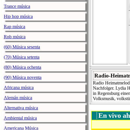
Trance música
Hip hop música
Rap música
Rnb música
(60) Música sesenta
(70) Música setenta
(80) Música ochenta
Radio-Heimatme
(90) Música noventa
Radio Heimatmelodi
Africana música
Nachfolger. Lydia 
in Regensburg eine
Alemán música
Volksmusik, volkstü
Alternativa música
En vivo ah
Ambiental música
Americana Música