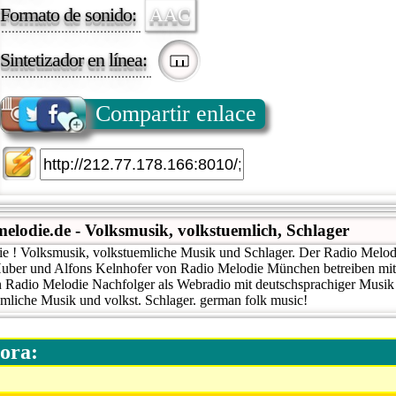
Formato de sonido:
AAC
Sintetizador en línea:
Compartir enlace
lodie.de - Volksmusik, volkstuemlich, Schlager
e ! Volksmusik, volkstuemliche Musik und Schlager. Der Radio Melo
Huber und Alfons Kelnhofer von Radio Melodie München betreiben mi
n Radio Melodie Nachfolger als Webradio mit deutschsprachiger Musik
mliche Musik und volkst. Schlager. german folk music!
ora: