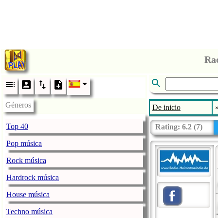
Rad
Géneros
De inicio
Top 40
Rating:
6.2
(
7
)
Pop música
Rock música
Hardrock música
House música
Techno música