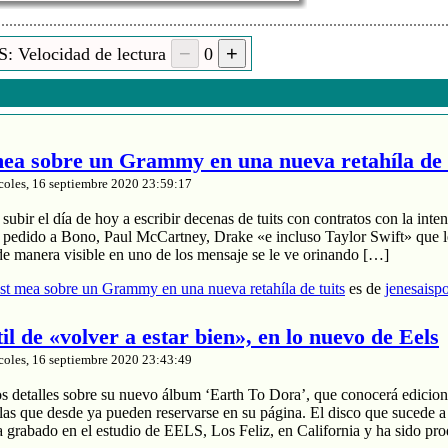
: Velocidad de lectura
0
a sobre un Grammy en una nueva retahíla de 
coles, 16 septiembre 2020 23:59:17
ubir el día de hoy a escribir decenas de tuits con contratos con la inten
a pedido a Bono, Paul McCartney, Drake «e incluso Taylor Swift» que le
de manera visible en uno de los mensaje se le ve orinando […]
t mea sobre un Grammy en una nueva retahíla de tuits
es de
jenesaisp
til de «volver a estar bien», en lo nuevo de Eels
coles, 16 septiembre 2020 23:43:49
os detalles sobre su nuevo álbum ‘Earth To Dora’, que conocerá edicion
las que desde ya pueden reservarse en su página. El disco que sucede a
a grabado en el estudio de EELS, Los Feliz, en California y ha sido pr