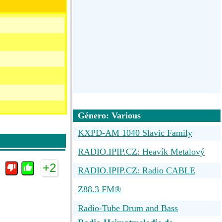
Género: Various
KXPD-AM 1040 Slavic Family
RADIO.IPIP.CZ: Heavík Metalový
+2
RADIO.IPIP.CZ: Radio CABLE
Z88.3 FM®
Radio-Tube Drum and Bass