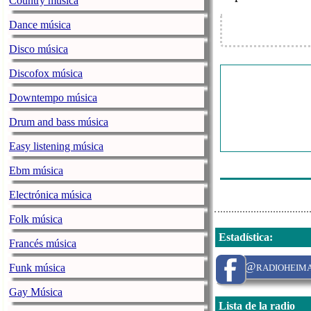
Country música
Hauff, Andreas
Dance música
Kaiserblick B
Disco música
Deri, Claudio 
Discofox música
Marianne & Mi
Downtempo música
Fernando Expre
Drum and bass música
Jungen Or. Obe
Easy listening música
Herrmann, Wol
Ebm música
Suedtiroler Sp
Electrónica música
Folk música
Estadística
:
Francés música
@radioheima
Funk música
Gay Música
Lista de la radio