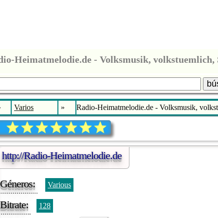
io-Heimatmelodie.de - Volksmusik, volkstuemlich, 
bú
»
Varios
»
Radio-Heimatmelodie.de - Volksmusik, volkst
http://Radio-Heimatmelodie.de
Géneros:
Various
Bitrate:
128