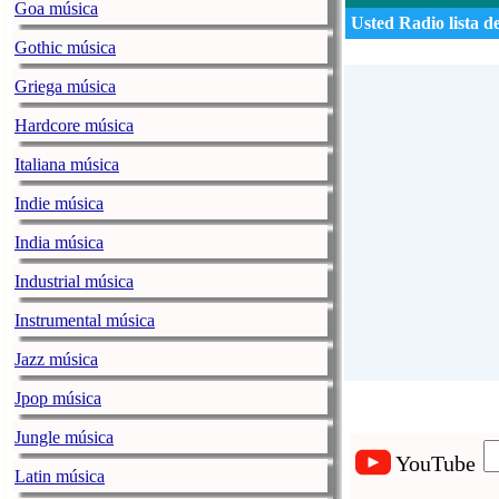
Goa música
Usted Radio lista d
Gothic música
Griega música
Hardcore música
Italiana música
Indie música
India música
Industrial música
Instrumental música
Jazz música
Jpop música
Jungle música
YouTube
Latin música