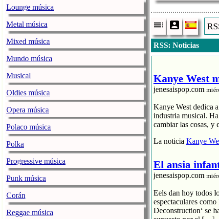
Lounge música
Metal música
RSS
Mixed música
RSS: Noticias
Mundo música
Musical
Kanye West me
jenesaispop.com
miér
Oldies música
Kanye West dedica a s
Opera música
industria musical. H
cambiar las cosas, y 
Polaco música
La noticia
Kanye Wes
Polka
Progressive música
El ansia infan
jenesaispop.com
miér
Punk música
Eels dan hoy todos l
Corán
espectaculares como 
Deconstruction‘ se h
Reggae música