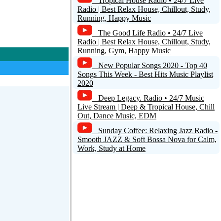
Tropical House Radio • 24/7 Live
Radio | Best Relax House, Chillout, Study,
Running, Happy Music
ar comentario
The Good Life Radio • 24/7 Live
Radio | Best Relax House, Chillout, Study,
Running, Gym, Happy Music
New Popular Songs 2020 - Top 40
Songs This Week - Best Hits Music Playlist
2020
Deep Legacy. Radio • 24/7 Music
Live Stream | Deep & Tropical House, Chill
Out, Dance Music, EDM
Sunday Coffee: Relaxing Jazz Radio -
Smooth JAZZ & Soft Bossa Nova for Calm,
Work, Study at Home