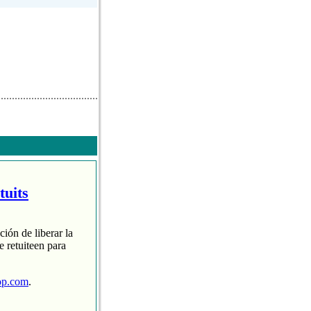
tuits
ción de liberar la
 retuiteen para
op.com
.