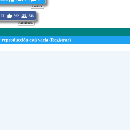
Twitter
Envi
bel
562 |
548
FaceBook
e reproducción está vacía (
Registrar
)