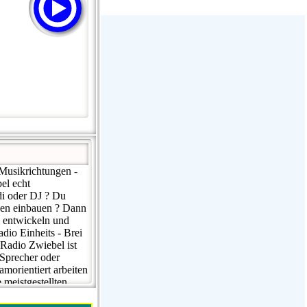
Stream Radiovoz Coruña
RTFM Lounge
PulsRadio LOUNGE
Dance One Radio San Francisco
CLASSIC ROCK MIAMI
 Musikrichtungen -
el echt
di oder DJ ? Du
den einbauen ? Dann
e entwickeln und
io Einheits - Brei
 Radio Zwiebel ist
 Sprecher oder
morientiert arbeiten
 meistgestellten
 bei uns gibt es von
 hör Dir einfach