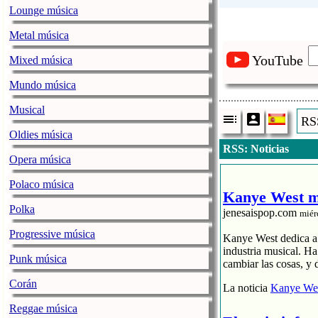
Lounge música
Metal música
YouTube
Mixed música
Mundo música
Musical
RSS
Oldies música
RSS: Noticias
Opera música
Polaco música
Kanye West me
Polka
jenesaispop.com
miér
Progressive música
Kanye West dedica a s
industria musical. H
Punk música
cambiar las cosas, y 
Corán
La noticia
Kanye Wes
Reggae música