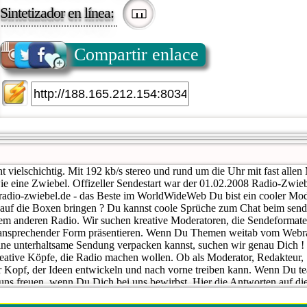
Sintetizador en línea:
Compartir enlace
 vielschichtig. Mit 192 kb/s stereo und rund um die Uhr mit fast allen
wie eine Zwiebel. Offizeller Sendestart war der 01.02.2008 Radio-Zwieb
radio-zwiebel.de - das Beste im WorldWideWeb Du bist ein cooler Mo
e auf die Boxen bringen ? Du kannst coole Sprüche zum Chat beim sen
em anderen Radio. Wir suchen kreative Moderatoren, die Sendeformat
 ansprechender Form präsentieren. Wenn Du Themen weitab vom Webrad
eine unterhaltsame Sendung verpacken kannst, suchen wir genau Dich !
kreative Köpfe, die Radio machen wollen. Ob als Moderator, Redakteur,
er Kopf, der Ideen entwickeln und nach vorne treiben kann. Wenn Du tea
uns freuen, wenn Du Dich bei uns bewirbst. Hier die Antworten auf die
von Sendungen kann Ich machen ? Radio Zwiebel ist vielschichtig, d.h.
alle Musikrichtungen. Um mehr über die Art der Sendungen zu erfahren,