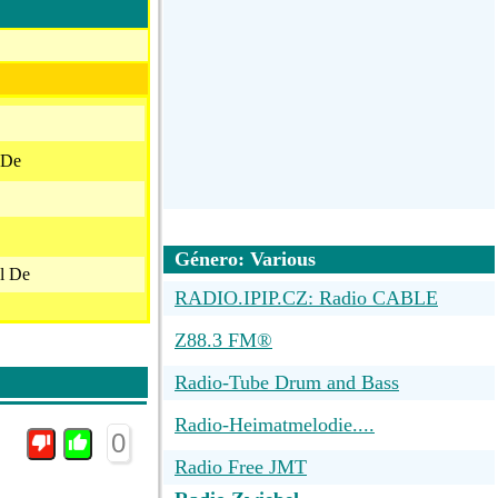
i euch etwas ?
rt. Wenn Du spenden
 gelesen und
ebel.de) links oben
uns im Teamspeak,
e/
 De
Género: Various
l De
RADIO.IPIP.CZ: Radio CABLE
Z88.3 FM®
Radio-Tube Drum and Bass
Radio-Heimatmelodie....
0
Radio Free JMT