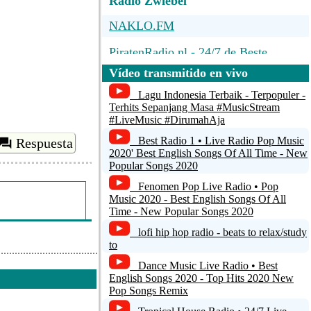
Radio Zwiebel
NAKLO.FM
PiratenRadio.nl - 24/7 de Beste
PiratenHits vanuit Twente
Vídeo transmitido en vivo
Radio Zavicaj Plus Godacica -
Lagu Indonesia Terbaik - Terpopuler -
Kraljevo
Terhits Sepanjang Masa #MusicStream
#LiveMusic #DirumahAja
FG RADIO
Best Radio 1 • Live Radio Pop Music
Respuesta
2020' Best English Songs Of All Time - New
RADIO VIVELLART
Popular Songs 2020
Fenomen Pop Live Radio • Pop
De
Music 2020 - Best English Songs Of All
Time - New Popular Songs 2020
lofi hip hop radio - beats to relax/study
to
Dance Music Live Radio • Best
English Songs 2020 - Top Hits 2020 New
Pop Songs Remix