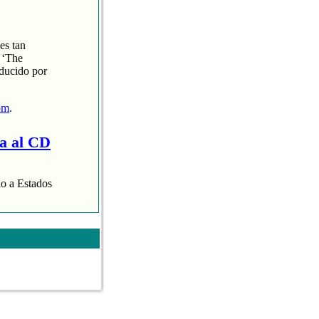
es tan
 ‘The
oducido por
om
.
ra al CD
lo a Estados
aispop.com
.