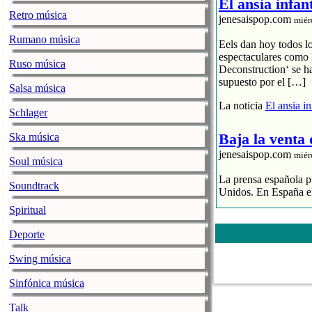
El ansia infan
Retro música
jenesaispop.com
miér
Rumano música
Eels dan hoy todos l
espectaculares como 
Ruso música
Deconstruction‘ se h
supuesto por el […]
Salsa música
La noticia
El ansia i
Schlager
Baja la venta
Ska música
jenesaispop.com
miér
Soul música
La prensa española pu
Soundtrack
Unidos. En España el
Spiritual
El streaming p
El CD se hunde
Deporte
La industria 
Swing música
La noticia
Baja la ve
Sinfónica música
La alegre fan
Talk