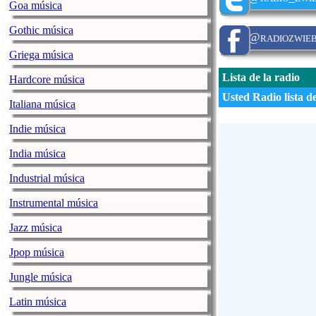
Goa música
Gothic música
@radiozwie
Griega música
Lista de la radio
Hardcore música
Usted Radio lista d
Italiana música
Indie música
India música
Industrial música
Instrumental música
Jazz música
Jpop música
Jungle música
Latin música