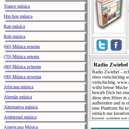
Trance música
Hip hop música
Rap música
Rnb música
(60) Música sesenta
(70) Música setenta
Radio Zwiebel
(80) Música ochenta
Radio Zwiebel – echt
(90) Música noventa
eben vielschichtig 
vielschichtig. www.
Africana música
willst heisse Muck
bewirb Dich bei ein
Alemán música
diese dem Hörer in
aufbereiten und in 
Alternativa música
eine Plattform für 
einfach nur kreativ
Ambiental música
kannst, würden wir 
Fragen: Welche Art 
Americana Música
Schlager bis Metal 