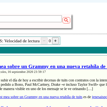
: Velocidad de lectura
0
a sobre un Grammy en una nueva retahíla de 
coles, 16 septiembre 2020 23:59:17
ubir el día de hoy a escribir decenas de tuits con contratos con la inten
a pedido a Bono, Paul McCartney, Drake «e incluso Taylor Swift» que le
de manera visible en uno de los mensaje se le ve orinando […]
t mea sobre un Grammy en una nueva retahíla de tuits
es de
jenesaisp