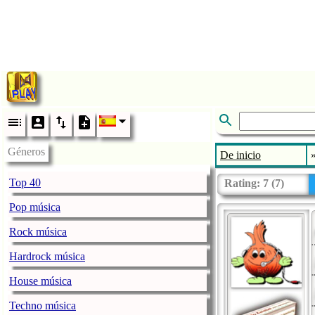
Géneros
De inicio
Top 40
Rating:
7
(
7
)
Pop música
Rock música
Hardrock música
House música
Techno música