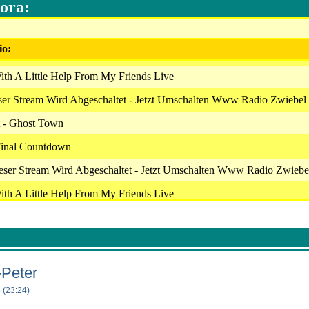
ora:
n verschiedenen Moderatoren unseres Teams an. Kostet das senden be
ziert sich zum Teil aus Werbung. Der Rest wird aus Spenden finanzie
cht böse, aber eine Verpflichtung dazu gibt es nicht. Ok, ich habe alles
io:
ich mich bewerben ? Klicke bitte auf unserer Startseite(www.radio-zwi
eine Bewerbung bei uns einzureichen. Danach melde Dich bitte bei 
tere besprechen können. Unser Radio-team: http://www.radio-zwiebel.d
ith A Little Help From My Friends Live
ser Stream Wird Abgeschaltet - Jetzt Umschalten Www Radio Zwiebel
 - Ghost Town
Final Countdown
eser Stream Wird Abgeschaltet - Jetzt Umschalten Www Radio Zwiebe
ith A Little Help From My Friends Live
 - Ghost Town
Final Countdown
 - Ghost Town
-Peter
ith A Little Help From My Friends Live
 (23:24)