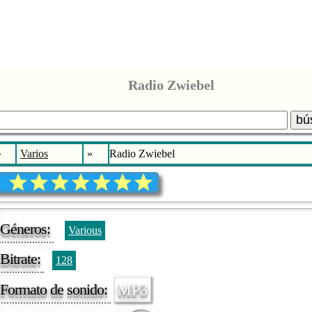
Radio Zwiebel
bú
»
Varios
»
Radio Zwiebel
Géneros:
Various
Bitrate:
128
Formato de sonido:
MP3