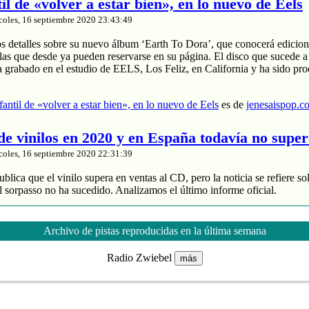
til de «volver a estar bien», en lo nuevo de Eels
coles, 16 septiembre 2020 23:43:49
os detalles sobre su nuevo álbum ‘Earth To Dora’, que conocerá edicion
las que desde ya pueden reservarse en su página. El disco que sucede a
a grabado en el estudio de EELS, Los Feliz, en California y ha sido pr
nfantil de «volver a estar bien», en lo nuevo de Eels
es de
jenesaispop.c
 de vinilos en 2020 y en España todavía no supe
coles, 16 septiembre 2020 22:31:39
blica que el vinilo supera en ventas al CD, pero la noticia se refiere so
 sorpasso no ha sucedido. Analizamos el último informe oficial.
roduce un 88% de los ingresos
 y divide entre 2 sus ventas
Archivo de pistas reproducidas en la última semana
de música grabada sube un 4% en España
Radio Zwiebel
más
nta de vinilos en 2020 y en España todavía no supera al CD
es de
jenes
tasía manchega de Karmento