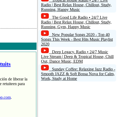
Tropical House Radio • 24/7 Live
Radio | Best Relax House, Chillout, Study,
Running, Happy Music
The Good Life Radio • 24/7 Live
Radio | Best Relax House, Chillout, Study,
Running, Gym, Happy Music
New Popular Songs 2020 - Top 40
Songs This Week - Best Hits Music Playlist
2020
Deep Legacy. Radio • 24/7 Music
Live Stream | Deep & Tropical House, Chill
Out, Dance Music, EDM
tuits
Sunday Coffee: Relaxing Jazz Radio -
Smooth JAZZ & Soft Bossa Nova for Calm,
Work, Study at Home
ción de liberar la
 retuiteen para
op.com
.