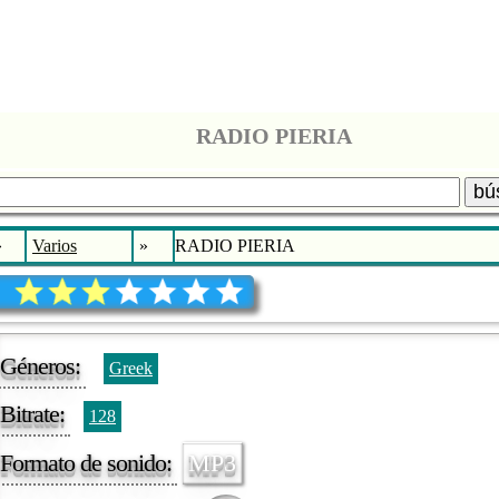
RADIO PIERIA
bú
»
Varios
»
RADIO PIERIA
Géneros:
Greek
Bitrate:
128
Formato de sonido:
MP3