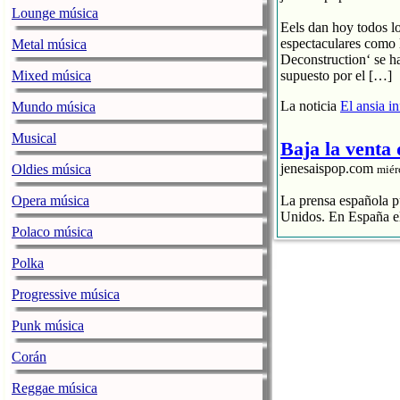
Lounge música
Eels dan hoy todos l
espectaculares como 
Metal música
Deconstruction‘ se h
Mixed música
supuesto por el […]
La noticia
El ansia i
Mundo música
Musical
Baja la venta
jenesaispop.com
Oldies música
miér
Opera música
La prensa española pu
Unidos. En España el
Polaco música
El streaming p
Polka
El CD se hunde
La industria 
Progressive música
La noticia
Baja la ve
Punk música
La alegre fan
Corán
jenesaispop.com
miér
Reggae música