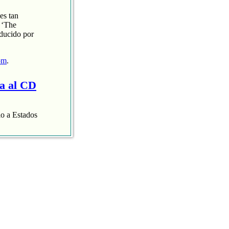
es tan
 ‘The
oducido por
om
.
ra al CD
lo a Estados
aispop.com
.