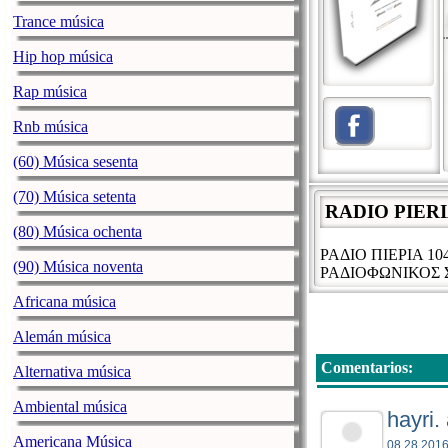
Trance música
Hip hop música
Rap música
Rnb música
(60) Música sesenta
(70) Música setenta
RADIO PIER
(80) Música ochenta
ΡΑΔΙΟ ΠΙΕΡΙΑ 10
(90) Música noventa
ΡΑΔΙΟΦΩΝΙΚΟΣ
Africana música
Alemán música
Comentarios:
Alternativa música
Ambiental música
hayri.
Americana Música
08.28.2016