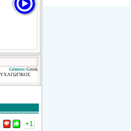
Stream Radiovoz Coruña
RTFM Lounge
PulsRadio LOUNGE
Dance One Radio San Francisco
CLASSIC ROCK MIAMI
Género:
Greek
& ΨΥΧΑΓΩΓΙΚΟΣ
+1