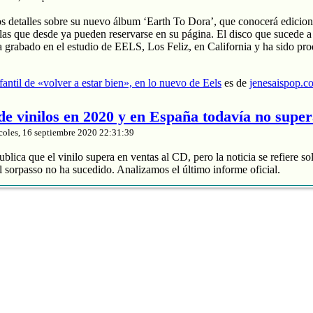
os detalles sobre su nuevo álbum ‘Earth To Dora’, que conocerá edicion
las que desde ya pueden reservarse en su página. El disco que sucede a
a grabado en el estudio de EELS, Los Feliz, en California y ha sido pr
nfantil de «volver a estar bien», en lo nuevo de Eels
es de
jenesaispop.c
 de vinilos en 2020 y en España todavía no supe
coles, 16 septiembre 2020 22:31:39
blica que el vinilo supera en ventas al CD, pero la noticia se refiere so
 sorpasso no ha sucedido. Analizamos el último informe oficial.
roduce un 88% de los ingresos
 y divide entre 2 sus ventas
de música grabada sube un 4% en España
nta de vinilos en 2020 y en España todavía no supera al CD
es de
jenes
tasía manchega de Karmento
coles, 16 septiembre 2020 20:03:16