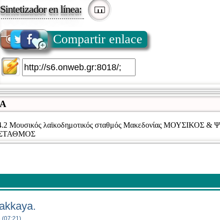
Sintetizador en línea:
Compartir enlace
IA
4.2 Μουσικός λαϊκοδημοτικός σταθμός Μακεδονίας ΜΟΥΣΙΚΟΣ 
 ΣΤΑΘΜΟΣ
 akkaya.
 (07:21)