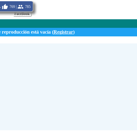
a
769 |
785
FaceBook
Su nombre:
e reproducción está vacía (
Registrar
)
Envi