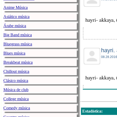
Anime Música
Asiático música
hayri- akkaya,
Árabe música
Big Band música
Bluegrass música
hayri.
Blues música
08.28.2016
Breakbeat música
Chillout música
hayri- akkaya,
Clásico música
Música de club
College música
Comedy música
Estadística
: