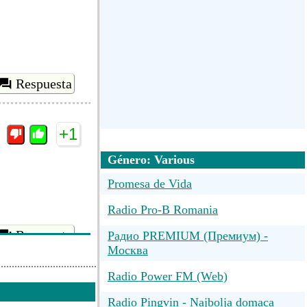
Respuesta
+1
Género: Various
Promesa de Vida
Radio Pro-B Romania
Respuesta
Радио PREMIUM (Премиум) -
Москва
Radio Power FM (Web)
Radio Pingvin - Najbolja domaca