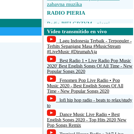
zabavna muzika
RADIO PIERIA
Radio PIELGRZYM - piesni
polskojezyczne
Vídeo transmitido en vivo
Radio Perle Des Antilles
Lagu Indonesia Terbaik - Terpopuler -
Terhits Sepanjang Masa #MusicStream
#LiveMusic #DirumahAja
Radio Perfecto, La seule radio classic
ar comentario
rock !
Best Radio 1 • Live Radio Pop Music
2020' Best English Songs Of All Time - New
Radio Park Fm
Popular Songs 2020
Fenomen Pop Live Radio • Pop
Radio Paratiritis
Music 2020 - Best English Songs Of All
Time - New Popular Songs 2020
lofi hip hop radio - beats to relax/study
to
Dance Music Live Radio • Best
English Songs 2020 - Top Hits 2020 New
Pop Songs Remix