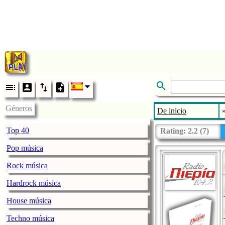
Géneros
De inicio
Top 40
Rating:
2.2
(
7
)
Pop música
Rock música
Hardrock música
House música
Techno música