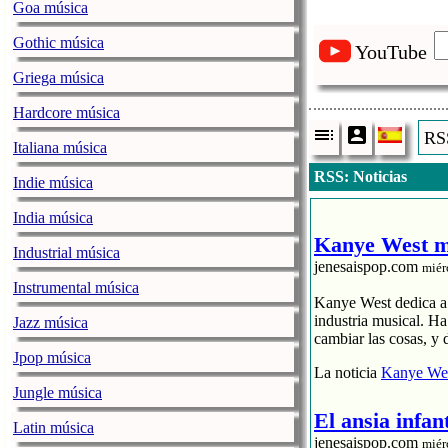
Goa música
Gothic música
YouTube
Griega música
Hardcore música
RSS
Italiana música
RSS: Noticias
Indie música
India música
Kanye West me
Industrial música
jenesaispop.com
miér
Instrumental música
Kanye West dedica a s
industria musical. H
Jazz música
cambiar las cosas, y 
Jpop música
La noticia
Kanye Wes
Jungle música
El ansia infan
Latin música
jenesaispop.com
miér