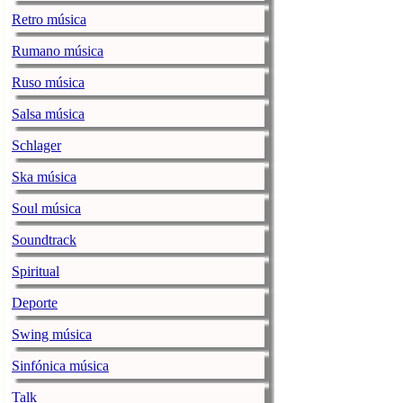
Karmento publicaba h
Retro música
una canción llamada ‘
playlists, así como 
Rumano música
Personalmente mi favo
Ruso música
La noticia
La alegre
Salsa música
Ozuna / ENO
Schlager
jenesaispop.com
miér
Ska música
Juan Carlos Ozuna Ro
sus pegadizos singles
Soul música
20 hitazos conocidos 
[…]
Soundtrack
La noticia
Ozuna / 
Spiritual
DORA esquiva 
Deporte
Resistencia’
Swing música
jenesaispop.com
miér
Sinfónica música
DORA ha visitado el 
‘Oxena’, sobre el que
Talk