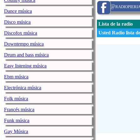
Country música
@radiopieri
Dance música
Disco música
Lista de la radio
Usted Radio lista d
Discofox música
Downtempo música
Drum and bass música
Easy listening música
Ebm música
Electrónica música
Folk música
Francés música
Funk música
Gay Música