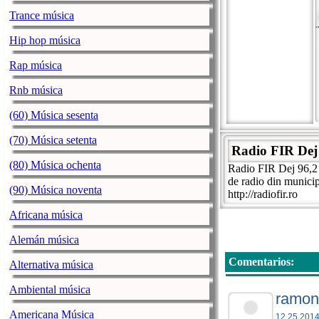
Trance música
Hip hop música
Rap música
Rnb música
(60) Música sesenta
(70) Música setenta
Radio FIR Dej
(80) Música ochenta
Radio FIR Dej 96,2 F
de radio din munici
(90) Música noventa
http://radiofir.ro
Africana música
Alemán música
Comentarios:
Alternativa música
Ambiental música
ramon
Americana Música
12.25.2014