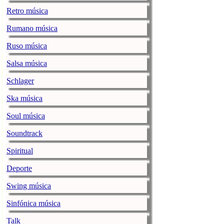
Retro música
Ozuna / ENO
Rumano música
jenesaispop.com
miér
Ruso música
Juan Carlos Ozuna Ro
sus pegadizos singles
Salsa música
20 hitazos conocidos 
[…]
Schlager
La noticia
Ozuna / 
Ska música
Soul música
DORA esquiva 
Resistencia’
Soundtrack
jenesaispop.com
miér
Spiritual
DORA ha visitado el 
Deporte
‘Oxena’, sobre el que
nerviosa que en el vi
Swing música
DORA ha empezado s
Sinfónica música
La noticia
DORA esqu
jenesaispop.com
.
Talk