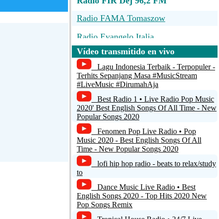
Radio FIR Dej 96,2 FM
Radio FAMA Tomaszow
Radio Evangelo Italia
Vídeo transmitido en vivo
Radio Bob
Lagu Indonesia Terbaik - Terpopuler -
Radio Esperance
Terhits Sepanjang Masa #MusicStream
#LiveMusic #DirumahAja
TECHNO4EVER MAIN
Best Radio 1 • Live Radio Pop Music
2020' Best English Songs Of All Time - New
Popular Songs 2020
Fenomen Pop Live Radio • Pop
Music 2020 - Best English Songs Of All
Time - New Popular Songs 2020
lofi hip hop radio - beats to relax/study
to
Dance Music Live Radio • Best
English Songs 2020 - Top Hits 2020 New
Pop Songs Remix