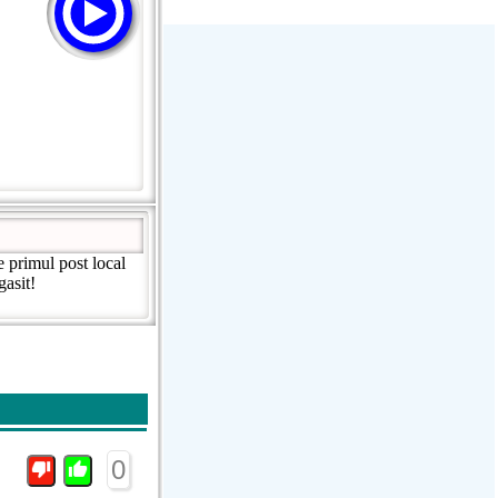
Stream Radiovoz Coruña
RTFM Lounge
PulsRadio LOUNGE
Dance One Radio San Francisco
CLASSIC ROCK MIAMI
 primul post local
asit!
0