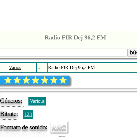
Radio FIR Dej 96,2 FM
bú
»
Varios
»
Radio FIR Dej 96,2 FM
Géneros:
Various
Bitrate:
128
Formato de sonido:
AAC