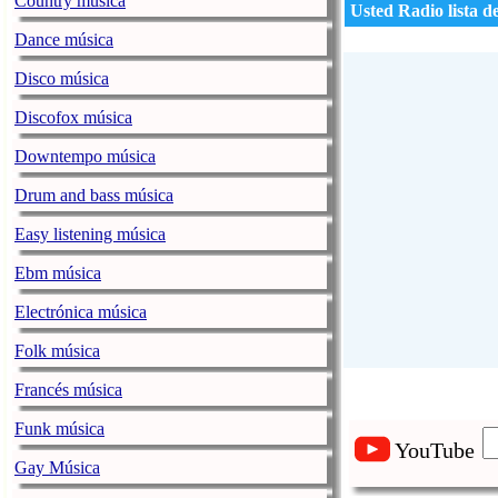
Country música
Usted Radio lista d
Dance música
Disco música
Discofox música
Downtempo música
Drum and bass música
Easy listening música
Ebm música
Electrónica música
Folk música
Francés música
Funk música
YouTube
Gay Música