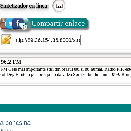
Sintetizador en línea:
Compartir enlace
 96,2 FM
M Cele mai importante stiri din orasul tau si nu numai. Radio FIR este
piul Dej. Emitem pe aproape toata valea Somesului din anul 1999. Bun g
a boncsina
 (02:07)