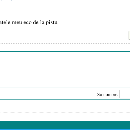
atele meu eco de la pistu
Su nombre:
Envi