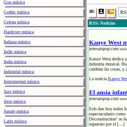
Goa música
RSS
Gothic música
Griega música
RSS: Noticias
Hardcore música
Kanye West me
Italiana música
jenesaispop.com
miér
Indie música
Kanye West dedica a s
India música
industria musical. H
cambiar las cosas, y 
Industrial música
La noticia
Kanye Wes
Instrumental música
El ansia infan
Jazz música
jenesaispop.com
miér
Jpop música
Eels dan hoy todos l
Jungle música
espectaculares como 
Deconstruction‘ se h
Latin música
supuesto por el […]