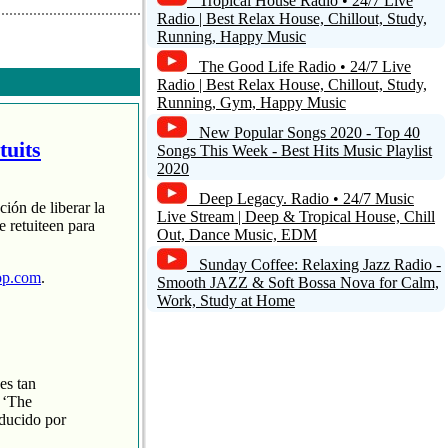
Tropical House Radio • 24/7 Live
Radio | Best Relax House, Chillout, Study,
Running, Happy Music
The Good Life Radio • 24/7 Live
Radio | Best Relax House, Chillout, Study,
Running, Gym, Happy Music
New Popular Songs 2020 - Top 40
tuits
Songs This Week - Best Hits Music Playlist
2020
Deep Legacy. Radio • 24/7 Music
ción de liberar la
Live Stream | Deep & Tropical House, Chill
 retuiteen para
Out, Dance Music, EDM
Sunday Coffee: Relaxing Jazz Radio -
op.com
.
Smooth JAZZ & Soft Bossa Nova for Calm,
Work, Study at Home
es tan
 ‘The
oducido por