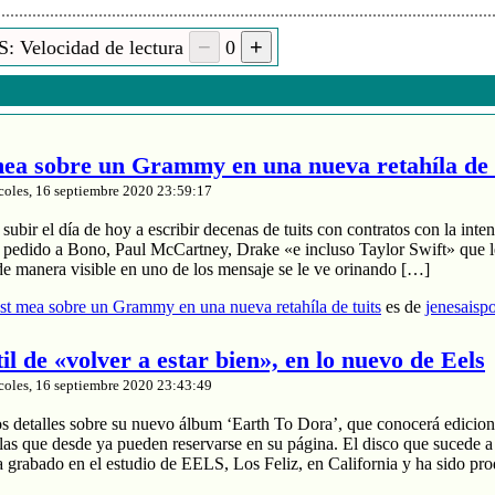
: Velocidad de lectura
0
a sobre un Grammy en una nueva retahíla de 
coles, 16 septiembre 2020 23:59:17
ubir el día de hoy a escribir decenas de tuits con contratos con la inten
a pedido a Bono, Paul McCartney, Drake «e incluso Taylor Swift» que le
de manera visible en uno de los mensaje se le ve orinando […]
t mea sobre un Grammy en una nueva retahíla de tuits
es de
jenesaisp
til de «volver a estar bien», en lo nuevo de Eels
coles, 16 septiembre 2020 23:43:49
os detalles sobre su nuevo álbum ‘Earth To Dora’, que conocerá edicion
las que desde ya pueden reservarse en su página. El disco que sucede a
a grabado en el estudio de EELS, Los Feliz, en California y ha sido pr