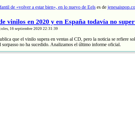
nfantil de «volver a estar bien», en lo nuevo de Eels
es de
jenesaispop.c
 de vinilos en 2020 y en España todavía no supe
coles, 16 septiembre 2020 22:31:39
blica que el vinilo supera en ventas al CD, pero la noticia se refiere so
 sorpasso no ha sucedido. Analizamos el último informe oficial.
roduce un 88% de los ingresos
 y divide entre 2 sus ventas
de música grabada sube un 4% en España
nta de vinilos en 2020 y en España todavía no supera al CD
es de
jenes
tasía manchega de Karmento
coles, 16 septiembre 2020 20:03:16
ace unos meses un notable nuevo álbum llamado ‘Este devenir‘ que se
Cri Cri’, que muchos de nuestros lectores recordaréis porque pasó por 
otras composiciones interesantes como ‘MarEa’ y ‘Qué feo’. Fotografía:
rita era ‘Danzar sobre la tierra‘, […]
 fantasía manchega de Karmento
es de
jenesaispop.com
.