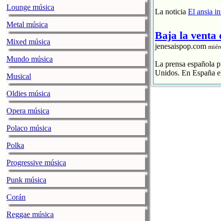
Lounge música
La noticia
El ansia i
Metal música
Baja la venta
Mixed música
jenesaispop.com
miér
Mundo música
La prensa española pu
Unidos. En España el
Musical
El streaming p
Oldies música
El CD se hunde
La industria 
Opera música
La noticia
Baja la ve
Polaco música
Polka
La alegre fan
jenesaispop.com
miér
Progressive música
Karmento publicaba h
Punk música
una canción llamada ‘
playlists, así como 
Corán
Personalmente mi favo
Reggae música
La noticia
La alegre