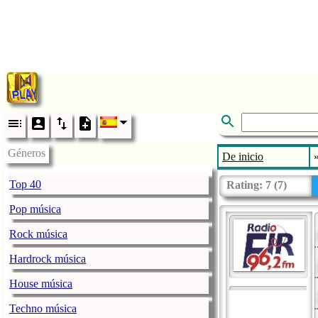
Géneros
De inicio
Top 40
Rating:
7
(
7
)
Pop música
Rock música
Hardrock música
House música
Techno música