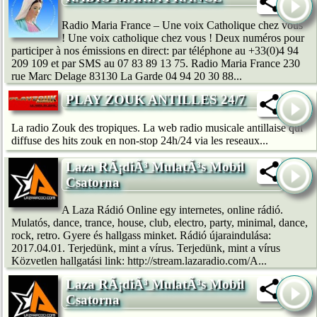
Radio Maria France – Une voix Catholique chez vous
! Une voix catholique chez vous ! Deux numéros pour
participer à nos émissions en direct: par téléphone au +33(0)4 94
209 109 et par SMS au 07 83 89 13 75. Radio Maria France 230
rue Marc Delage 83130 La Garde 04 94 20 30 88...
PLAY ZOUK ANTILLES 24/7
La radio Zouk des tropiques. La web radio musicale antillaise qui
diffuse des hits zouk en non-stop 24h/24 via les reseaux...
Laza RÃ¡diÃ³ MulatÃ³s Mobil
Csatorna
A Laza Rádió Online egy internetes, online rádió.
Mulatós, dance, trance, house, club, electro, party, minimal, dance,
rock, retro. Gyere és hallgass minket. Rádió újaraindulása:
2017.04.01. Terjedünk, mint a vírus. Terjedünk, mint a vírus
Közvetlen hallgatási link: http://stream.lazaradio.com/A...
Laza RÃ¡diÃ³ MulatÃ³s Mobil
Csatorna