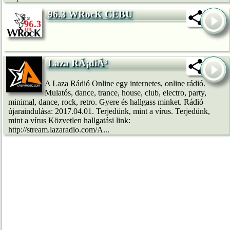
96.3 WRocK CEBU
Laza RÃ¡diÃ³
A Laza Rádió Online egy internetes, online rádió.
Mulatós, dance, trance, house, club, electro, party,
minimal, dance, rock, retro. Gyere és hallgass minket. Rádió
újaraindulása: 2017.04.01. Terjedünk, mint a vírus. Terjedünk,
mint a vírus Közvetlen hallgatási link:
http://stream.lazaradio.com/A...