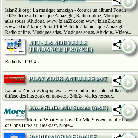
IzlanZik.org : La musique amazigh - écouter un album! Portail
100% dédié à la musique Amazigh , Radio online, Musiques
atlas,souss, Ahidous. www.IzlanZik.com www.IzlanZik.net
www.IzlanZik.org Portail 100% dédié à la musique Amazigh
Radio online, Musiques atlas, Musiques souss, Ahidous, Videos...
NTI - LA NOUVELLE
TENDANCE (FRANCE)
Radio NTI 93.4 -...
PLAY ZOUK ANTILLES 24/7
La radio Zouk des tropiques. La web radio musicale antillaise qui
diffuse des hits zouk en non-stop 24h/24 via les reseaux...
More Radio Mid Sussex (AAC)
More of What You Love for Mid Sussex and the home
of Chris Birks at Breakfast, More...
RADIO MARIA FRANCE