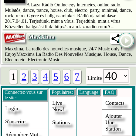
A Laza Rádió Online egy internetes, online rádió.
Mulatós, dance, trance, house, club, electro, party, minimal, dance,
rock, retro. Gyere és hallgass minket. Rádió újaraindulása:
2017.04.01. Terjedünk, mint a vírus. Terjedünk, mint a vírus
Közvetlen hallgatási link: http://stream.lazaradio.com/A...
MaXXima
Maxxima, La radio des nouvelles musique, 24/7 Music only !
EnjoyMaxxima La Radio Des Nouvelles Musique. House, Dance,
Electro etc. Electronic Music...
1
2
3
4
5
6
7
Limite
Connectez-vous sur
Populaires:
Language
FAQ
le site:
Live
Contacts
Login
Now!
Ajouter
S'inscrire
Stations
Une
Station
Récupérer Mot