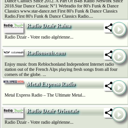
Dance Classics Since 2012. A Part Of B4B Radio Network Since
2018.Star Dance Classic N°1 Webradio for 80's Funk & Dance
Classics www.star-dance.net First 80's Funk & Dance Classics
Radio.First 80's Funk & Dance Classics Radio....
Radio Dzair Raina
Radio Dzair - Votre radio algérienne...
Radiomeuh.com
Enjoy music from Reblochonland Independent Internet radio
station out of the French Alps playing fresh songs from all four
corners of the globe. ...
Metal Express Radio
Metal Express Radio – The Ultimate Metal...
Radio Dzair Orientale
Radio Dzair - Votre radio algérienne...