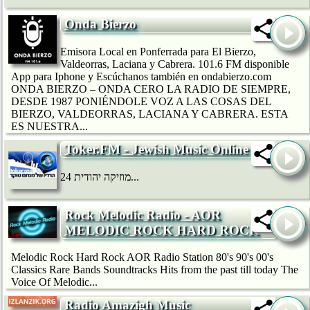
Onda Bierzo
Emisora Local en Ponferrada para El Bierzo,
Valdeorras, Laciana y Cabrera. 101.6 FM disponible
App para Iphone y Escúchanos también en ondabierzo.com
ONDA BIERZO – ONDA CERO LA RADIO DE SIEMPRE,
DESDE 1987 PONIÉNDOLE VOZ A LAS COSAS DEL
BIERZO, VALDEORRAS, LACIANA Y CABRERA. ESTA
ES NUESTRA...
Toker.FM - Jewish Music Online
מוזיקה יהודית 24...
Rock Melodic Radio - AOR
MELODIC ROCK HARD ROCK
Melodic Rock Hard Rock AOR Radio Station 80's 90's 00's
Classics Rare Bands Soundtracks Hits from the past till today The
Voice Of Melodic...
Radio Amazigh Music