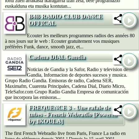
lortu zuen arrakasta ikaragarria izan zela, bere programazio
euskalduna eta musika kontutan...
B4B RADIO CLUB DANCE
OFFICAL
Ecouter les meilleurs programmes radios des années 80
à nos jours sur le web : Ecouter gratuitement vos musiques
préférées Funk, dance, smooth jazz, et...
Cadena DIAL Gandia
Noticias de Gandia y la Safor, Radio y television de
Gandia, Informacion de deportes sucesos y musica.
Grupo Radio Gandia. Emisoras de radio, Cadena SER,
Maximafm, Cuarenta Principales, Cadena Dial, Diario Micro,
TeleSafor.com Grupo Radio Gandia Empresa de comunicación
que incorpora las emisoras...
FREQUENCE 3 - Une rafale de
tubes - French Webradio [Powered
by IKOULA]
The first French Webradio live from Paris, France La radio en
ligne de référence depuis 2001 ! Depuis le 15 avril 2001,