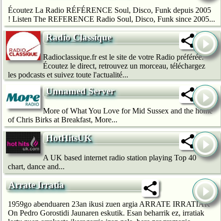
Écoutez La Radio RÉFÉRENCE Soul, Disco, Funk depuis 2005
! Listen The REFERENCE Radio Soul, Disco, Funk since 2005...
Radio Classique
Radioclassique.fr est le site de votre Radio préférée.
Écoutez le direct, retrouvez un morceau, téléchargez
les podcasts et suivez toute l'actualité...
Unnamed Server
More of What You Love for Mid Sussex and the home
of Chris Birks at Breakfast, More...
HotHitsUK
A UK based internet radio station playing Top 40
chart, dance and...
Arrate Irratia
1959go abenduaren 23an ikusi zuen argia ARRATE IRRATIAK
On Pedro Gorostidi Jaunaren eskutik. Esan beharrik ez, irratiak