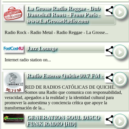
La Grosse Radio Reggae - Dub
Dancehall Roots - From Paris -
www.LaGrosseRadio.com
Radio Rock - Radio Metal - Radio Reggae - La Grosse...
Jazz Lounge
Internet radio station on...
Radio Estereo Quiche 90.7 FM - LE
RED DE RADIOS CATÓLICAS DE QUICHÉ.
Somos una Radio que comunica con responsabilidad,
veracidad, apegados a la realidad y la identidad cultural para
promover la autoestima y conciencia crítica que apoye la
transformación de la...
GENERATION SOUL DISCO
FUNK RADIO [HD]