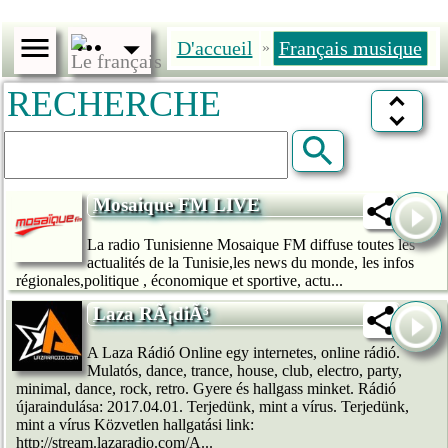
D'accueil
Français musique
»
RECHERCHE
Mosaique FM LIVE
La radio Tunisienne Mosaique FM diffuse toutes les
actualités de la Tunisie,les news du monde, les infos
régionales,politique , économique et sportive, actu...
Laza RÃ¡diÃ³
A Laza Rádió Online egy internetes, online rádió.
Mulatós, dance, trance, house, club, electro, party,
minimal, dance, rock, retro. Gyere és hallgass minket. Rádió
újaraindulása: 2017.04.01. Terjedünk, mint a vírus. Terjedünk,
mint a vírus Közvetlen hallgatási link:
http://stream.lazaradio.com/A...