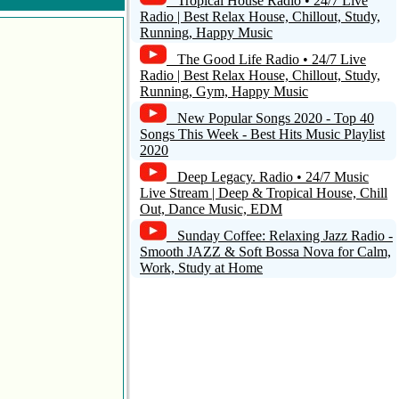
Tropical House Radio • 24/7 Live
Radio | Best Relax House, Chillout, Study,
Running, Happy Music
The Good Life Radio • 24/7 Live
Radio | Best Relax House, Chillout, Study,
Running, Gym, Happy Music
New Popular Songs 2020 - Top 40
Songs This Week - Best Hits Music Playlist
2020
Deep Legacy. Radio • 24/7 Music
Live Stream | Deep & Tropical House, Chill
Out, Dance Music, EDM
Sunday Coffee: Relaxing Jazz Radio -
Smooth JAZZ & Soft Bossa Nova for Calm,
Work, Study at Home