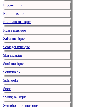
Friedrich Nietzsche
Reggae musique
Retro musique
The top 20 B
Roumain musique
Russe musique
‘
always sou
Beethoven
Salsa musique
hammer’
Schlager musique
John Ruskin
English
Ska musique
Soul musique
‘It would be possible
without meaning, as 
Soundtrack
Albert Einstein
Germa
Spirituelle
Sport
‘If a person sweeps 
Swing musique
Martin Luther King J
Symphonique musique