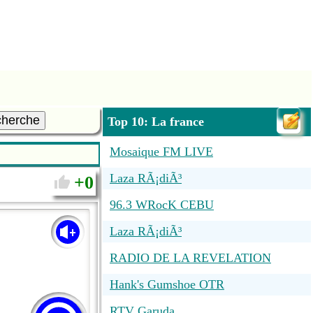
cherche
Top 10: La france
Mosaique FM LIVE
Laza RÃ¡diÃ³
0
96.3 WRocK CEBU
Laza RÃ¡diÃ³
RADIO DE LA REVELATION
Hank's Gumshoe OTR
RTV Garuda