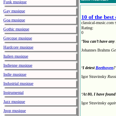
Funk musique
Gay musique
10 of the bes
Goa musique
classical-music.com
Rating:
Gothic musique
0
Grecque musique
‘You can’t have any 
Hardcore musique
Johannes Brahms
Ge
Italien musique
Indienne musique
‘I detest
Beethoven
!
Indie musique
Igor Stravinsky
Russ
Industrial musique
Instrumental
‘
At 80, I have found
Jazz musique
Igor Stravinsky
agai
Jpop musique