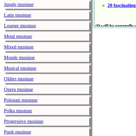
Jungle musique
20 fascinatin
Latin musique
Lounge musique
‘
It will be generally
penetrated into the 
Metal musique
EM Forster
English 
Mixed musique
Monde musique
‘[In
Beethoven
’s music
Musical musique
Victor Hugo
French 
Oldies musique
Opera musique
‘Everything will pas
Polonais musique
Mikhail Bakunin
Rus
Polka musique
Progressive musique
‘At a certain place i
starry dome’
Punk musique