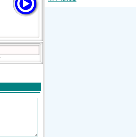
M RADIO
SUN
La Grosse Radio Regg...
c.