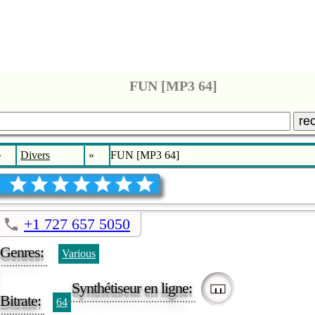
FUN [MP3 64]
re
»
Divers
»
FUN [MP3 64]
+1 727 657 5050
Genres:
Various
Synthétiseur en ligne:
Bitrate:
64