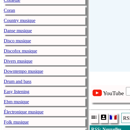
Comédie
Coran
Country musique
Danse musique
Disco musique
Discofox musique
Divers musique
Downtempo musique
Drum and bass
Easy listening
YouTube
Ebm musique
Électronique musique
RSS
Folk musique
RSS: Nouvelles