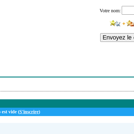
Votre nom:
Envoyez le
 est vide (
S'inscrire
)