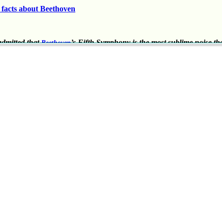
g facts about Beethoven
 admitted that
’s Fifth Symphony is the most sublime noise th
Beethoven
ear of man’
author
] the dreamer will recognise his dreams, the sailor his storms, and the wolf hi
author
s and the world will perish but the Ninth will remain’
sian revolutionary
n
’s Ninth Symphony, one might feel that he is floating above
Beethoven