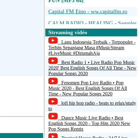
FUN [MP3 64]
Capital FM Etno - ww.capitalfm.ro
CALM RADIO - HEALING - Sampler
Streaming vidéo
Chill-out Radio
Lagu Indonesia Terbaik - Terpopuler -
RadioBOSS Stream
Terhits Sepanjang Masa #MusicStream
#LiveMusic #DirumahAja
Unspecified name
Best Radio 1 • Live Radio Pop Music
2020' Best English Songs Of All Time - New
Popular Songs 2020
Fenomen Pop Live Radio • Pop
Music 2020 - Best English Songs Of All
Time - New Popular Songs 2020
lofi hip hop radio - beats to relax/study
to
Dance Music Live Radio • Best
English Songs 2020 - Top Hits 2020 New
Pop Songs Remix