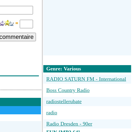
 commentaire
Genre: Various
RADIO SATURN FM - International
Boss Country Radio
radiostellerubate
radio
Radio Dresden - 90er