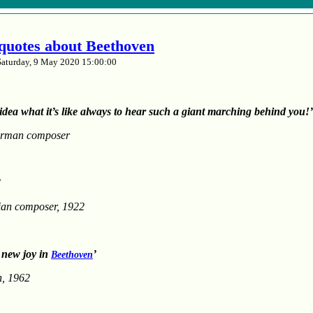
t quotes about Beethoven
Saturday, 9 May 2020 15:00:00
idea what it’s like always to hear such a giant marching behind you!’
rman composer
’
ian composer, 1922
 new joy in
’
Beethoven
n, 1962