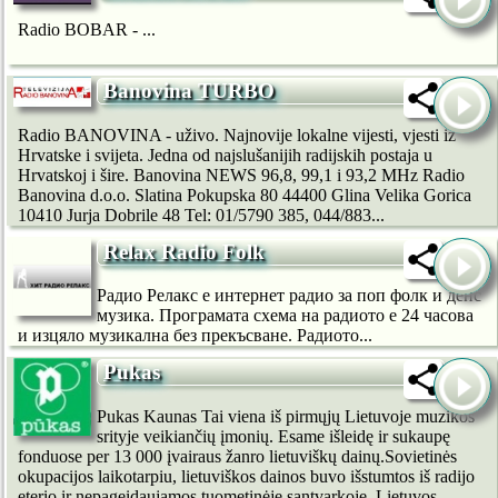
Radio BOBAR - ...
Banovina TURBO
Radio BANOVINA - uživo. Najnovije lokalne vijesti, vjesti iz
Hrvatske i svijeta. Jedna od najslušanijih radijskih postaja u
Hrvatskoj i šire. Banovina NEWS 96,8, 99,1 i 93,2 MHz Radio
Banovina d.o.o. Slatina Pokupska 80 44400 Glina Velika Gorica
10410 Jurja Dobrile 48 Tel: 01/5790 385, 044/883...
Relax Radio Folk
Радио Релакс е интернет радио за поп фолк и денс
музика. Програмата схема на радиото е 24 часова
и изцяло музикална без прекъсване. Радиото...
Pukas
Pukas Kaunas Tai viena iš pirmųjų Lietuvoje muzikos
srityje veikiančių įmonių. Esame išleidę ir sukaupę
fonduose per 13 000 įvairaus žanro lietuviškų dainų.Sovietinės
okupacijos laikotarpiu, lietuviškos dainos buvo išstumtos iš radijo
eterio ir nepageidaujamos tuometinėje santvarkoje. Lietuvos...