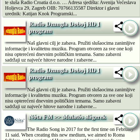
te sluša Radio Croatia d.o.o. … Adresa sjedišta: Avenija Većeslava
Holjevca 29, Zagreb OIB: 70766135587 Direktor i glavni
urednik: Katijan Knok Programski...
Radio Dzungla Doboj HD I
program
Naš glavni cilj je zabava. Pružiti slušaocima zanimljive
informacije i kvalitetnu muziku. Program otvoren za sve one koji
nisu opterećeni dnevnim političkim temama. Samo zabavni
sadržaji uz najveće hitove narodne i zabavne...
Radio Dzungla Doboj HD I
program
Naš glavni cilj je zabava. Pružiti slušaocima zanimljive
informacije i kvalitetnu muziku. Program otvoren za sve one koji
nisu opterećeni dnevnim političkim temama. Samo zabavni
sadržaji uz najveće hitove narodne i zabavne...
Nóta FM >> Mulatós slágerek
The Radio Song in 2017 for the first time on February
11 said. When creating this new medium, we aimed to Roma