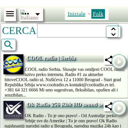
Iniziale
Folk
»
CERCA
COOL radio | Serbia
COOL radio Serbia. Slusajte vas omiljeni COOL radio,
uzivo preko interneta. Radio #1 za aktuelne
hitoveCOOL radio ul. Nušićeva 12 a 11000 Beograd - Stari grad
Republika Srbija www.coolradio.rs kontakt@coolradio.rs tel.
+381 64 321 6666 Mi smo sugestivan, fleksibilan, opušten ali i
senzibilan...
Ok Radio 256 Kbit HD sound server
OK Radio - To je ono pravo! - Od Australije preko
Srbije sve do Amerike | To je ono pravo! Ok Radio
najslusaniji narodni radio u Beogradu, narodna muzika 24h kao i