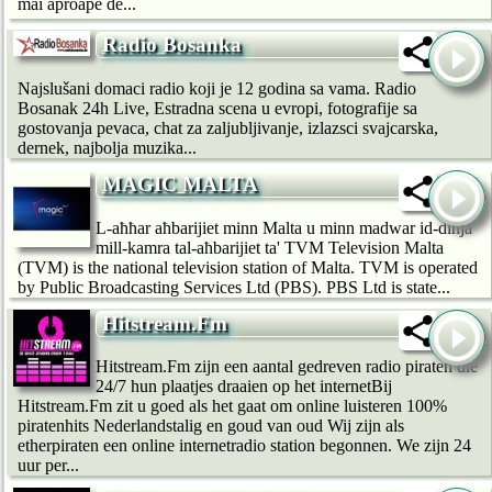
mai aproape de...
Radio Bosanka
Najslušani domaci radio koji je 12 godina sa vama. Radio
Bosanak 24h Live, Estradna scena u evropi, fotografije sa
gostovanja pevaca, chat za zaljubljivanje, izlazsci svajcarska,
dernek, najbolja muzika...
MAGIC MALTA
L-aħħar aħbarijiet minn Malta u minn madwar id-dinja
mill-kamra tal-aħbarijiet ta' TVM Television Malta
(TVM) is the national television station of Malta. TVM is operated
by Public Broadcasting Services Ltd (PBS). PBS Ltd is state...
Hitstream.Fm
Hitstream.Fm zijn een aantal gedreven radio piraten die
24/7 hun plaatjes draaien op het internetBij
Hitstream.Fm zit u goed als het gaat om online luisteren 100%
piratenhits Nederlandstalig en goud van oud Wij zijn als
etherpiraten een online internetradio station begonnen. We zijn 24
uur per...