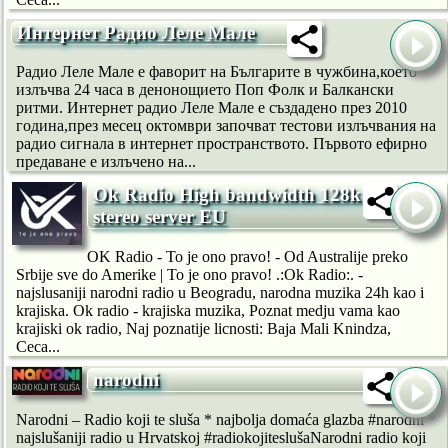
Интернет Радио Леле Мале
Радио Леле Мале е фаворит на Българите в чужбина,което
излъчва 24 часа в денонощието Поп Фолк и Балкански
ритми. Интернет радио Леле Мале е създадено през 2010
година,през месец октомври започват тестови излъчвания на
радио сигнала в интернет пространството. Първото ефирно
предаване е излъчено на...
Ok Radio High bandwidth 128k
stereo server EU
OK Radio - To je ono pravo! - Od Australije preko
Srbije sve do Amerike | To je ono pravo! .:Ok Radio:. -
najslusaniji narodni radio u Beogradu, narodna muzika 24h kao i
krajiska. Ok radio - krajiska muzika, Poznat medju vama kao
krajiski ok radio, Naj poznatije licnosti: Baja Mali Knindza,
Ceca...
narodni
Narodni – Radio koji te sluša * najbolja domaća glazba #narodni *
najslušaniji radio u Hrvatskoj #radiokojiteslušaNarodni radio koji