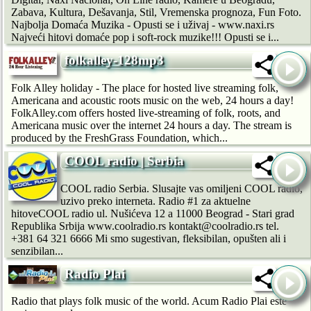
Zabava, Kultura, Dešavanja, Stil, Vremenska prognoza, Fun Foto.
Najbolja Domaća Muzika - Opusti se i uživaj - www.naxi.rs
Najveći hitovi domaće pop i soft-rock muzike!!! Opusti se i...
folkalley-128mp3
Folk Alley holiday - The place for hosted live streaming folk,
Americana and acoustic roots music on the web, 24 hours a day!
FolkAlley.com offers hosted live-streaming of folk, roots, and
Americana music over the internet 24 hours a day. The stream is
produced by the FreshGrass Foundation, which...
COOL radio | Serbia
COOL radio Serbia. Slusajte vas omiljeni COOL radio,
uzivo preko interneta. Radio #1 za aktuelne
hitoveCOOL radio ul. Nušićeva 12 a 11000 Beograd - Stari grad
Republika Srbija www.coolradio.rs kontakt@coolradio.rs tel.
+381 64 321 6666 Mi smo sugestivan, fleksibilan, opušten ali i
senzibilan...
Radio Plai
Radio that plays folk music of the world. Acum Radio Plai este