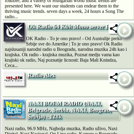
folklore, and a variety of Hungarian world music trends are
presented here. We want our students can endear them to the
thriving music trends. seven days a week, 24 hours a Song The
radio...
Ok Radio 64 Kbit Mono server EU
OK Radio - To je ono pravo! - Od Australije preko
Srbije sve do Amerike | To je ono pravo! Ok Radio
najslusaniji narodni radio u Beogradu, narodna muzika 24h kao i
krajiska. Ok radio - krajiska muzika, Poznat medju vama kao
krajiski ok radio, Naj poznatije licnosti: Baja Mali Knindza,
Ceca...
Radio Alex
NAXI BOEM RADIO (NAXI,
Belgrade, Serbia, NAXI, Beograd,
Srbija) - 128k
Naxi radio, 96.9 MHz, Najbolja muzika, Radio uživo, Naxi
Digital, Naxi Nacional, On Line radio, Kamere u Beogradu,