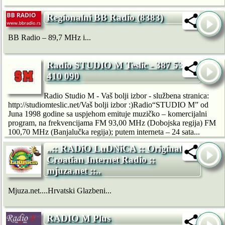
Regionalni BB Radio (8383)
BB Radio – 89,7 MHz i...
Radio STUDIO M Teslic - 387 53
410 090
Radio Studio M - Vaš bolji izbor - službena stranica:
http://studiomteslic.net/Vaš bolji izbor :)Radio“STUDIO M” od
Juna 1998 godine sa uspjehom emituje muzičko – komercijalni
program, na frekvencijama FM 93,00 MHz (Dobojska regija) FM
100,70 MHz (Banjalučka regija); putem interneta – 24 sata...
..:: RADiO LuDNiCA :: Original
Croatian Internet Radio ::
mjuza.net ::..
Mjuza.net....Hrvatski Glazbeni...
RADIO M Plus