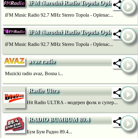
iFM Narodni Radio Topola Oplenac
iFM Music Radio 92.7 MHz Stereo Topola - Oplenac...
iFM Narodni Radio Topola Oplenac
iFM Music Radio 92.7 MHz Stereo Topola - Oplenac...
avaz radio
Muzicki radio avaz, Bosna i...
Radio Ultra
Hit Radio ULTRA - модерен фолк и супер...
RADIO BUMBUM 89.4
Бум Бум Радио 89.4...