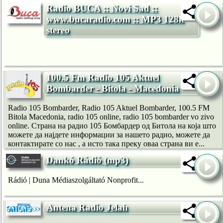
Radio BUCA :: Novi Sad ::
www.bucaradio.com :: MP3 128k
stereo
100.5 Fm Radio 105 Aktuel
Bombarder - Bitola - Macedonia
Radio 105 Bombarder, Radio 105 Aktuel Bombarder, 100.5 FM
Bitola Macedonia, radio 105 online, radio 105 bombarder vo zivo
online. Страна на pадио 105 Бомбардер од Битола на која што
можете да најдете информации за нашето радио, можете да
контактирате со нас , а исто така преку оваа страна ви е...
Dankó Rádió (mp3)
Rádió | Duna Médiaszolgáltató Nonprofit...
Antena Radio Jelah