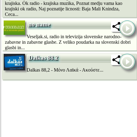
krajiska. Ok radio - krajiska muzika, Poznat medju vama kao
krajiski ok radio, Naj poznatije licnosti: Baja Mali Knindza,
Ceca...
no name
Veseljak.si, radio in televizija slovenske narodno-
zabavne in zabavne glasbe. Z veliko poudarka na slovenski dobri
glasbi in...
Dalkas 88.2
Dalkas 88,2 - Μόνο Λαϊκά - Ακούστε...