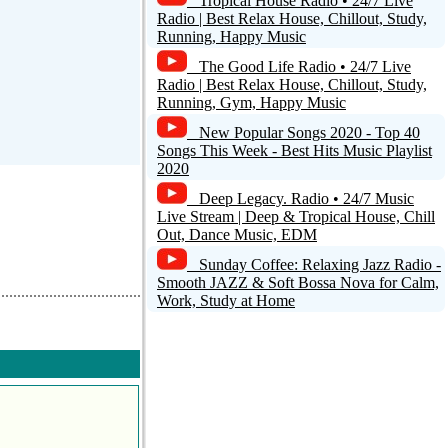
Tropical House Radio • 24/7 Live
Radio | Best Relax House, Chillout, Study,
rka.! Pozdrav
Running, Happy Music
The Good Life Radio • 24/7 Live
Radio | Best Relax House, Chillout, Study,
Risposta
Running, Gym, Happy Music
New Popular Songs 2020 - Top 40
Songs This Week - Best Hits Music Playlist
2020
0
Deep Legacy. Radio • 24/7 Music
Live Stream | Deep & Tropical House, Chill
Out, Dance Music, EDM
Sunday Coffee: Relaxing Jazz Radio -
Smooth JAZZ & Soft Bossa Nova for Calm,
Work, Study at Home
Risposta