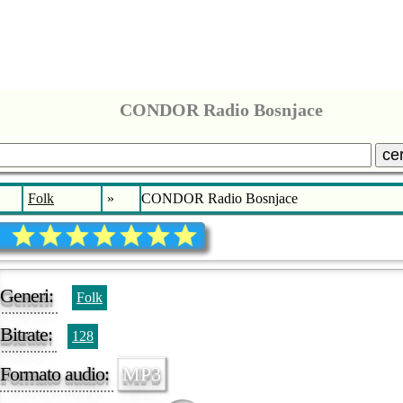
CONDOR Radio Bosnjace
ce
Folk
»
CONDOR Radio Bosnjace
Generi:
Folk
Bitrate:
128
Formato audio:
MP3