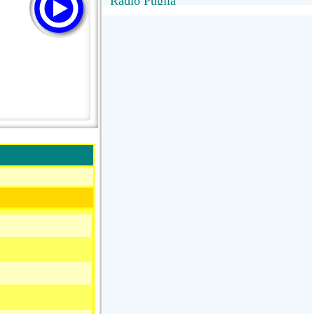
Radio Puglia
Radio Puglia
Radio VivaFm
FANTASTICA
NettunoBolognaUno