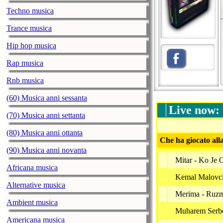
Techno musica
Trance musica
Hip hop musica
Rap musica
Rnb musica
(60) Musica anni sessanta
Live now:
(70) Musica anni settanta
(80) Musica anni ottanta
Che ha giocato all
(90) Musica anni novanta
Mitar - Ko Je 
Africana musica
Kemal Malovcic
Alternative musica
Merima - Ruzm
Ambient musica
Muharem Serbe
Americana musica