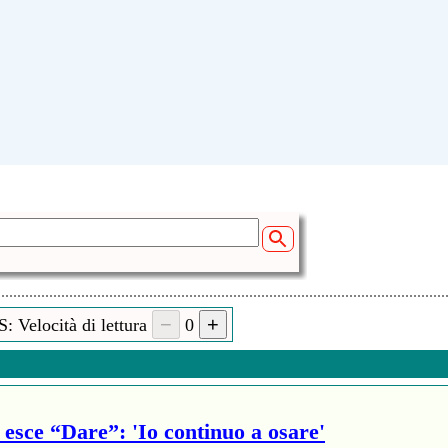
 kolo Bugarcica ili kako se u Jablanicki kraj zove Buga
sve koji nas slusaju sirom Srbije i nase plave Planete.!
t
 (04:22)
dor.rs
: Velocità di lettura
0
 Bosnjace
esce “Dare”: 'Io continuo a osare'