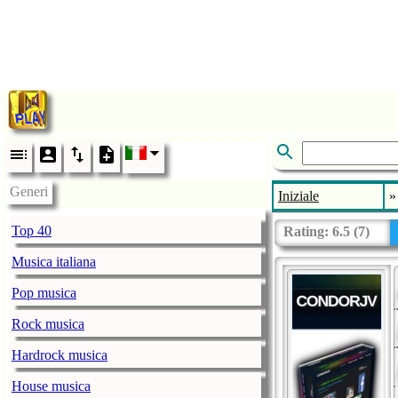
Generi
Iniziale
»
Top 40
Rating:
6.5
(
7
)
Musica italiana
Pop musica
Rock musica
Hardrock musica
House musica