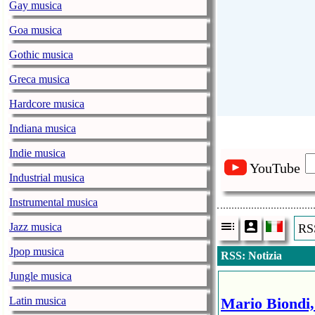
Gay musica
Pusti te srpsko
Goa musica
iz Bosnjace za 
Gothic musica
Greca musica
Hardcore musica
CoEdi
Indiana musica
04.15.2018
Indie musica
YouTube
Industrial musica
www.radio.con
Instrumental musica
Jazz musica
RSS
UZIVO Kondor
Jpop musica
RSS: Notizia
Jungle musica
Latin musica
Mario Biondi, 