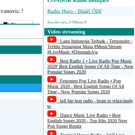
CONDOR Radio Bosnjace
evanovic.!
Radio Horo - Ðàäèî Õîðî
freshcuts-128mp3
Risposta
Video streaming
freshcuts-64aac
Lagu Indonesia Terbaik - Terpopuler -
www.radio3des.com
+1
Terhits Sepanjang Masa #MusicStream
#LiveMusic #DirumahAja
RADIO LJUBAV JAGODINA HQ
Best Radio 1 • Live Radio Pop Music
2020' Best English Songs Of All Time - New
Popular Songs 2020
Fenomen Pop Live Radio • Pop
Music 2020 - Best English Songs Of All
Risposta
Time - New Popular Songs 2020
lofi hip hop radio - beats to relax/study
to
+1
Dance Music Live Radio • Best
English Songs 2020 - Top Hits 2020 New
Pop Songs Remix