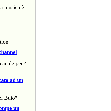
0
La musica è
s
Risposta
tion.
channel
0
canale per 4
cato ad un
Risposta
el Buio”.
rompe un