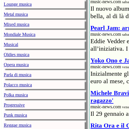
rcond
music-news.com
saba
Lounge musica
Il nuovo album
12.01.2015
Metal musica
bella, al di là 
Mixed musica
Pearl Jam: arr
uzivo
music-news.com
Mondiale Musica
saba
Eddie Vedder 
Musical
all’iniziativa.
Oldies musica
Yoko Ono e Ja
folkkk
Opera musica
music-news.com
vene
09.03.2014
Inizialmente g
Parla di musica
euro al mese, c
Polacco musica
Michele Bravi 
Dobar radio 1 d
Polka musica
ragazzo'
Progressive
music-news.com
vene
Il 29 gennaio a
Punk musica
Rita Ora e il
Reggae musica