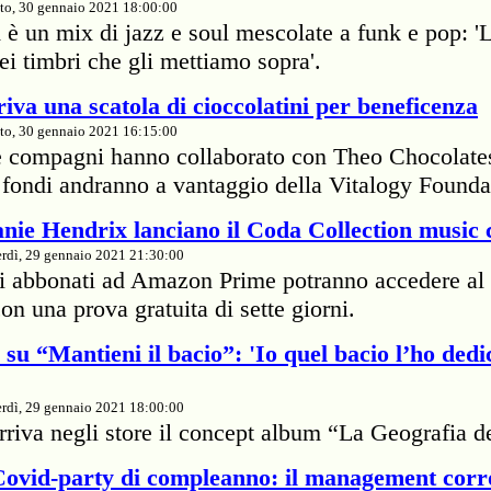
or
to, 30 gennaio 2021 18:00:00
 è un mix di jazz e soul mescolate a funk e pop: '
 (07:36)
dei timbri che gli mettiamo sopra'.
iva una scatola di cioccolatini per beneficenza
to, 30 gennaio 2021 16:15:00
e compagni hanno collaborato con Theo Chocolate
 I fondi andranno a vantaggio della Vitalogy Founda
nie Hendrix lanciano il Coda Collection music 
kk
rdì, 29 gennaio 2021 21:30:00
 (02:26)
li abbonati ad Amazon Prime potranno accedere al 
on una prova gratuita di sette giorni.
su “Mantieni il bacio”: 'Io quel bacio l’ho dedi
an radi 3 ne radi extra
rdì, 29 gennaio 2021 18:00:00
rriva negli store il concept album “La Geografia d
 Covid-party di compleanno: il management cor