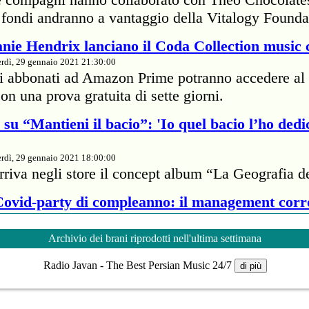
 I fondi andranno a vantaggio della Vitalogy Founda
nie Hendrix lanciano il Coda Collection music 
rdì, 29 gennaio 2021 21:30:00
li abbonati ad Amazon Prime potranno accedere al 
on una prova gratuita di sette giorni.
su “Mantieni il bacio”: 'Io quel bacio l’ho dedi
rdì, 29 gennaio 2021 18:00:00
rriva negli store il concept album “La Geografia d
 Covid-party di compleanno: il management cor
rdì, 29 gennaio 2021 18:00:00
Archivio dei brani riprodotti nell'ultima settimana
te della cantante britannica ha passato 7mila dolla
Radio Javan - The Best Persian Music 24/7
proprietario di un ristorante per infrangere il protoc
di più