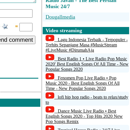
Radio Javan - The Best Persian
Music 24/7
Dougallmedia
Radio Vital
Video streaming
GTFM - 24 hour local radio
end comment
Lagu Indonesia Terbaik - Terpopuler -
Terhits Sepanjang Masa #MusicStream
Fever FM
#LiveMusic #DirumahAja
Best Radio 1 • Live Radio Pop Music
club
2020' Best English Songs Of All Time - New
Popular Songs 2020
Fenomen Pop Live Radio • Pop
Music 2020 - Best English Songs Of All
Time - New Popular Songs 2020
lofi hip hop radio - beats to relax/study
to
Dance Music Live Radio • Best
English Songs 2020 - Top Hits 2020 New
Pop Songs Remix