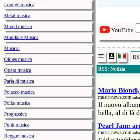
Lounge musica
Metal musica
Mixed musica
YouTube
Mondiale Musica
Musical
RSS
Oldies musica
RSS: Notizia
Opera musica
Parla di musica
Mario Biondi, 
Polacco musica
music-news.com
saba
Polka musica
Il nuovo album
bella, al di là 
Progressive
Pearl Jam: arr
Punk musica
music-news.com
saba
Reggae musica
Eddie Vedder 