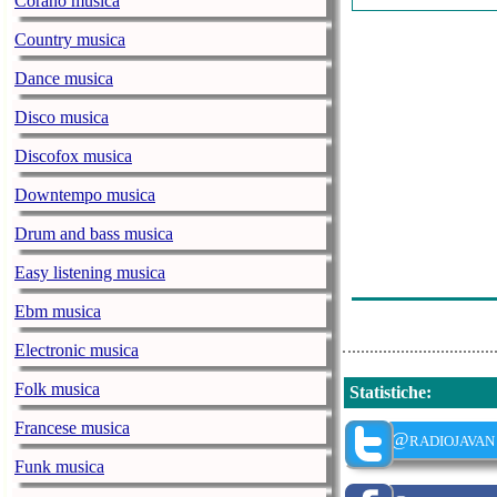
Corano musica
Sohrab Pakzad
Country musica
Benyamin - Bi
Dance musica
Shohreh - Bar
Disco musica
Ehsan Khajeha
Discofox musica
Ehaam - Chesh
Downtempo musica
Behnam Bani -
Drum and bass musica
Sirvan - Khos
Easy listening musica
Kamran & Kam
Ebm musica
Electronic musica
Folk musica
Statistiche
:
Francese musica
@radiojavan
Funk musica