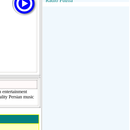
Radio Puglia
Radio Puglia
Radio VivaFm
FANTASTICA
NettunoBolognaUno
n entertainment
ality Persian music