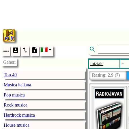
Generi
Iniziale
»
Top 40
Rating:
2.9
(
7
)
Musica italiana
Pop musica
Rock musica
Hardrock musica
House musica