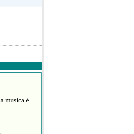
La musica è
s