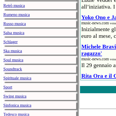
Retrò musica
all’iniziativa.
Rumeno musica
Yoko Ono e Ja
music-news.com
vene
Russo musica
Inizialmente g
Salsa musica
euro al mese, c
Schlager
Michele Bravi 
Ska musica
ragazzo'
music-news.com
vene
Soul musica
Il 29 gennaio a
Soundtrack
Rita Ora e il
Spirituale musica
ristoratore
Sport
music-news.com
vene
Un rappresentan
Swing musica
6mila euro) al 
Sinfonica musica
Covid.
Tedesco musica