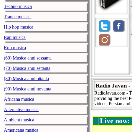
Techno musica
Trance musica
Hip hop musica
Rap musica
Rnb musica
(60) Musica anni sessanta
(70) Musica anni settanta
(80) Musica anni ottanta
Radio Javan - 
(90) Musica anni novanta
RadioJavan.com - Th
providing the best P
Africana musica
videos, Persian and 
Alternative musica
Live now:
Ambient musica
Americana musica