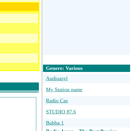
Genere: Various
Audioasyl
My Station name
Radio Cas
STUDIO 87.6
Bubba 1