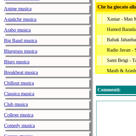
Che ha giocato all
Anime musica
Xaniar - Man M
Asiatiche musica
Hamed Baradar
Arabo musica
Babak Jahanb
Big Band musica
Radio Javan -
Bluegrass musica
Sami Beigi - T
Blues musica
Masih & Arash
Breakbeat musica
Ebi - Shoma
Chillout musica
Commenti:
Farzad Farokh 
Classica musica
Kamran & Hoo
Club musica
Benyamin - Ge
College musica
Sogand - The
Comedy musica
Googoosh - No