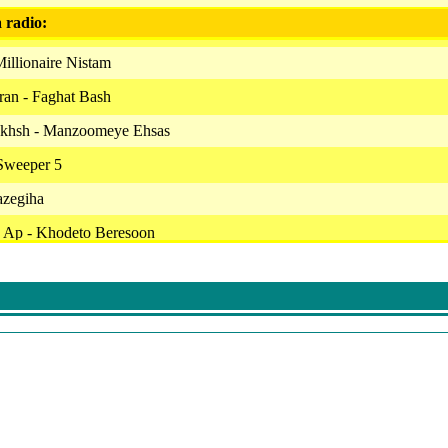
a radio:
illionaire Nistam
an - Faghat Bash
akhsh - Manzoomeye Ehsas
 Sweeper 5
azegiha
 Ap - Khodeto Beresoon
- Divar
man - Oon Ba Man
ryeh Dar Mah (Farzad Soroor Remix)
 Lom
ghteye Payan