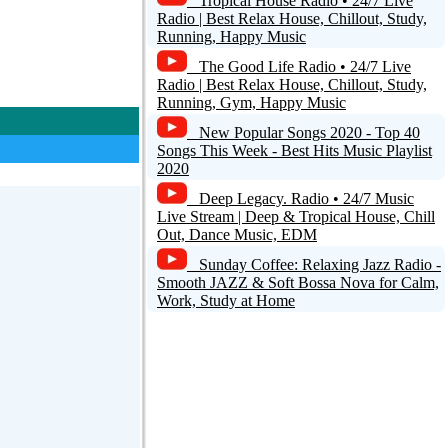
Tropical House Radio • 24/7 Live
Radio | Best Relax House, Chillout, Study,
Running, Happy Music
The Good Life Radio • 24/7 Live
Radio | Best Relax House, Chillout, Study,
Running, Gym, Happy Music
New Popular Songs 2020 - Top 40
Songs This Week - Best Hits Music Playlist
2020
Deep Legacy. Radio • 24/7 Music
Live Stream | Deep & Tropical House, Chill
Out, Dance Music, EDM
Sunday Coffee: Relaxing Jazz Radio -
Smooth JAZZ & Soft Bossa Nova for Calm,
Work, Study at Home