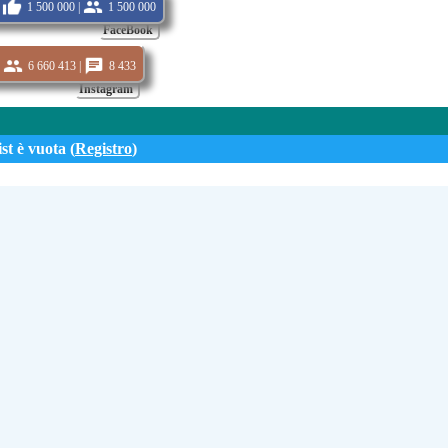
1 500 000 |
1 500 000
FaceBook
6 660 413 |
8 433
Instagram
st è vuota (
Registro
)