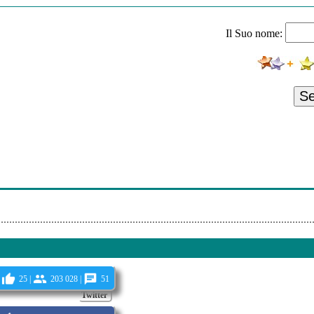
 & Amir Tabari - Aroom Aroom
Il Suo nome:
a Ashegham Kon (Dj Ramin Radio Edit)
oon
miri - Khalaasam Kon
S
manat Arezoost
 Toyi Entekhabam
ravi-Doost-Daram-Zendegiro
yar - Dokhtar
25 |
203 028 |
51
Twitter