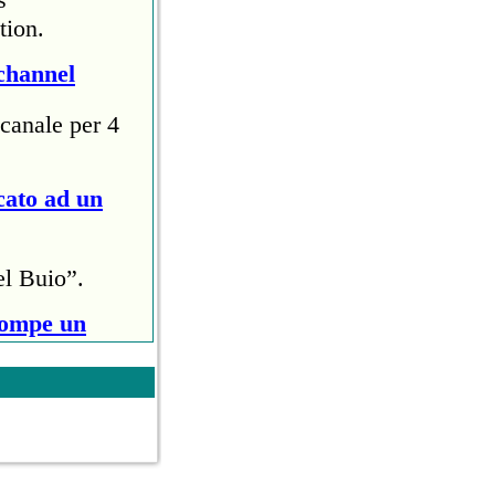
tion.
channel
canale per 4
cato ad un
el Buio”.
rompe un
ri (circa
ollo anti