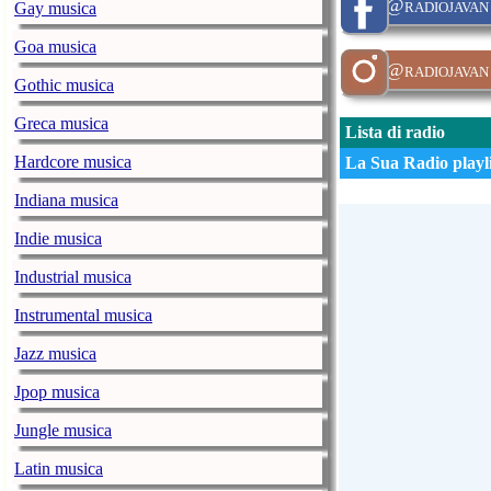
@radiojavan
Gay musica
Goa musica
@radiojavan
Gothic musica
Greca musica
Lista di radio
Hardcore musica
La Sua Radio playli
Indiana musica
Indie musica
Industrial musica
Instrumental musica
Jazz musica
Jpop musica
Jungle musica
Latin musica