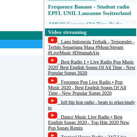
Frequence Banane - Student radio
EPFL UNIL Lausanne Switzerland
AM600 Conyers Old Time Radio
Video streaming
Radio Horyzont
Lagu Indonesia Terbaik - Terpopuler -
Dogglounge Deep House Radio
Terhits Sepanjang Masa #MusicStream
#LiveMusic #DirumahAja
/ReteTre Room1
Best Radio 1 • Live Radio Pop Music
2020' Best English Songs Of All Time - New
p3-mp3-192
Popular Songs 2020
Fenomen Pop Live Radio • Pop
Music 2020 - Best English Songs Of All
Time - New Popular Songs 2020
lofi hip hop radio - beats to relax/study
to
Dance Music Live Radio • Best
English Songs 2020 - Top Hits 2020 New
Pop Songs Remix