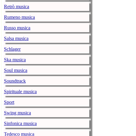
The Weeknd: i
Retrò musica
Show
music-news.com
vene
Rumeno musica
Il 7 febbraio l
Russo musica
James Stadium 
Salsa musica
Robbie William
Schlager
music-news.com
vene
Il cantante ras
Ska musica
Michele Bravi:
Soul musica
music-news.com
giov
Soundtrack
Il 29 gennaio a
Spirituale musica
The Weeknd: a
Sport
music-news.com
giov
Il cantante ca
Swing musica
del Super Bow
Sinfonica musica
Chris Martin 
Tedesco musica