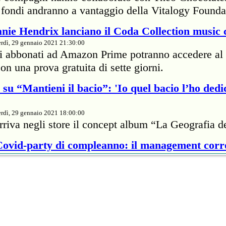
 I fondi andranno a vantaggio della Vitalogy Founda
nie Hendrix lanciano il Coda Collection music 
rdì, 29 gennaio 2021 21:30:00
li abbonati ad Amazon Prime potranno accedere al 
on una prova gratuita di sette giorni.
su “Mantieni il bacio”: 'Io quel bacio l’ho dedi
rdì, 29 gennaio 2021 18:00:00
rriva negli store il concept album “La Geografia d
 Covid-party di compleanno: il management cor
rdì, 29 gennaio 2021 18:00:00
te della cantante britannica ha passato 7mila dolla
proprietario di un ristorante per infrangere il protoc