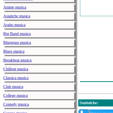
Anime musica
Asiatiche musica
Arabo musica
Big Band musica
Bluegrass musica
Blues musica
Breakbeat musica
Chillout musica
Classica musica
Club musica
College musica
Statistiche
:
Comedy musica