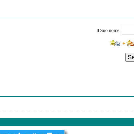
Il Suo nome:
S