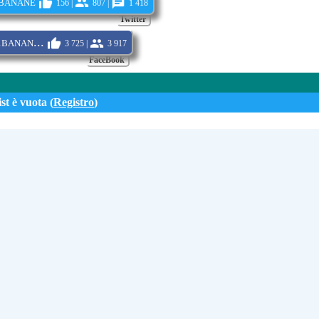
banane
156 |
807 |
1 418
Twitter
banan...
3 725 |
3 917
FaceBook
st è vuota (
Registro
)