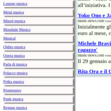
Lounge musica
all’iniziativa.
Metal musica
Yoko Ono e Ja
music-news.com
Mixed musica
vene
Inizialmente g
Mondiale Musica
euro al mese, c
Musical
Michele Bravi 
Oldies musica
ragazzo'
music-news.com
Opera musica
vene
Il 29 gennaio a
Parla di musica
Rita Ora e il
Polacco musica
ristoratore
Polka musica
music-news.com
vene
Un rappresentan
Progressive
6mila euro) al 
Punk musica
Covid.
Reggae musica