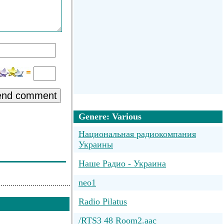
end comment
Genere: Various
Национальная радиокомпания
Украины
Наше Радио - Украина
neo1
Radio Pilatus
/RTS3 48 Room2.aac