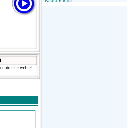
Radio Puglia
Radio Puglia
Radio VivaFm
FANTASTICA
NettunoBolognaUno
d
notre site web et