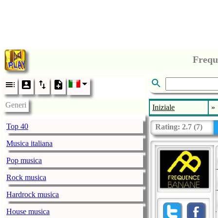
Frequ
Generi
Iniziale
»
Top 40
Rating:
2.7
(
7
)
Musica italiana
Pop musica
Rock musica
Hardrock musica
House musica