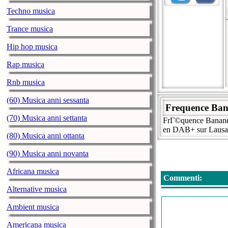
Techno musica
Trance musica
Hip hop musica
Rap musica
Rnb musica
(60) Musica anni sessanta
Frequence Ban
(70) Musica anni settanta
FrГ©quence Banane, 
en DAB+ sur Lausa
(80) Musica anni ottanta
(90) Musica anni novanta
Africana musica
Commenti:
Alternative musica
Ambient musica
Americana musica