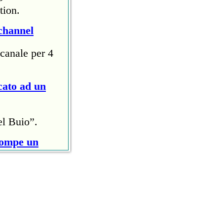
tion.
channel
canale per 4
cato ad un
el Buio”.
rompe un
ri (circa
ollo anti