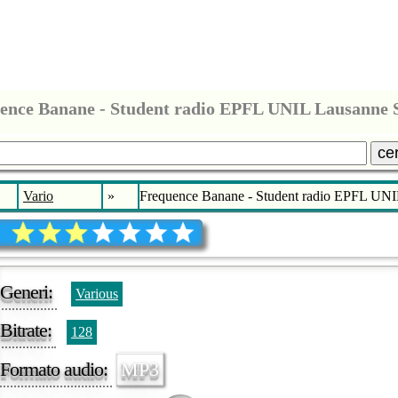
ence Banane - Student radio EPFL UNIL Lausanne 
ce
Vario
»
Frequence Banane - Student radio EPFL UNI
Generi:
Various
Bitrate:
128
Formato audio:
MP3