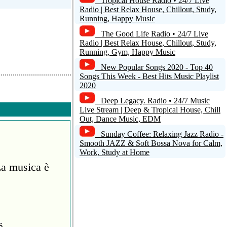
Tropical House Radio • 24/7 Live
Radio | Best Relax House, Chillout, Study,
Running, Happy Music
The Good Life Radio • 24/7 Live
Radio | Best Relax House, Chillout, Study,
Running, Gym, Happy Music
New Popular Songs 2020 - Top 40
Songs This Week - Best Hits Music Playlist
2020
Deep Legacy. Radio • 24/7 Music
Live Stream | Deep & Tropical House, Chill
Out, Dance Music, EDM
Sunday Coffee: Relaxing Jazz Radio -
Smooth JAZZ & Soft Bossa Nova for Calm,
Work, Study at Home
La musica è
s