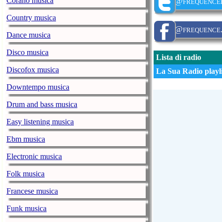
Corano musica
@frequence
Country musica
@frequence.
Dance musica
Disco musica
Lista di radio
Discofox musica
La Sua Radio playli
Downtempo musica
Drum and bass musica
Easy listening musica
Ebm musica
Electronic musica
Folk musica
Francese musica
Funk musica