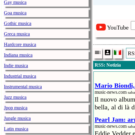
Gay musica
Goa musica
Gothic musica
YouTube
Greca musica
Hardcore musica
RSS
Indiana musica
RSS: Notizia
Indie musica
Industrial musica
Mario Biondi, 
Instrumental musica
music-news.com
saba
Jazz musica
Il nuovo album
bella, al di là 
Jpop musica
Jungle musica
Pearl Jam: arr
music-news.com
saba
Latin musica
Eddie Vedder 