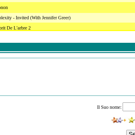
onon
plexity - Invited (With Jennifer Greer)
rit De L'arbre 2
 - Romantic Piano
ealing Binaural Beats
an Composer - Airy Day In Colombo
Stance Gives You Balance
estra - Bruwynn
- To Care
Il Suo nome:
 Past Memories
ealing Binaural Beats
S