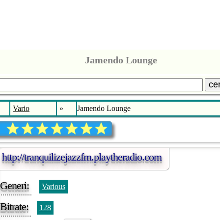
Jamendo Lounge
ce
Vario
»
Jamendo Lounge
http://tranquilizejazzfm.playtheradio.com
Generi:
Various
Bitrate:
128