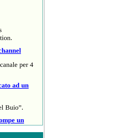
s
tion.
channel
canale per 4
cato ad un
el Buio”.
rompe un