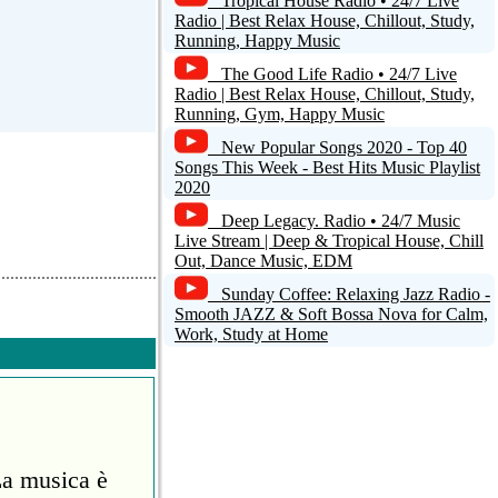
Tropical House Radio • 24/7 Live
Radio | Best Relax House, Chillout, Study,
Running, Happy Music
The Good Life Radio • 24/7 Live
Radio | Best Relax House, Chillout, Study,
Running, Gym, Happy Music
New Popular Songs 2020 - Top 40
Songs This Week - Best Hits Music Playlist
2020
Deep Legacy. Radio • 24/7 Music
Live Stream | Deep & Tropical House, Chill
Out, Dance Music, EDM
Sunday Coffee: Relaxing Jazz Radio -
Smooth JAZZ & Soft Bossa Nova for Calm,
Work, Study at Home
La musica è