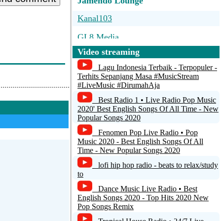
Jamendo Lounge
Kanal103
GL8 Media
Video streaming
Eldoradio
Lagu Indonesia Terbaik - Terpopuler -
Eldoradio Alternative
Terhits Sepanjang Masa #MusicStream
#LiveMusic #DirumahAja
Eldoradio Chill Channel
Best Radio 1 • Live Radio Pop Music
2020' Best English Songs Of All Time - New
Popular Songs 2020
Fenomen Pop Live Radio • Pop
Music 2020 - Best English Songs Of All
Time - New Popular Songs 2020
lofi hip hop radio - beats to relax/study
to
Dance Music Live Radio • Best
English Songs 2020 - Top Hits 2020 New
Pop Songs Remix