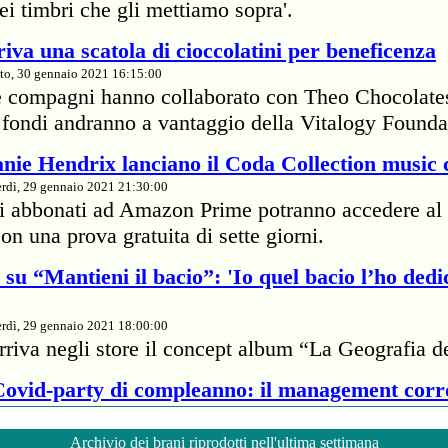
dei timbri che gli mettiamo sopra'.
iva una scatola di cioccolatini per beneficenza
to, 30 gennaio 2021 16:15:00
e compagni hanno collaborato con Theo Chocolate
 I fondi andranno a vantaggio della Vitalogy Founda
nie Hendrix lanciano il Coda Collection music 
rdì, 29 gennaio 2021 21:30:00
li abbonati ad Amazon Prime potranno accedere al 
on una prova gratuita di sette giorni.
su “Mantieni il bacio”: 'Io quel bacio l’ho dedi
rdì, 29 gennaio 2021 18:00:00
rriva negli store il concept album “La Geografia d
 Covid-party di compleanno: il management cor
rdì, 29 gennaio 2021 18:00:00
Archivio dei brani riprodotti nell'ultima settimana