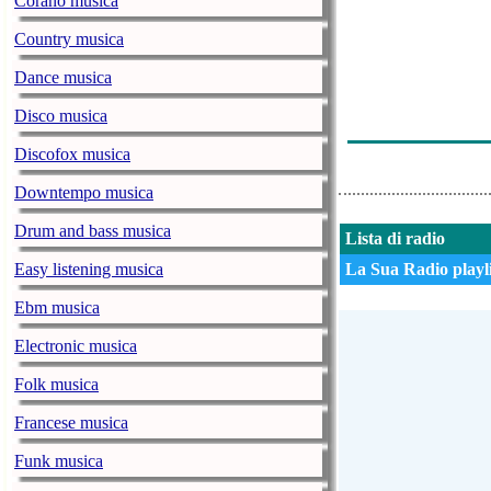
Corano musica
The Carl Andr
Country musica
The Mind Orch
Dance musica
Mit-Rich - Cal
Disco musica
Sound Creator
Discofox musica
Downtempo musica
Drum and bass musica
Lista di radio
Easy listening musica
La Sua Radio playli
Ebm musica
Electronic musica
Folk musica
Francese musica
Funk musica