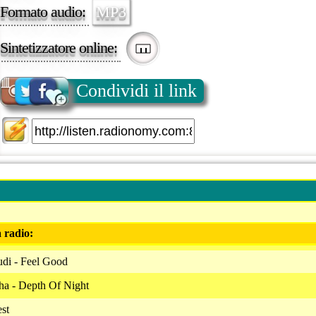
Formato audio:
MP3
Sintetizzatore online:
Condividi il link
a radio:
di - Feel Good
ha - Depth Of Night
st