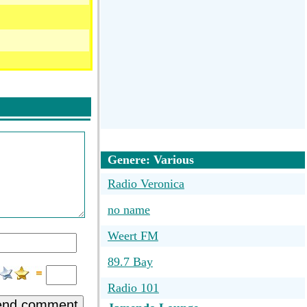
Genere: Various
Radio Veronica
no name
Weert FM
89.7 Bay
Radio 101
end comment