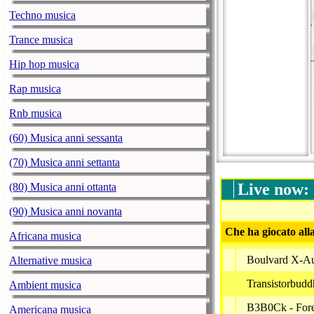
Techno musica
Trance musica
Hip hop musica
Rap musica
Rnb musica
(60) Musica anni sessanta
(70) Musica anni settanta
Live now:
(80) Musica anni ottanta
(90) Musica anni novanta
Che ha giocato all
Africana musica
Boulvard X-Au
Alternative musica
Transistorbudd
Ambient musica
B3B0Ck - Fore
Americana musica