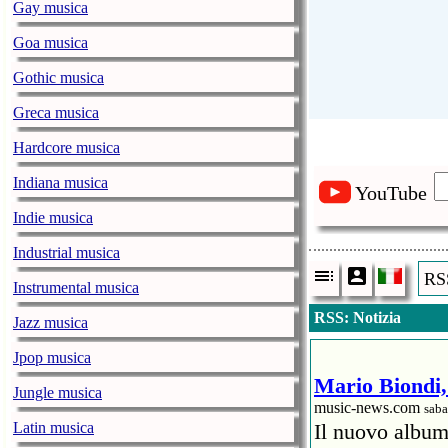
Gay musica
Goa musica
Gothic musica
Greca musica
Hardcore musica
Indiana musica
YouTube
Indie musica
Industrial musica
RSS
Instrumental musica
RSS: Notizia
Jazz musica
Jpop musica
Mario Biondi, 
Jungle musica
music-news.com
saba
Latin musica
Il nuovo album