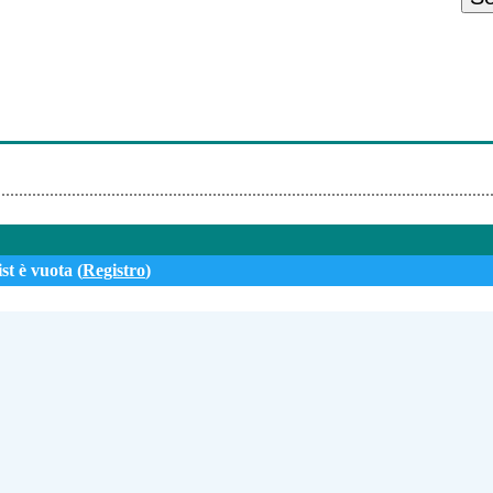
es - Everywhere You Turn
estra - Bruwynn
m Lo Fi
 - Space Ambient
st è vuota (
Registro
)