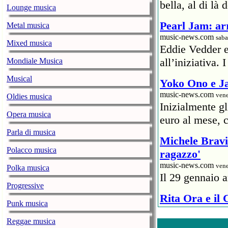
bella, al di là 
Lounge musica
Pearl Jam: arr
Metal musica
music-news.com
saba
Mixed musica
Eddie Vedder 
all’iniziativa.
Mondiale Musica
Musical
Yoko Ono e Ja
music-news.com
vene
Oldies musica
Inizialmente g
Opera musica
euro al mese, c
Parla di musica
Michele Bravi 
Polacco musica
ragazzo'
music-news.com
vene
Polka musica
Il 29 gennaio a
Progressive
Rita Ora e il
Punk musica
ristoratore
Reggae musica
music-news.com
vene