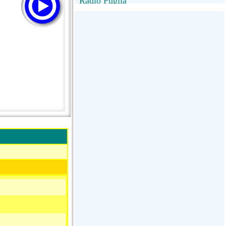
Radio Puglia
Radio Puglia
Radio VivaFm
FANTASTICA
NettunoBolognaUno