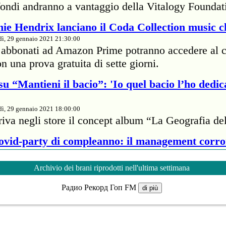
I fondi andranno a vantaggio della Vitalogy Foundat
ie Hendrix lanciano il Coda Collection music c
dì, 29 gennaio 2021 21:30:00
i abbonati ad Amazon Prime potranno accedere al c
n una prova gratuita di sette giorni.
u “Mantieni il bacio”: 'Io quel bacio l’ho dedic
dì, 29 gennaio 2021 18:00:00
riva negli store il concept album “La Geografia de
Covid-party di compleanno: il management corr
dì, 29 gennaio 2021 18:00:00
Archivio dei brani riprodotti nell'ultima settimana
e della cantante britannica ha passato 7mila dollar
Радио Рекорд Гоп FM
oprietario di un ristorante per infrangere il protoco
di più
veste 5 milioni e 800mila euro per il Super Bo