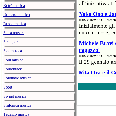
all’iniziativa. 
Retrò musica
Yoko Ono e Jan
Rumeno musica
music-news.com
vener
Russo musica
Inizialmente gl
euro al mese, co
Salsa musica
Schlager
Michele Bravi s
ragazzo'
Ska musica
music-news.com
vener
Soul musica
Il 29 gennaio ar
Soundtrack
Rita Ora e il 
Spirituale musica
ristoratore
music-news.com
vener
Sport
Un rappresentant
Swing musica
6mila euro) al pr
Covid.
Sinfonica musica
The Weeknd: in
Tedesco musica