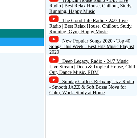
Tropical House Radio • 24/7 Live
Radio | Best Relax House, Chillout, Study,
Running, Happy Music
The Good Life Radio • 24/7 Live
Radio | Best Relax House, Chillout, Study,
Running, Gym, Happy Music
New Popular Songs 2020 - Top 40
Songs This Week - Best Hits Music Playlist
2020
Deep Legacy. Radio • 24/7 Music
Live Stream | Deep & Tropical House, Chill
Out, Dance Music, EDM
Sunday Coffee: Relaxing Jazz Radio
- Smooth JAZZ & Soft Bossa Nova for
Calm, Work, Study at Home