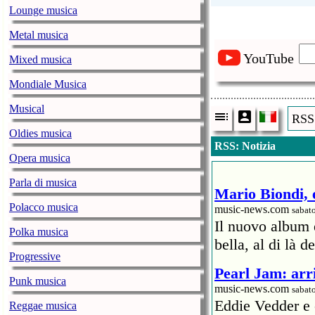
Lounge musica
Metal musica
YouTube
Mixed musica
Mondiale Musica
Musical
RSS:
Oldies musica
RSS: Notizia
Opera musica
Parla di musica
Mario Biondi, 
Polacco musica
music-news.com
sabat
Il nuovo album 
Polka musica
bella, al di là d
Progressive
Pearl Jam: arri
Punk musica
music-news.com
sabat
Eddie Vedder e
Reggae musica