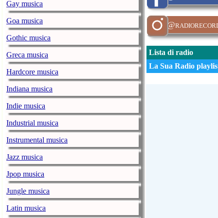
Gay musica
Goa musica
@radiorecor
Gothic musica
Lista di radio
Greca musica
La Sua Radio playlist
Hardcore musica
Indiana musica
Indie musica
Industrial musica
Instrumental musica
Jazz musica
Jpop musica
Jungle musica
Latin musica