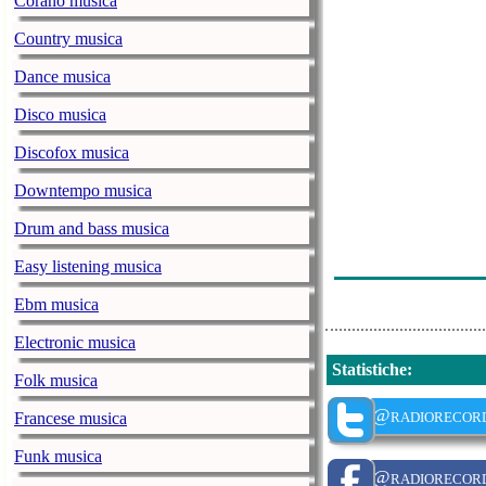
Corano musica
Алексей Стёпи
Country musica
Александр Роз
Dance musica
Яна Голуб - О
Disco musica
Dj Slon/ангел
Discofox musica
Надежда Кадыш
Downtempo musica
Dress Code - П
Drum and bass musica
Руки Вверх - 
Easy listening musica
Вася Обломов 
Ebm musica
Electronic musica
Statistiche
:
Folk musica
@radiorecor
Francese musica
Funk musica
@radiorecor