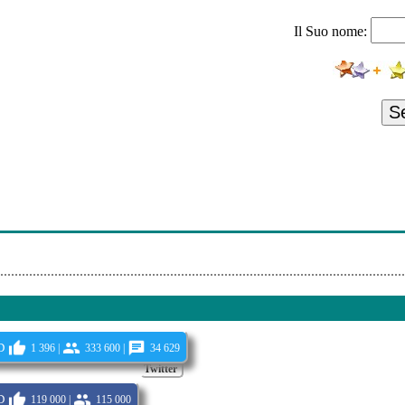
н - Ты Не Балуй!
Il Suo nome:
енбаум - Гоп-Стоп
динокий Голубь!
-А - Джимми Джимми
S
ева/золотое Кольцо - Ворожи Не Ворожи
ерсона Vip
Стоят Подружки
- Магадан
d
1 396 |
333 600 |
34 629
Twitter
d
119 000 |
115 000