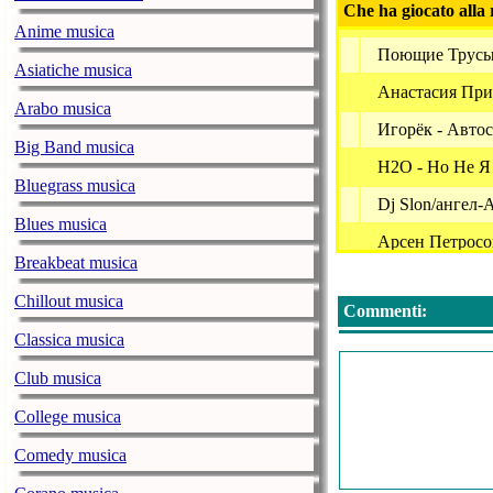
Che ha giocato alla 
Anime musica
Поющие Трусы
Asiatiche musica
Анастасия При
Arabo musica
Игорёк - Авто
Big Band musica
H2O - Но Не Я
Bluegrass musica
Dj Slon/ангел
Blues musica
Арсен Петросо
Breakbeat musica
Expert/jenny -
Chillout musica
Commenti:
Дискотека Ава
Classica musica
Дмитрий Васи
Club musica
Любэ - Давай З
College musica
Горячие Голов
Comedy musica
Арвид - Эту Но