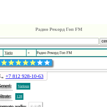
Радио Рекорд Гоп FM
ce
Vario
»
Радио Рекорд Гоп FM
+7 812 928-10-63
eneri:
Various
itrate:
128
ormato audio:
AAC