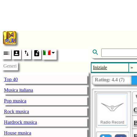
Generi
Iniziale
»
Top 40
Rating:
4.4
(
7
)
Musica italiana
Pop musica
G
Rock musica
B
Hardrock musica
House musica
F