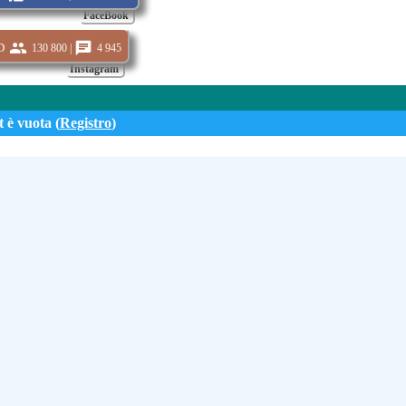
FaceBook
d
130 800 |
4 945
Instagram
 è vuota (
Registro
)