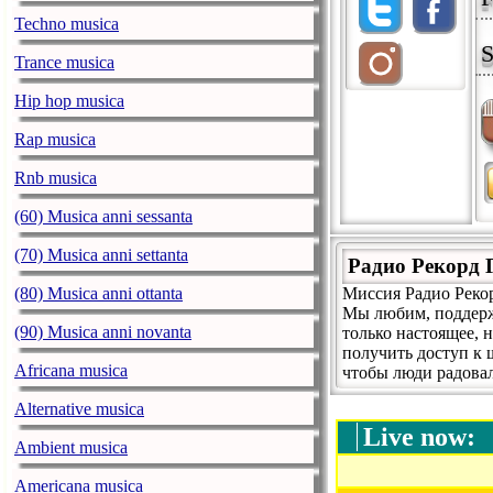
Techno musica
S
Trance musica
Hip hop musica
Rap musica
Rnb musica
(60) Musica anni sessanta
(70) Musica anni settanta
Радио Рекорд 
(80) Musica anni ottanta
Миссия Радио Реко
Мы любим, поддержи
(90) Musica anni novanta
только настоящее,
получить доступ к 
Africana musica
чтобы люди радовал
Alternative musica
Live now:
Ambient musica
Americana musica