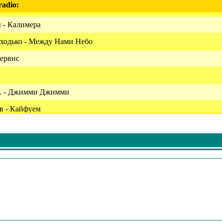
radio:
 - Калимера
ходько - Между Нами Небо
сервис
-А - Джимми Джимми
в - Кайфуем
 Мечта Матроса
рия - Небо
левский - Одинокий Мужичок
а
ы - Выходи За Меня Замуж
чь С Тобой Проведу, Как В Сказке