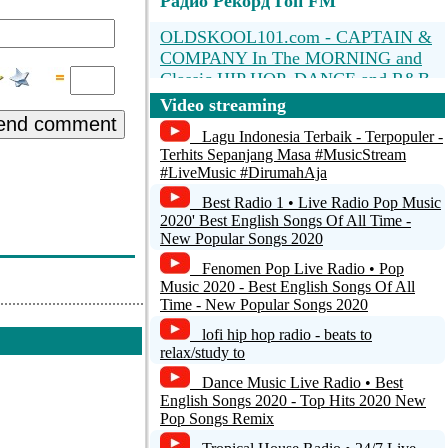
Радио Рекорд Гоп FM
OLDSKOOL101.com - CAPTAIN &
COMPANY In The MORNING and
Classic HIP HOP, DANCE and R&B
All Day Long
Video streaming
end comment
b2-radiogold
Lagu Indonesia Terbaik - Terpopuler -
Terhits Sepanjang Masa #MusicStream
#LiveMusic #DirumahAja
HITRADIO OE3
Best Radio 1 • Live Radio Pop Music
OE1
2020' Best English Songs Of All Time -
New Popular Songs 2020
OE1
Fenomen Pop Live Radio • Pop
Music 2020 - Best English Songs Of All
Time - New Popular Songs 2020
lofi hip hop radio - beats to
relax/study to
Dance Music Live Radio • Best
English Songs 2020 - Top Hits 2020 New
Pop Songs Remix