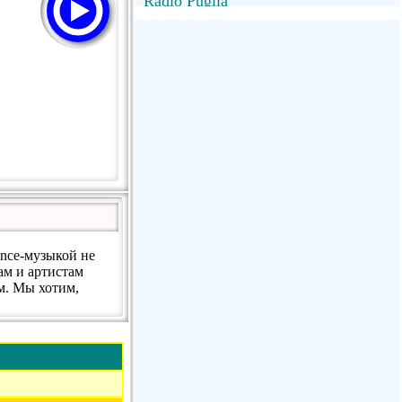
Radio Puglia
Radio Puglia
Radio VivaFm
FANTASTICA
NettunoBolognaUno
nce-музыкой не
ам и артистам
м. Мы хотим,