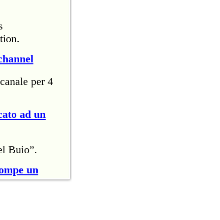
s
tion.
channel
canale per 4
cato ad un
el Buio”.
rompe un
ri (circa
ollo anti