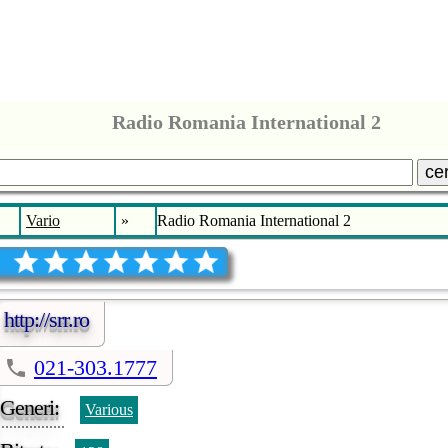
Radio Romania International 2
ce
Vario
»
Radio Romania International 2
http://srr.ro
021-303.1777
Generi:
Various