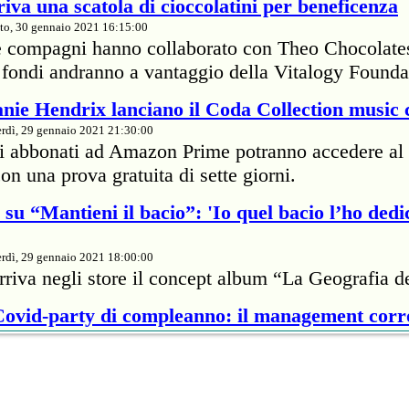
iva una scatola di cioccolatini per beneficenza
to, 30 gennaio 2021 16:15:00
e compagni hanno collaborato con Theo Chocolate
 I fondi andranno a vantaggio della Vitalogy Founda
nie Hendrix lanciano il Coda Collection music 
rdì, 29 gennaio 2021 21:30:00
li abbonati ad Amazon Prime potranno accedere al 
on una prova gratuita di sette giorni.
su “Mantieni il bacio”: 'Io quel bacio l’ho dedi
rdì, 29 gennaio 2021 18:00:00
rriva negli store il concept album “La Geografia d
 Covid-party di compleanno: il management cor
rdì, 29 gennaio 2021 18:00:00
te della cantante britannica ha passato 7mila dolla
proprietario di un ristorante per infrangere il protoc