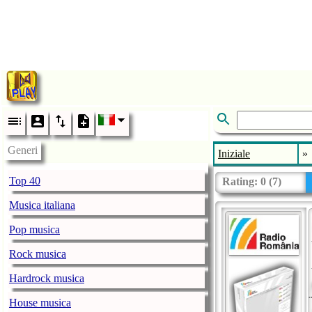
Generi
Iniziale
»
Top 40
Rating:
0
(
7
)
Musica italiana
Pop musica
Rock musica
Hardrock musica
House musica