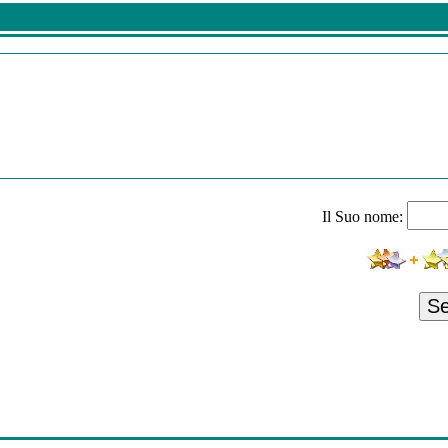
Il Suo nome:
S