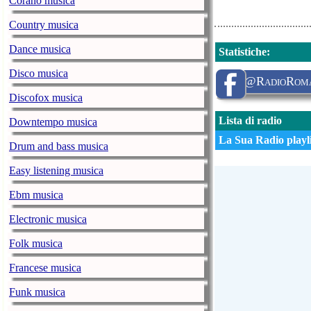
Corano musica
Country musica
Dance musica
Statistiche
:
Disco musica
@RadioRoma
Discofox musica
Lista di radio
Downtempo musica
La Sua Radio playli
Drum and bass musica
Easy listening musica
Ebm musica
Electronic musica
Folk musica
Francese musica
Funk musica