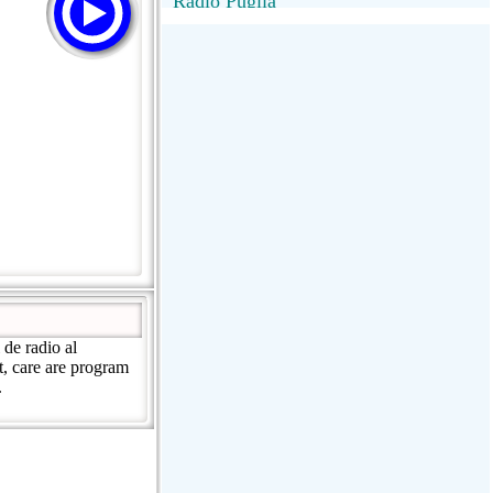
Radio Puglia
Radio Puglia
Radio VivaFm
FANTASTICA
NettunoBolognaUno
de radio al
ct, care are program
.