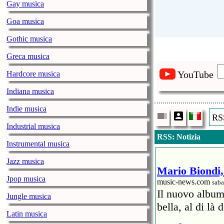
Gay musica
Goa musica
Gothic musica
Greca musica
YouTube
Hardcore musica
Indiana musica
Indie musica
RSS
Industrial musica
RSS: Notizia
Instrumental musica
Jazz musica
Mario Biondi, 
Jpop musica
music-news.com
saba
Il nuovo album
Jungle musica
bella, al di là 
Latin musica