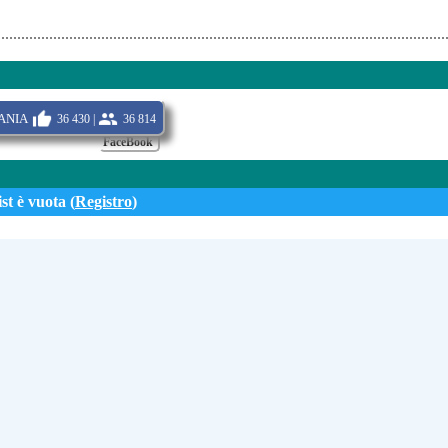
nia
36 430 |
36 814
FaceBook
st è vuota (
Registro
)