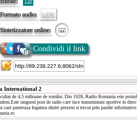
Bitrate:
128
Formato audio:
MP3
Sintetizzatore online:
Condividi il link
 International 2
ultat de 4,5 milioane de români. Din 1928, Radio Romania este postul 
ndeni.Este singurul post de radio care face transmisiuni sportive in dire
si care pastreaza legatura dintre prezent si trecut prin pastile informative
ania.ro