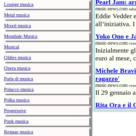
Pearl Jam: arr
Lounge musica
music-news.com
saba
Eddie Vedder 
Metal musica
all’iniziativa.
Mixed musica
Yoko Ono e Ja
Mondiale Musica
music-news.com
vene
Musical
Inizialmente g
euro al mese, c
Oldies musica
Opera musica
Michele Bravi 
ragazzo'
Parla di musica
music-news.com
vene
Polacco musica
Il 29 gennaio a
Polka musica
Rita Ora e il
Progressive
ristoratore
music-news.com
vene
Punk musica
Un rappresentan
Reggae musica
6mila euro) al 