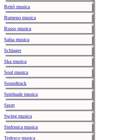
Covid.
Retrò musica
Rumeno musica
The Weeknd: i
Show
Russo musica
music-news.com
vene
Salsa musica
Il 7 febbraio l
James Stadium 
Schlager
Ska musica
Robbie William
music-news.com
vene
Soul musica
Il cantante ras
Soundtrack
Michele Bravi:
Spirituale musica
music-news.com
giov
Il 29 gennaio a
Sport
Swing musica
The Weeknd: a
music-news.com
giov
Sinfonica musica
Il cantante ca
Tedesco musica
del Super Bow