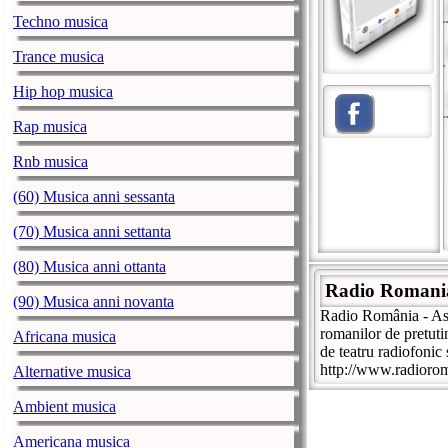
Techno musica
Trance musica
Hip hop musica
Rap musica
Rnb musica
(60) Musica anni sessanta
(70) Musica anni settanta
(80) Musica anni ottanta
Radio Romania
(90) Musica anni novanta
Radio România - Asc
romanilor de pretuti
Africana musica
de teatru radiofonic 
http://www.radiorom
Alternative musica
Ambient musica
Americana musica