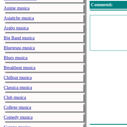
Commenti:
Anime musica
Asiatiche musica
Arabo musica
Big Band musica
Bluegrass musica
Blues musica
Breakbeat musica
Chillout musica
Classica musica
Club musica
College musica
Comedy musica