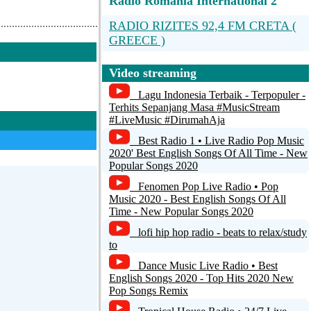
Radio Romania International 2
RADIO RIZITES 92,4 FM CRETA (
GREECE )
LCR FM 103.6fm
Video streaming
RADIO GUAIBA
Lagu Indonesia Terbaik - Terpopuler -
Terhits Sepanjang Masa #MusicStream
wunschradio.fm 80er
#LiveMusic #DirumahAja
Best Radio 1 • Live Radio Pop Music
No Name
2020' Best English Songs Of All Time - New
Popular Songs 2020
Fenomen Pop Live Radio • Pop
Music 2020 - Best English Songs Of All
Time - New Popular Songs 2020
lofi hip hop radio - beats to relax/study
to
Dance Music Live Radio • Best
English Songs 2020 - Top Hits 2020 New
Pop Songs Remix