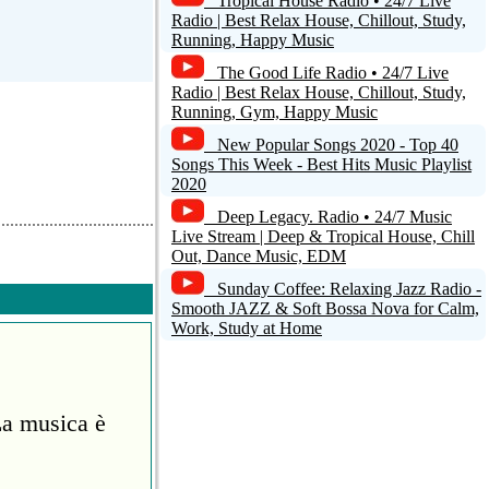
Tropical House Radio • 24/7 Live
Radio | Best Relax House, Chillout, Study,
Running, Happy Music
The Good Life Radio • 24/7 Live
Radio | Best Relax House, Chillout, Study,
Running, Gym, Happy Music
New Popular Songs 2020 - Top 40
Songs This Week - Best Hits Music Playlist
2020
Deep Legacy. Radio • 24/7 Music
Live Stream | Deep & Tropical House, Chill
Out, Dance Music, EDM
Sunday Coffee: Relaxing Jazz Radio -
Smooth JAZZ & Soft Bossa Nova for Calm,
Work, Study at Home
La musica è