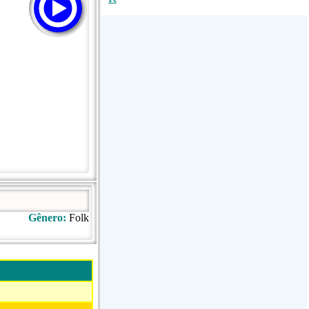
TSF Direto
Rádio Regional Portugal
R80
Gênero:
Folk