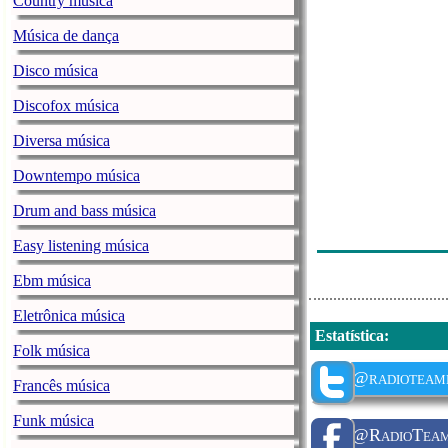
Country música
Harjan - In He
Música de dança
Stereoact Feat.
Disco música
Willem Barth -
Discofox música
Mieke - Mijn B
Diversa música
De Vrijbuiters
Claudia Jung 
Downtempo música
De Music Boys
Drum and bass música
John Spencer -
Easy listening música
Ebm música
Eletrônica música
Estatística
:
Folk música
@radioteam
Francês música
Funk música
@RadioTea