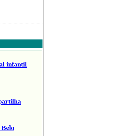
l infantil
artilha
 Belo