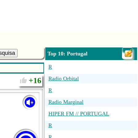
squisa
Top 10: Portugal
R
Radio Orbital
16
R
Radio Marginal
HIPER FM // PORTUGAL
R
R