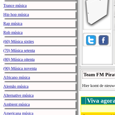
Trance música
Hip hop música
Rap música
Rnb música
(60) Música sixties
(70) Música setenta
(80) Música oitenta
(90) Música noventa
Team FM Pirat
Africano música
Hier komt de nieuwe
Alemão música
Alternative música
Viva agor
Ambient música
Americana música