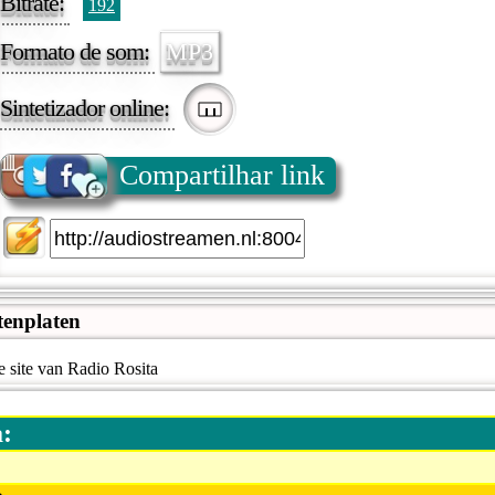
Bitrate:
192
Formato de som:
MP3
Sintetizador online:
Compartilhar link
enplaten
 site van Radio Rosita
a: