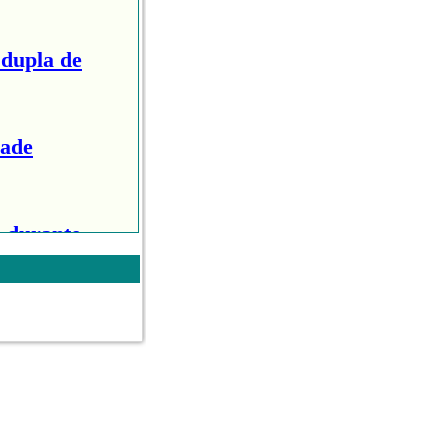
 dupla de
Jade
 durante
ows do