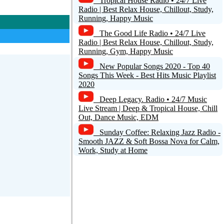
Tropical House Radio • 24/7 Live
Radio | Best Relax House, Chillout, Study,
Running, Happy Music
The Good Life Radio • 24/7 Live
Radio | Best Relax House, Chillout, Study,
Running, Gym, Happy Music
New Popular Songs 2020 - Top 40
Songs This Week - Best Hits Music Playlist
2020
Deep Legacy. Radio • 24/7 Music
Live Stream | Deep & Tropical House, Chill
Out, Dance Music, EDM
Sunday Coffee: Relaxing Jazz Radio -
Smooth JAZZ & Soft Bossa Nova for Calm,
Work, Study at Home