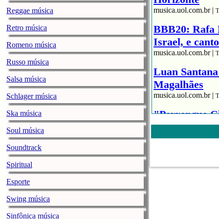
musica.uol.com.br |
Reggae música
T
BBB20: Rafa K
Retro música
Israel, e cant
Romeno música
musica.uol.com.br |
T
Russo música
Luan Santana 
Salsa música
Magalhães
musica.uol.com.br |
Schlager música
T
"Perrengue Ch
Ska música
show de Gust
Soul música
musica.uol.com.br |
T
Soundtrack
Notas roqueir
Spiritual
musica.uol.com.br |
T
Esporte
Simone, dupla
Carnaval
Swing música
musica.uol.com.br |
T
Sinfônica música