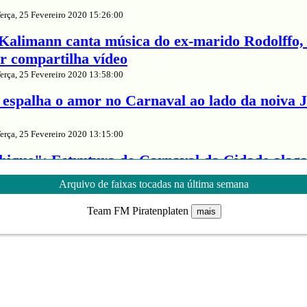
erça, 25 Fevereiro 2020 15:26:00
alimann canta música do ex-marido Rodolffo,
or compartilha vídeo
erça, 25 Fevereiro 2020 13:58:00
espalha o amor no Carnaval ao lado da noiva 
erça, 25 Fevereiro 2020 13:15:00
ique": Estrutura do Carnaval da Cidade alaga
tavo Lima
Arquivo de faixas tocadas na última semana
erça, 25 Fevereiro 2020 12:04:00
Team FM Piratenplaten
mais
as: Leandro Caçoilo, HellgardeN, Mercic...
erça, 25 Fevereiro 2020 11:58:00
 de Simaria, fica sem voz após maratona de sh
erça, 25 Fevereiro 2020 11:26:00