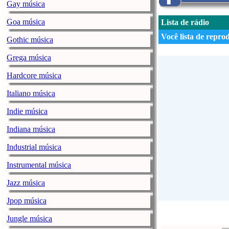
Gay música
Goa música
Lista de rádio
Você lista de repro
Gothic música
Grega música
Hardcore música
Italiano música
Indie música
Indiana música
Industrial música
Instrumental música
Jazz música
Jpop música
Jungle música