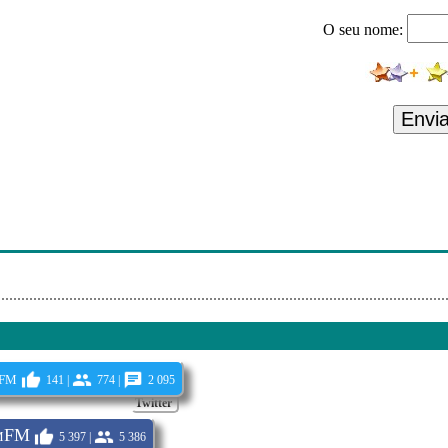
t Hart Van Arizona
O seu nome:
 Kerstin Ott - Die Immer Lacht
 Nee Ga Jij Maar Naar Die Ander
este Vriendin
Envi
 - Twee Sporen In Het Zand
- Chinatown
 - Het Bloemenmeisje
 Liefde Doet Pijn Zonder Jou
fm
141 |
774 |
2 095
Twitter
mFM
5 397 |
5 386