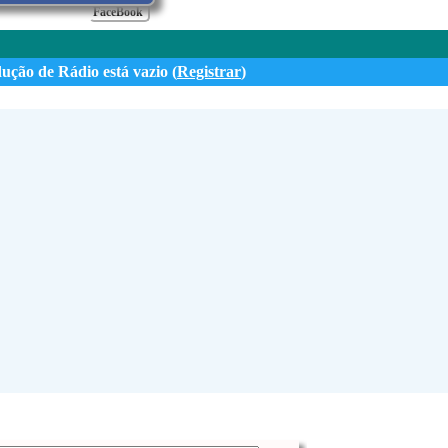
FaceBook
dução de Rádio está vazio (
Registrar
)