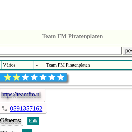
Team FM Piratenplaten
pe
Vários
»
Team FM Piratenplaten
https://teamfm.nl
0591357162
Gêneros:
Folk