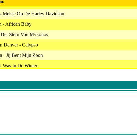
io:
- Meisje Op De Harley Davidson
n - African Baby
- Der Stern Von Mykonos
hn Denver - Calypso
n - Jij Bent Mijn Zoon
 Was In De Winter
 - Ik Leef
ttan
iekmiddag
Kiddin Me
Angelien
a