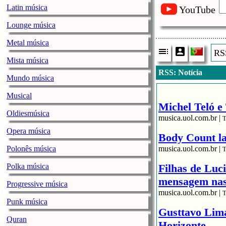
Latin música
YouTube
Lounge música
Metal música
RSS
Mista música
RSS: Notícia
Mundo música
Musical
Michel Teló e 
Oldiesmúsica
musica.uol.com.br |
T
Opera música
Body Count la
Polonês música
musica.uol.com.br |
T
Polka música
Filhas de Luc
mensagem nas 
Progressive música
musica.uol.com.br |
T
Punk música
Gusttavo Lim
Quran
Horizonte