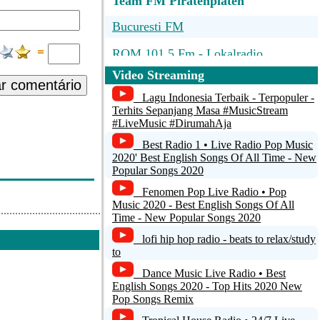
Team FM Piratenplaten
Bucuresti FM
ROM 101.5 Fm - Lokalradio
Miedernach
Video Streaming
ar comentário
wunschradio.fm Top100
Lagu Indonesia Terbaik - Terpopuler -
Terhits Sepanjang Masa #MusicStream
NIGHTBEATS DELUXE
#LiveMusic #DirumahAja
Best Radio 1 • Live Radio Pop Music
Radio Paradise (128k aac)
2020' Best English Songs Of All Time - New
Popular Songs 2020
Fenomen Pop Live Radio • Pop
Music 2020 - Best English Songs Of All
Time - New Popular Songs 2020
lofi hip hop radio - beats to relax/study
to
Dance Music Live Radio • Best
English Songs 2020 - Top Hits 2020 New
Pop Songs Remix