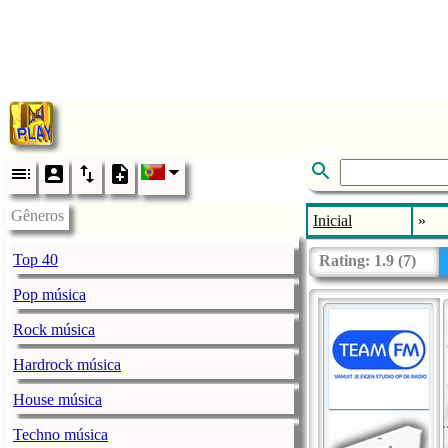
Gêneros
Inicial
»
Top 40
Rating:
1.9
(
7
)
Pop música
Rock música
Hardrock música
House música
Techno música