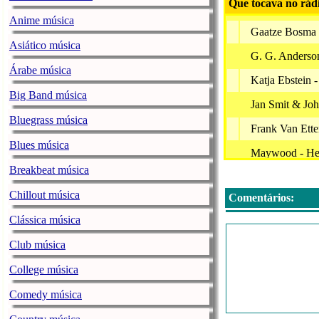
Que tocava no rád
Anime música
Gaatze Bosma 
Asiático música
G. G. Anderso
Árabe música
Katja Ebstein 
Big Band música
Jan Smit & Jo
Bluegrass música
Frank Van Ette
Blues música
Maywood - Het
Breakbeat música
Hommy & Emmy
Chillout música
Comentários:
G'race - Manha
Clássica música
Nu Live: Muz
Club música
Anouk - R U 
College música
Arne Jansen - 
Comedy música
Heintje - Mam