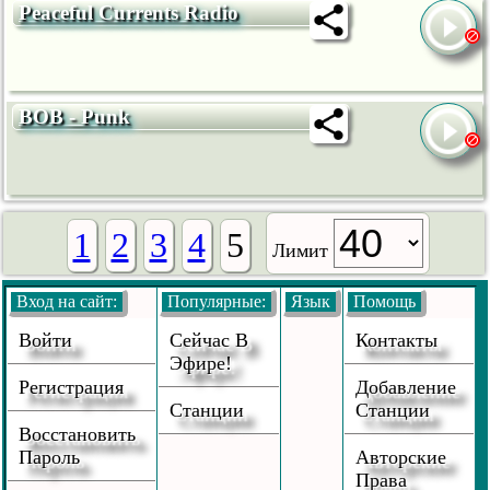
Peaceful Currents Radio
BOB - Punk
1
2
3
4
5
Лимит
Вход на сайт:
Популярные:
Язык
Помощь
Войти
Сейчас В
Контакты
Эфире!
Регистрация
Добавление
Станции
Станции
Восстановить
Пароль
Авторские
Права