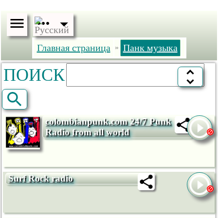
Главная страница
Панк музыка
»
ПОИСК
colombianpunk.com 24/7 Punk
Radio from all world
Surf Rock radio