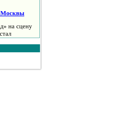
я Москвы
д» на сцену
стал
е 10
анцев
ский певец
 что в
удкова