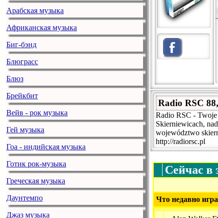
Арабская музыка
Африканская музыка
Биг-бэнд
Блюграсс
Блюз
Брейкбит
Radio RSC 88
Вейв - рок музыка
Radio RSC - Twoje 
Skierniewicach, nad
Гей музыка
województwo skiern
http://radiorsc.pl
Гоа - индийская музыка
Готик рок-музыка
Сейчас в 
Греческая музыка
Даунтемпо
Что недавно игра
Джаз музыка