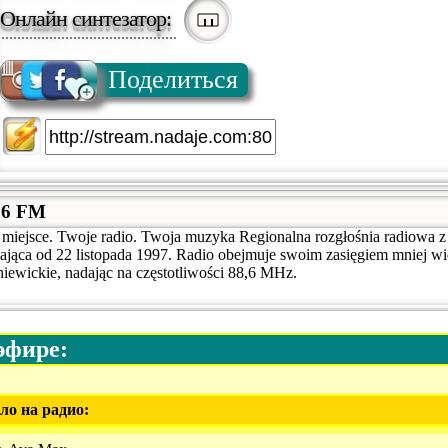
Онлайн синтезатор:
Поделиться
,6 FM
miejsce. Twoje radio. Twoja muzyka Regionalna rozgłośnia radiowa z
ająca od 22 listopada 1997. Radio obejmuje swoim zasięgiem mniej w
iewickie, nadając na częstotliwości 88,6 MHz.
эфире:
ло на радио: