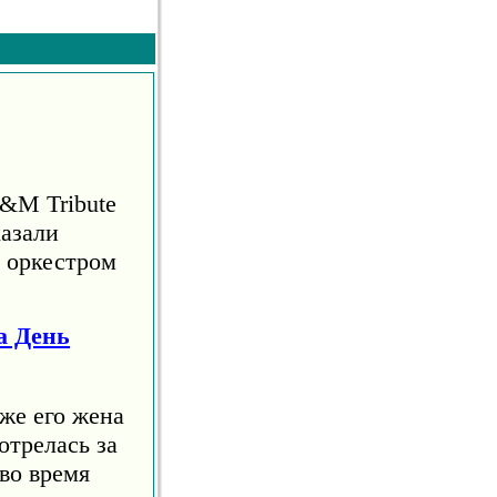
S&M Tribute
азали
м оркестром
а День
же его жена
отрелась за
во время