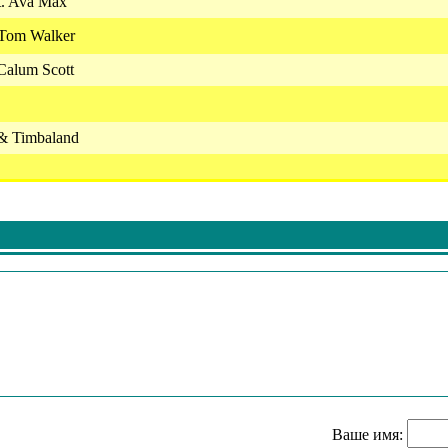
t. Ava Max
 Tom Walker
Calum Scott
 & Timbaland
ms & Nicole Kiddman
ns
Jakob Malibu & Olivia Fok
Ваше имя: