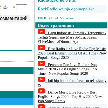
Radio RSC 88,6 FM
RockRadio wersja ogolnopolska
комментарий
NRK Alltid Nyheter
Видео трансляции
P4 Lyden av Norge
Lagu Indonesia Terbaik - Terpopuler -
100%NL FM Stream
Terhits Sepanjang Masa #MusicStream
#LiveMusic #DirumahAja
Boschtion FM
Best Radio 1 • Live Radio Pop Music
2020' Best English Songs Of All Time - New
Popular Songs 2020
Fenomen Pop Live Radio • Pop
Music 2020 - Best English Songs Of All
Time - New Popular Songs 2020
lofi hip hop radio - beats to relax/study
to
Dance Music Live Radio • Best
English Songs 2020 - Top Hits 2020 New
Pop Songs Remix