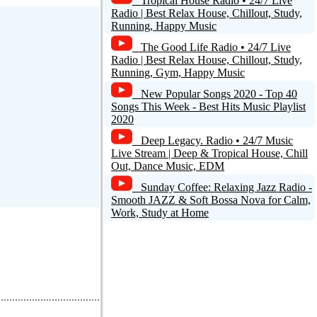
Tropical House Radio • 24/7 Live
Radio | Best Relax House, Chillout, Study,
Running, Happy Music
The Good Life Radio • 24/7 Live
Radio | Best Relax House, Chillout, Study,
Running, Gym, Happy Music
New Popular Songs 2020 - Top 40
Songs This Week - Best Hits Music Playlist
2020
Deep Legacy. Radio • 24/7 Music
Live Stream | Deep & Tropical House, Chill
Out, Dance Music, EDM
Sunday Coffee: Relaxing Jazz Radio -
Smooth JAZZ & Soft Bossa Nova for Calm,
Work, Study at Home