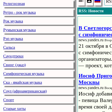
RS
Религиозная
RSS: Новости
Ретро - рок музыка
Рок музыка
В Светлогорс
Румынская музыка
с симфониче
Рэп музыка
news.yandex.ru
Втор
21 октября в 
Сальса
с симфоничес
Саундтреки
организаторы
— проект, кот
Свинг (джаз)
Симфоническая музыка
Иосиф Приго
Москвы
Ска - ямайская музыка
news.yandex.ru
Воск
Соул (афроамериканская)
Иосиф добави
- певица Вале
Спорт
время своей 
Старые хиты