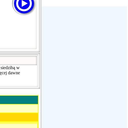
Радио Дача - Волгодонск
Пассаж - Москва
Пассаж - Москва
Радио Континенталь (Челябинск
100,4 FM)
 siedzibą w
ięcej dawne