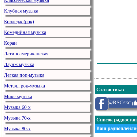
Классическая музыка
Rod Stewart
Клубная музыка
Pussycat Dolls
Колледж (рок)
Cheat Codes & 
Комедийная музыка
Grzegorz Hyy
Коран
Us3
Латиноамериканская
Ronan Keating
Лаунж музыка
Легкая поп-музыка
Металл рок-музыка
Статистика
:
Микс музыка
@RSCskc
Музыка 60-х
Музыка 70-х
Список радиоста
Ваш радиоплейлис
Музыка 80-х