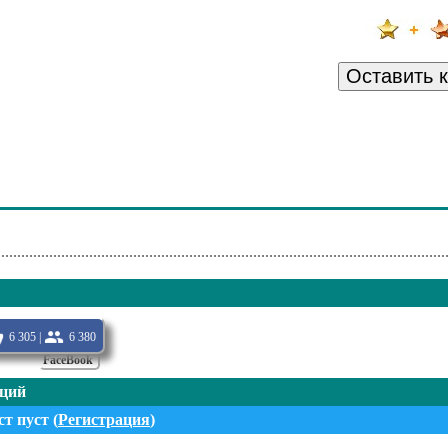
Оставить 
Little Mix
6 305 |
6 380
FaceBook
нций
т пуст (
Регистрация
)