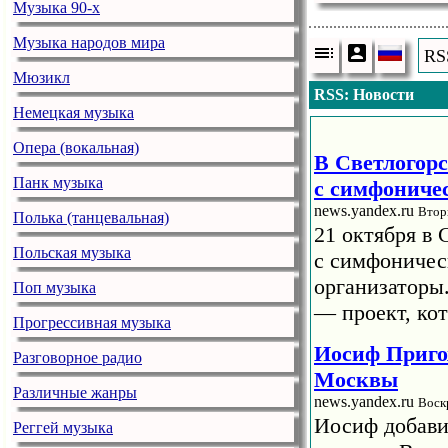
Музыка 90-х
Музыка народов мира
RS
Мюзикл
RSS: Новости
Немецкая музыка
Опера (вокальная)
В Светлогорс
Панк музыка
с симфониче
news.yandex.ru
Втор
Полька (танцевальная)
21 октября в 
Польская музыка
с симфоничес
организаторы
Поп музыка
— проект, кот
Прогрессивная музыка
Иосиф Приго
Разговорное радио
Москвы
Различные жанры
news.yandex.ru
Воск
Иосиф добави
Реггей музыка