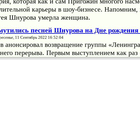
рия, которая как и сам Пригожин многого насм
длительной карьеры в шоу-бизнесе. Напомним, 
гея Шнурова умерла женщина.
змутились песней Шнурова на Дне рождени
ресенье, 11 Сентябрь 2022 16:52:04
в анонсировал возвращение группы «Ленингра
тнего перерыва. Первым выступлением как раз 
жниках». Тогда музыкант отмечал, что на сцен
т оркестр "Глобалис" и "огромное количество
евушек, в том числе из старого состава".
помнила, как Барских начинал карьеру с т
еизвестного Солдата
ник, 13 Сентябрь 2022 15:03:33
налист Алена Жигалова рассказала, как украин
строил карьеру, наплевав на память. Известно,
 пути Барских буквально станцевал на Могиле
 Солдата.