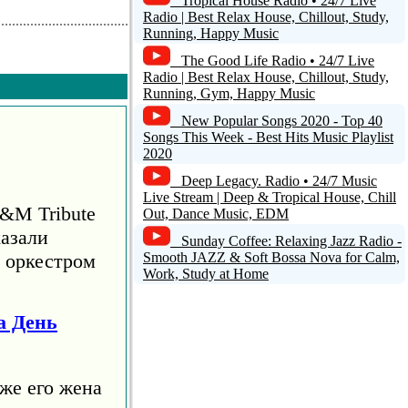
Tropical House Radio • 24/7 Live
Radio | Best Relax House, Chillout, Study,
Running, Happy Music
The Good Life Radio • 24/7 Live
Radio | Best Relax House, Chillout, Study,
Running, Gym, Happy Music
New Popular Songs 2020 - Top 40
Songs This Week - Best Hits Music Playlist
2020
Deep Legacy. Radio • 24/7 Music
Live Stream | Deep & Tropical House, Chill
S&M Tribute
Out, Dance Music, EDM
азали
Sunday Coffee: Relaxing Jazz Radio -
м оркестром
Smooth JAZZ & Soft Bossa Nova for Calm,
Work, Study at Home
а День
же его жена