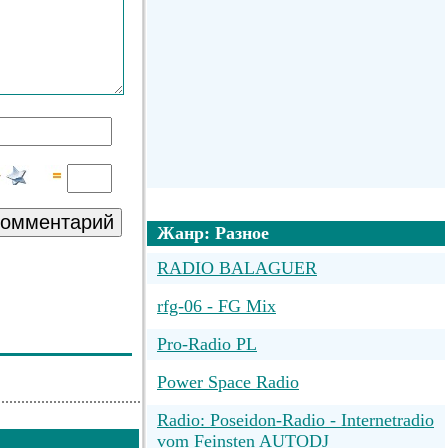
комментарий
Жанр: Разное
RADIO BALAGUER
rfg-06 - FG Mix
Pro-Radio PL
Power Space Radio
Radio: Poseidon-Radio - Internetradio
vom Feinsten AUTODJ