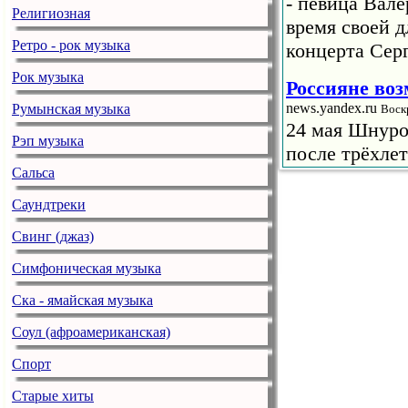
- певица Вале
Религиозная
время своей 
Ретро - рок музыка
концерта Сер
Рок музыка
Россияне во
news.yandex.ru
Румынская музыка
Воск
24 мая Шнуро
Рэп музыка
после трёхле
Сальса
концерт в «Лу
сентября буде
Саундтреки
подпевающих д
Свинг (джаз)
Жигалова на
Симфоническая музыка
на Могиле Н
Ска - ямайская музыка
news.yandex.ru
Втор
Блогер и жур
Соул (афроамериканская)
Макс Барских 
Спорт
начале своего
Неизвестного
Старые хиты