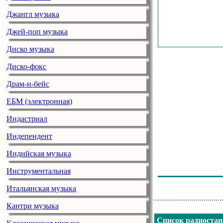
Джангл музыка
Джей-поп музыка
Диско музыка
Диско-фокс
Драм-н-бейс
ЕБМ (электронная)
Индастриал
Индепендент
Индийская музыка
Инструментальная
Итальянская музыка
Кантри музыка
Список радиоста