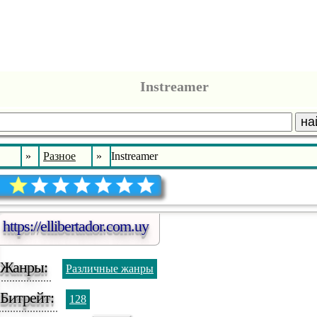
Instreamer
на
»
Разное
»
Instreamer
https://ellibertador.com.uy
Жанры:
Различные жанры
Битрейт:
128