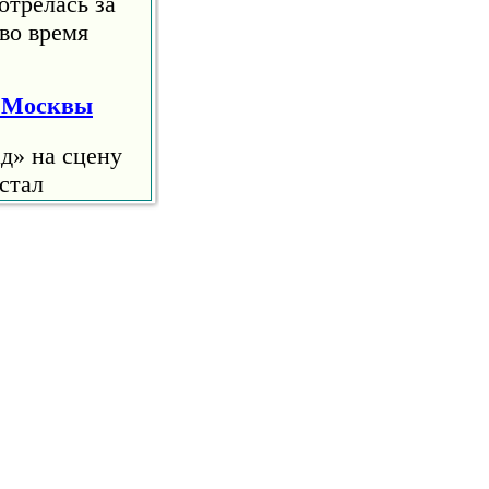
отрелась за
во время
я Москвы
д» на сцену
стал
е 10
анцев
ский певец
 что в