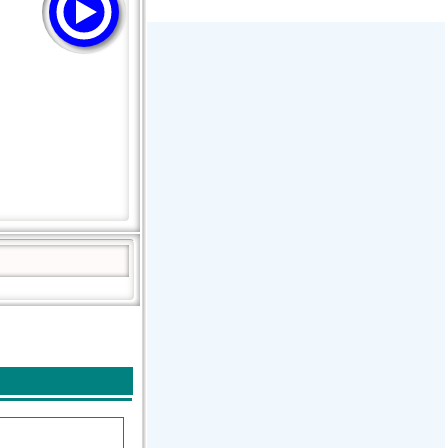
Радио Дача - Волгодонск
Пассаж - Москва
Пассаж - Москва
Радио Континенталь (Челябинск
100,4 FM)