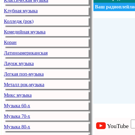
Классическая музыка
Ваш радиоплейлис
Клубная музыка
Колледж (рок)
Комедийная музыка
Коран
Латиноамериканская
Лаунж музыка
Легкая поп-музыка
Металл рок-музыка
Микс музыка
Музыка 60-х
Музыка 70-х
YouTube
Музыка 80-х