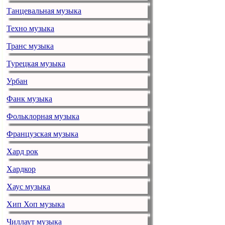
Танцевальная музыка
Журналистка
после парод
Техно музыка
news.yandex.ru
Втор
Транс музыка
В своем YouT
отъезд Алекс
Турецкая музыка
пародию на п
Урбан
у артиста нач
Фанк музыка
Роман Худяк
Фольклорная музыка
Шевчука
Французская музыка
news.yandex.ru
Втор
Депутат Роман
Хард рок
творчестве л
Хардкор
музыканту нуж
то, что его п
Хаус музыка
неумная».
Хип Хоп музыка
Певец Серге
Чиллаут музыка