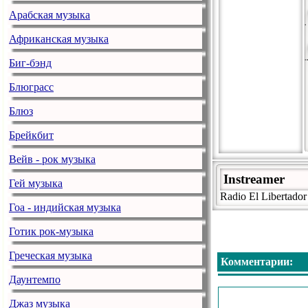
Арабская музыка
Африканская музыка
Биг-бэнд
Блюграсс
Блюз
Брейкбит
Вейв - рок музыка
Instreamer
Гей музыка
Radio El Libertador
Гоа - индийская музыка
Готик рок-музыка
Греческая музыка
Комментарии:
Даунтемпо
Джаз музыка