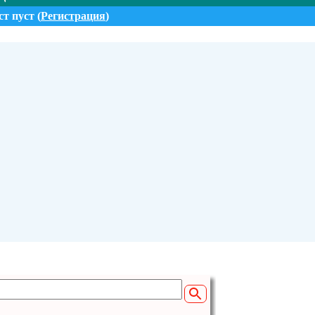
т пуст (
Регистрация
)