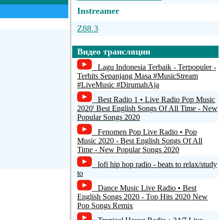
Instreamer
Z88.3
PopTron: Electro-Pop and Indie Dance
Видео трансляции
Rock [SomaFM]
Lagu Indonesia Terbaik - Terpopuler -
Iв™ҐUS ONLY RAP RADIO
Terhits Sepanjang Masa #MusicStream
#LiveMusic #DirumahAja
Radio Plein Air
Best Radio 1 • Live Radio Pop Music
2020' Best English Songs Of All Time - New
KVTO
Popular Songs 2020
Fenomen Pop Live Radio • Pop
Music 2020 - Best English Songs Of All
Time - New Popular Songs 2020
lofi hip hop radio - beats to relax/study
to
Dance Music Live Radio • Best
English Songs 2020 - Top Hits 2020 New
Pop Songs Remix