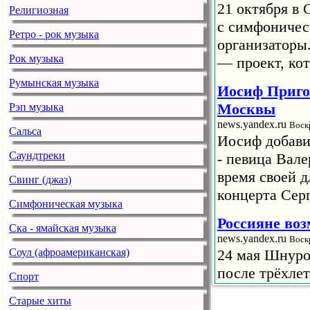
21 октября в 
Религиозная
с симфоничес
Ретро - рок музыка
организаторы
Рок музыка
— проект, кот
Румынская музыка
Иосиф Приго
Москвы
Рэп музыка
news.yandex.ru
Воск
Сальса
Иосиф добави
Саундтреки
- певица Вале
время своей 
Свинг (джаз)
концерта Сер
Симфоническая музыка
Россияне во
Ска - ямайская музыка
news.yandex.ru
Воск
Соул (афроамериканская)
24 мая Шнуро
после трёхле
Спорт
концерт в «Лу
Старые хиты
сентября буде