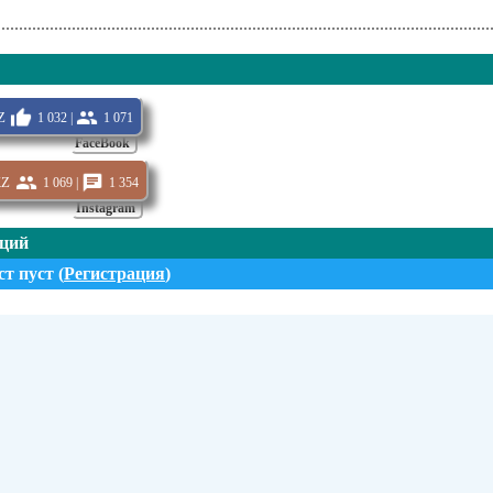
z
1 032 |
1 071
FaceBook
z
1 069 |
1 354
Instagram
нций
т пуст (
Регистрация
)