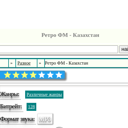
Ретро ФМ - Казахстан
на
»
Разное
»
Ретро ФМ - Казахстан
Жанры:
Различные жанры
Битрейт:
128
Формат звука:
MP3