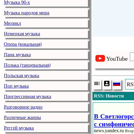
Музыка 90-х
Музыка народов мира
Мюзикл
Немецкая музыка
Опера (вокальная)
Панк музыка
YouTube
Полька (танцевальная)
Польская музыка
RS
Поп музыка
RSS: Новости
Прогрессивная музыка
Разговорное радио
В Светлогорс
Различные жанры
с симфониче
Реггей музыка
news.yandex.ru
Втор