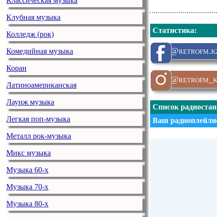
Классическая музыка
Клубная музыка
Статистика
:
Колледж (рок)
@retrofm.k
Комедийная музыка
Коран
@retrofm_k
Латиноамериканская
Лаунж музыка
Список радиоста
Легкая поп-музыка
Ваш радиоплейлис
Металл рок-музыка
Микс музыка
Музыка 60-х
Музыка 70-х
Музыка 80-х