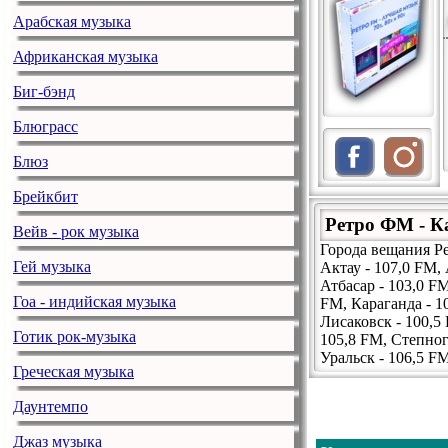
Арабская музыка
Африканская музыка
Биг-бэнд
Блюграсс
Блюз
Брейкбит
Ретро ФМ - К
Вейв - рок музыка
Города вещания Р
Гей музыка
Актау - 107,0 FM,
Атбасар - 103,0 FM
Гоа - индийская музыка
FM, Караганда - 1
Лисаковск - 100,5
Готик рок-музыка
105,8 FM, Степног
Уральск - 106,5 F
Греческая музыка
Даунтемпо
Джаз музыка