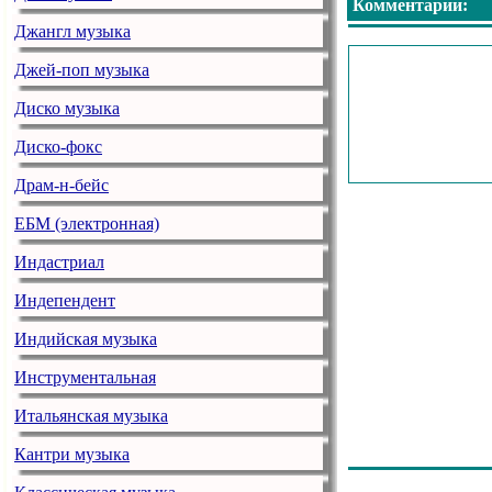
Комментарии:
Джангл музыка
Джей-поп музыка
Диско музыка
Диско-фокс
Драм-н-бейс
ЕБМ (электронная)
Индастриал
Индепендент
Индийская музыка
Инструментальная
Итальянская музыка
Кантри музыка