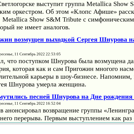
Светлогорске выступит группа Metallica Show 
ким оркестром. Об этом «Клопс Афише» расск
. Metallica Show S&M Tribute с симфонически
орый не имеет аналогов.
жин возмущен выходкой Сергея Шнурова н
ресенье, 11 Сентябрь 2022 22:53:05
л, что поступком Шнурова была возмущена да
рия, которая как и сам Пригожин многого насм
длительной карьеры в шоу-бизнесе. Напомним, 
гея Шнурова умерла женщина.
змутились песней Шнурова на Дне рождени
ресенье, 11 Сентябрь 2022 16:52:04
в анонсировал возвращение группы «Ленингра
тнего перерыва. Первым выступлением как раз 
жниках». Тогда музыкант отмечал, что на сцен
т оркестр "Глобалис" и "огромное количество