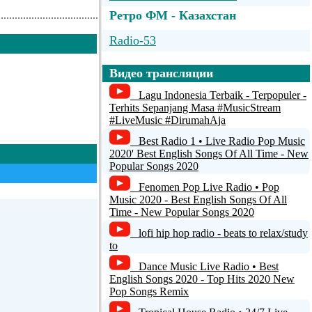
Ретро ФМ - Казахстан
Radio-53
РАДИО БЕРЕГ
Видео трансляции
RADIO ENERGY.LV (
Lagu Indonesia Terbaik - Terpopuler -
www.radioenergy.lv )
Terhits Sepanjang Masa #MusicStream
#LiveMusic #DirumahAja
Первое железнодорожное радио
Best Radio 1 • Live Radio Pop Music
2020' Best English Songs Of All Time - New
Radio FUNKY Manele Romania -
Popular Songs 2020
wWw.RadioFunky.Ro -
Fenomen Pop Live Radio • Pop
Music 2020 - Best English Songs Of All
Time - New Popular Songs 2020
lofi hip hop radio - beats to relax/study
to
Dance Music Live Radio • Best
English Songs 2020 - Top Hits 2020 New
Pop Songs Remix