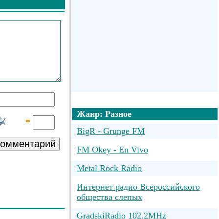
Жанр: Разное
BigR - Grunge FM
комментарий
FM Okey - En Vivo
Metal Rock Radio
Интернет радио Всероссийского
общества слепых
GradskiRadio 102.2MHz