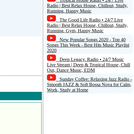
Tropical House Radio • 24/7 Live
Radio | Best Relax House, Chillout, Study,
Running, Happy Music
The Good Life Radio • 24/7 Live
Radio | Best Relax House, Chillout, Study,
Running, Gym, Happy Music
New Popular Songs 2020 - Top 40
Songs This Week - Best Hits Music Playlist
2020
Deep Legacy. Radio • 24/7 Music
Live Stream | Deep & Tropical House, Chill
Out, Dance Music, EDM
Sunday Coffee: Relaxing Jazz Radio -
Smooth JAZZ & Soft Bossa Nova for Calm,
Work, Study at Home