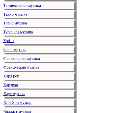
подпевающих д
Танцевальная музыка
Техно музыка
Жигалова на
на Могиле Н
Транс музыка
news.yandex.ru
Втор
Турецкая музыка
Блогер и жур
Макс Барских 
Урбан
начале своего
Фанк музыка
Неизвестного
Фольклорная музыка
Журналистка
Французская музыка
после парод
Хард рок
news.yandex.ru
Втор
В своем YouT
Хардкор
отъезд Алекс
Хаус музыка
пародию на п
у артиста нач
Хип Хоп музыка
Чиллаут музыка
Роман Худяк