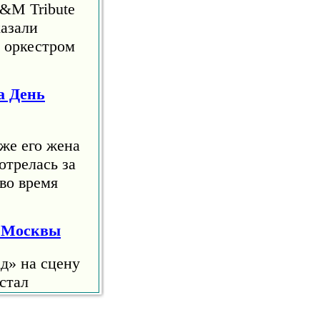
S&M Tribute
азали
м оркестром
а День
же его жена
отрелась за
во время
я Москвы
д» на сцену
стал
е 10