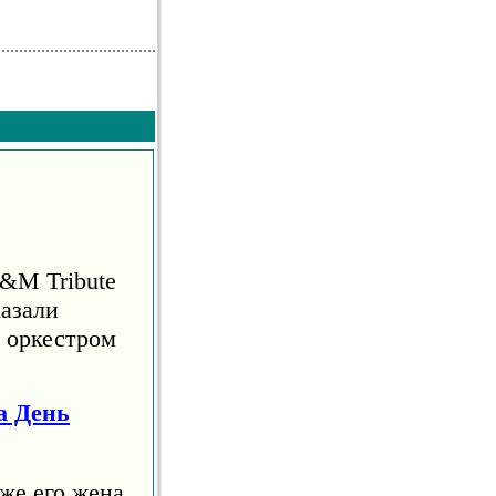
S&M Tribute
азали
м оркестром
а День
же его жена