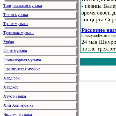
- певица Вале
Танцевальная музыка
время своей 
Техно музыка
концерта Сер
Транс музыка
Россияне во
Турецкая музыка
news.yandex.ru
Воск
24 мая Шнуро
Урбан
после трёхле
Фанк музыка
концерт в «Лу
Фольклорная музыка
сентября буде
подпевающих д
Французская музыка
Хард рок
Жигалова на
на Могиле Н
Хардкор
news.yandex.ru
Втор
Хаус музыка
Блогер и жур
Макс Барских 
Хип Хоп музыка
начале своего
Чиллаут музыка