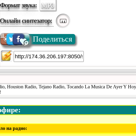
Формат звука:
MP3
Онлайн синтезатор:
Поделиться
io, Houston Radio, Tejano Radio, Tocando La Musica De Ayer Y Hoy
!
эфире:
ло на радио: