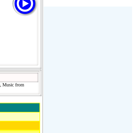
Радио Дача - Волгодонск
Пассаж - Москва
Пассаж - Москва
Радио Континенталь (Челябинск
100,4 FM)
, Music from