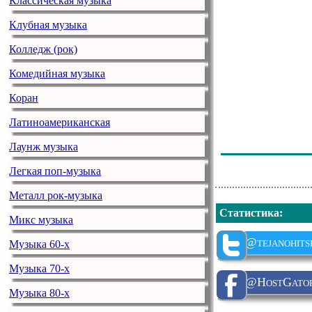
Классическая музыка
Клубная музыка
Колледж (рок)
Комедийная музыка
Коран
Латиноамериканская
Лаунж музыка
Легкая поп-музыка
Металл рок-музыка
Статистика
:
Микс музыка
@tejanohits
Музыка 60-х
Музыка 70-х
@HostGato
Музыка 80-х