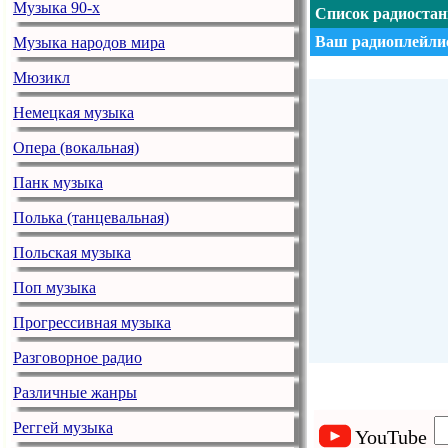
Музыка 90-х
Список радиоста
Ваш радиоплейлис
Музыка народов мира
Мюзикл
Немецкая музыка
Опера (вокальная)
Панк музыка
Полька (танцевальная)
Польская музыка
Поп музыка
Прогрессивная музыка
Разговорное радио
Различные жанры
Реггей музыка
YouTube