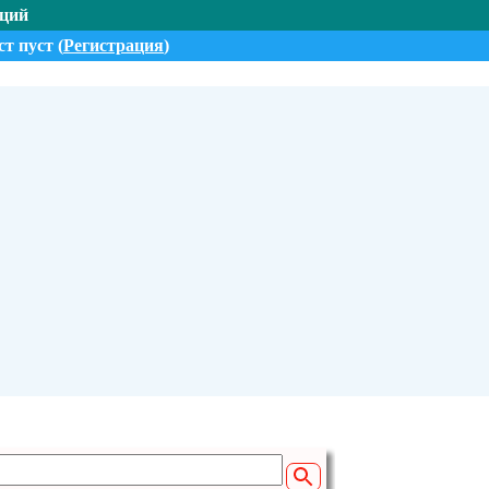
нций
т пуст (
Регистрация
)