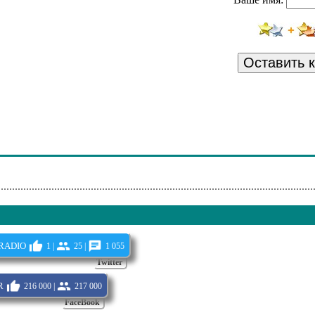
Оставить 
radio
1 |
25 |
1 055
Twitter
r
216 000 |
217 000
FaceBook