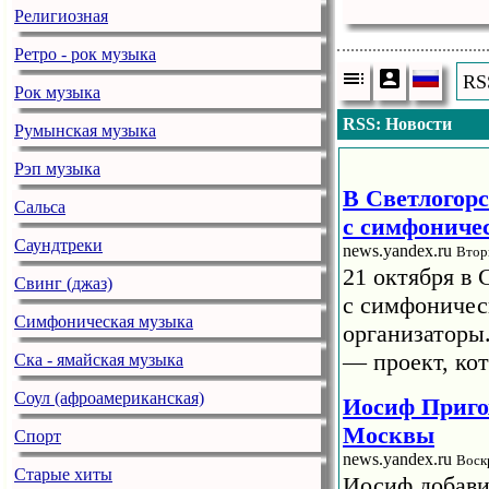
Религиозная
Ретро - рок музыка
RS
Рок музыка
RSS: Новости
Румынская музыка
Рэп музыка
В Светлогорс
Сальса
с симфониче
Саундтреки
news.yandex.ru
Втор
21 октября в 
Свинг (джаз)
с симфоничес
Симфоническая музыка
организаторы
— проект, кот
Ска - ямайская музыка
Соул (афроамериканская)
Иосиф Приго
Москвы
Спорт
news.yandex.ru
Воск
Старые хиты
Иосиф добави