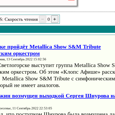
S: Скорость чтения
0
ке пройдёт Metallica Show S&M Tribute
ским оркестром
ник, 13 Сентябрь 2022 15:02:56
Светлогорске выступит группа Metallica Show 
ким оркестром. Об этом «Клопс Афише» расск
. Metallica Show S&M Tribute с симфонически
орый не имеет аналогов.
жин возмущен выходкой Сергея Шнурова н
ресенье, 11 Сентябрь 2022 22:53:05
л, что поступком Шнурова была возмущена да