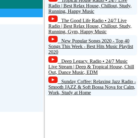
Tropical House Radio • 24/7 Live
Radio | Best Relax House, Chillout, Study,
Running, Happy Music
The Good Life Radio • 24/7 Live
Radio | Best Relax House, Chillout, Study,
Running, Gym, Happy Music
New Popular Songs 2020 - Top 40
Songs This Week - Best Hits Music Playlist
2020
Deep Legacy. Radio • 24/7 Music
Live Stream | Deep & Tropical House, Chill
Out, Dance Music, EDM
Sunday Coffee: Relaxing Jazz Radio -
Smooth JAZZ & Soft Bossa Nova for Calm,
Work, Study at Home