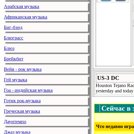
Арабская музыка
Африканская музыка
Биг-бэнд
Блюграсс
Блюз
Брейкбит
Вейв - рок музыка
US-3 DC
Гей музыка
Houston Tejano Rad
Гоа - индийская музыка
yesterday and today
Готик рок-музыка
Сейчас в 
Греческая музыка
Даунтемпо
Что недавно игра
Джаз музыка