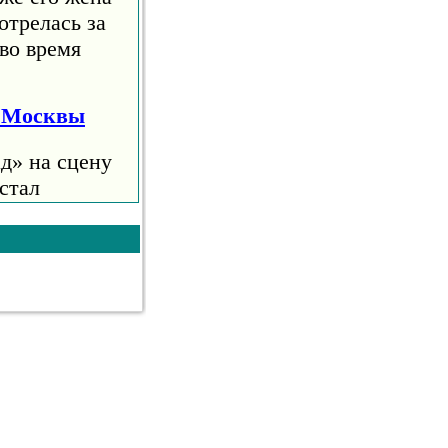
отрелась за
во время
я Москвы
д» на сцену
стал
е 10
анцев
ский певец
 что в