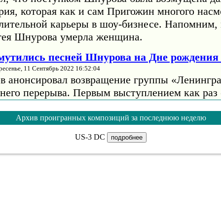
рия, которая как и сам Пригожин многого насм
длительной карьеры в шоу-бизнесе. Напомним, 
гея Шнурова умерла женщина.
змутились песней Шнурова на Дне рождени
ресенье, 11 Сентябрь 2022 16:52:04
в анонсировал возвращение группы «Ленингра
тнего перерыва. Первым выступлением как раз 
жниках». Тогда музыкант отмечал, что на сцен
т оркестр "Глобалис" и "огромное количество
Архив проигранных композиций за последнюю неделю
евушек, в том числе из старого состава".
US-3 DC
подробнее
помнила, как Барских начинал карьеру с т
еизвестного Солдата
ник, 13 Сентябрь 2022 15:03:33
налист Алена Жигалова рассказала, как украин
строил карьеру, наплевав на память. Известно,
 пути Барских буквально станцевал на Могиле