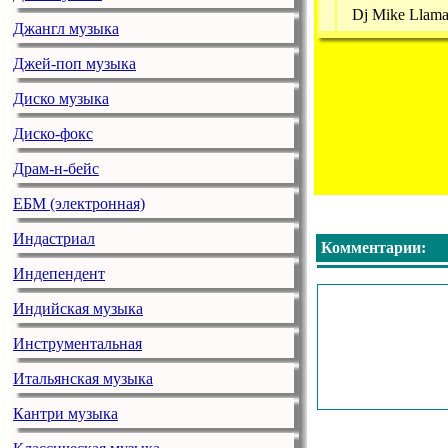
Dj Mike Llama 
Джангл музыка
Джей-поп музыка
Диско музыка
Диско-фокс
Драм-н-бейс
ЕБМ (электронная)
Индастриал
Комментарии:
Индепендент
Индийская музыка
Инструментальная
Итальянская музыка
Кантри музыка