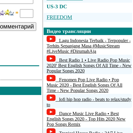
US-3 DC
FREEDOM
комментарий
Anchorage International Tower -
Видео трансляции
PANC
Lagu Indonesia Terbaik - Terpopuler -
Konya FM
Terhits Sepanjang Masa #MusicStream
#LiveMusic #DirumahAja
Radio Paradise (128k mp3)
Best Radio 1 • Live Radio Pop Music
2020' Best English Songs Of All Time - New
*** STRICTLY HOUSE - TECH
Popular Songs 2020
CHANNEL ***
Fenomen Pop Live Radio • Pop
Music 2020 - Best English Songs Of All
Time - New Popular Songs 2020
lofi hip hop radio - beats to relax/study
to
Dance Music Live Radio • Best
English Songs 2020 - Top Hits 2020 New
Pop Songs Remix