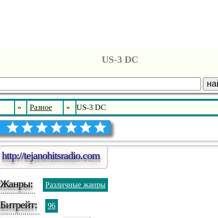
US-3 DC
на
»
Разное
»
US-3 DC
http://tejanohitsradio.com
Жанры:
Различные жанры
Битрейт:
96