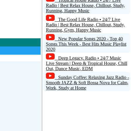
Tropical House Radio • 24/7 Live
Radio | Best Relax House, Chillout, Study,
Running, Happy Music
The Good Life Radio • 24/7 Live
Radio | Best Relax House, Chillout, Study,
Running, Gym, Happy Music
New Popular Songs 2020 - Top 40
Songs This Week - Best Hits Music Playlist
2020
Deep Legacy. Radio • 24/7 Music
Live Stream | Deep & Tropical House, Chill
Out, Dance Music, EDM
Sunday Coffee: Relaxing Jazz Radio -
Smooth JAZZ & Soft Bossa Nova for Calm,
Work, Study at Home