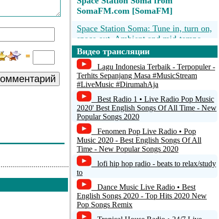
Space Station Soma from
SomaFM.com [SomaFM]
Space Station Soma: Tune in, turn on,
space out. Ambient and mid-tempo
electronica. [SomaFM]
Видео трансляции
Radio VHR - Schlager (App default)
Lagu Indonesia Terbaik - Terpopuler -
Terhits Sepanjang Masa #MusicStream
комментарий
#LiveMusic #DirumahAja
soul gold radio WXRU-LP 107.9 FM
Best Radio 1 • Live Radio Pop Music
SomaFM presents: Indie Pop Rocks!
2020' Best English Songs Of All Time - New
[SomaFM]
Popular Songs 2020
Fenomen Pop Live Radio • Pop
SmoothLounge.com
Music 2020 - Best English Songs Of All
Time - New Popular Songs 2020
lofi hip hop radio - beats to relax/study
to
Dance Music Live Radio • Best
English Songs 2020 - Top Hits 2020 New
Pop Songs Remix