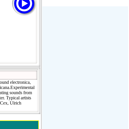
Радио Дача - Волгодонск
Пассаж - Москва
Пассаж - Москва
Радио Континенталь (Челябинск
100,4 FM)
ound electronica,
ricana.Experimental
eating sounds from
r. Typical artists
 Cex, Ulrich