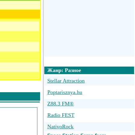
Жанр: Разное
Stellar Attraction
Poptarisznya.hu
Z88.3 FM®
Radio FEST
NativoRock