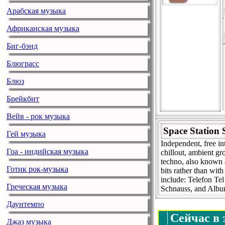
Арабская музыка
Африканская музыка
Биг-бэнд
Блюграсс
Блюз
Брейкбит
Вейв - рок музыка
Space Statio
Гей музыка
Independent, free in
Гоа - индийская музыка
chillout, ambient g
techno, also known 
Готик рок-музыка
bits rather than with
include: Telefon Te
Греческая музыка
Schnauss, and Alb
Даунтемпо
Сейчас в 
Джаз музыка