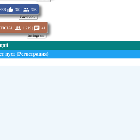
es
362 |
368
FaceBook
icial
1 219 |
41
Instagram
нций
т пуст (
Регистрация
)