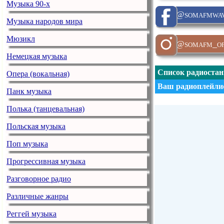
Музыка 90-х
@somafmwav
Музыка народов мира
Мюзикл
@somafm_off
Немецкая музыка
Список радиоста
Опера (вокальная)
Ваш радиоплейлис
Панк музыка
Полька (танцевальная)
Польская музыка
Поп музыка
Прогрессивная музыка
Разговорное радио
Различные жанры
Реггей музыка