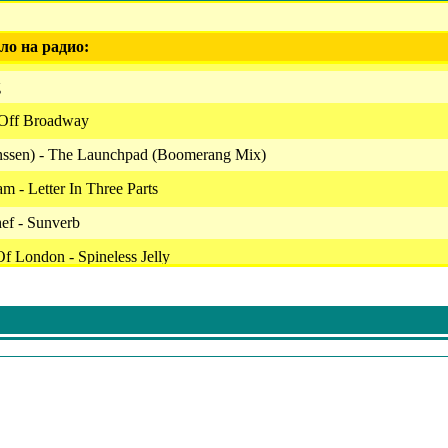
ло на радио:
g
 Off Broadway
enssen) - The Launchpad (Boomerang Mix)
 - Letter In Three Parts
ef - Sunverb
f London - Spineless Jelly
e - Bio Universe
c - Saturn Lights
- Your Personal Sun (Cubering Remix)
Liveforms - T-Rex Echoes
om Aten