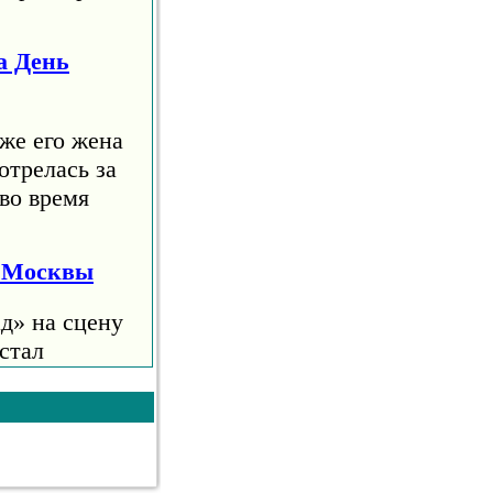
а День
же его жена
отрелась за
во время
я Москвы
д» на сцену
стал
е 10
анцев