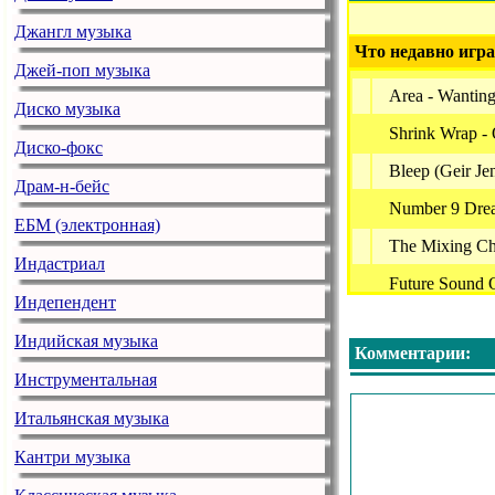
Джангл музыка
Что недавно игра
Джей-поп музыка
Area - Wantin
Диско музыка
Shrink Wrap -
Диско-фокс
Bleep (Geir J
Драм-н-бейс
Number 9 Dream
ЕБМ (электронная)
The Mixing Ch
Индастриал
Future Sound O
Индепендент
Stimulus Timbr
Индийская музыка
Комментарии:
Martin Nonstati
Инструментальная
Astronaut Ape 
Итальянская музыка
Carbon Based 
Кантри музыка
Thorazin - At