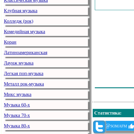
Классическая музыка
Badawi - The 
Клубная музыка
Selway - Orga
Колледж (рок)
Ibizarre - Hol
Комедийная музыка
Kyoto - Knock
Коран
Erik Wollo & B
Латиноамериканская
Bomb The Bass 
Лаунж музыка
Resonant Drif
Легкая поп-музыка
Dr Perceptron
Металл рок-музыка
Solar Fields - 
Микс музыка
Музыка 60-х
Статистика
:
Музыка 70-х
@somafm
Музыка 80-х