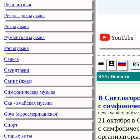
Религиозная
Ретро - рок музыка
Рок музыка
YouTube
Румынская музыка
Рэп музыка
Сальса
RS
Саундтреки
RSS: Новости
Свинг (джаз)
Симфоническая музыка
В Светлогорс
Ска - ямайская музыка
с симфониче
news.yandex.ru
Втор
Соул (афроамериканская)
21 октября в 
Спорт
с симфоничес
организаторы
Старые хиты