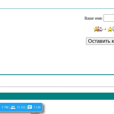
Axiom (Vaccine Remix)
nism
Ваше имя:
low Wind
in' To The Heaven Door
ernhard Wostheinrich - Gabreta Silva
Оставить 
- So Special (Toob's Special Special Mix)
t - How Like The Wind
 - And A Cut Would Meet A Cut
Velvet Reptile
5 798 |
15 333 |
5 130
Twitter