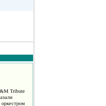
S&M Tribute
азали
м оркестром