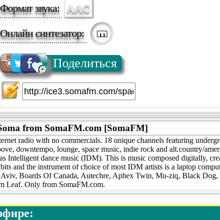
Формат звука:
AAC
Онлайн синтезатор:
Поделиться
n Soma from SomaFM.com [SomaFM]
ternet radio with no commercials. 18 unique channels featuring undergr
roove, downtempo, lounge, space music, indie rock and alt.country/ame
as Intelligent dance music (IDM). This is music composed digitally, cr
 bits and the instrument of choice of most IDM artists is a laptop compute
l Aviv, Boards Of Canada, Autechre, Aphex Twin, Mu-ziq, Black Dog,
um Leaf. Only from SomaFM.com.
эфире: