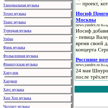
— проект, кот
Танцевальная музыка
Иосиф Приго
Техно музыка
Москвы
Транс музыка
news.yandex.ru
Воск
Иосиф добави
Турецкая музыка
- певица Вале
Урбан
время своей 
Фанк музыка
концерта Сер
Фольклорная музыка
Россияне во
Французская музыка
news.yandex.ru
Воск
24 мая Шнуро
Хард рок
после трёхле
Хардкор
концерт в «Лу
сентября буде
Хаус музыка
подпевающих д
Хип Хоп музыка
Жигалова на
Чиллаут музыка