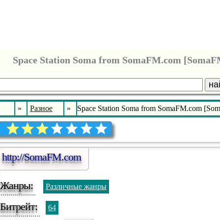
Space Station Soma from SomaFM.com [SomaF
на
»
Разное
»
Space Station Soma from SomaFM.com [So
http://SomaFM.com
Жанры:
Различные жанры
Битрейт:
64