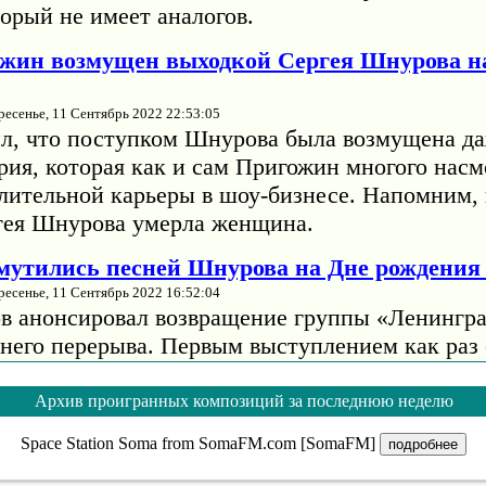
орый не имеет аналогов.
жин возмущен выходкой Сергея Шнурова н
ресенье, 11 Сентябрь 2022 22:53:05
л, что поступком Шнурова была возмущена да
рия, которая как и сам Пригожин многого насм
длительной карьеры в шоу-бизнесе. Напомним, 
гея Шнурова умерла женщина.
змутились песней Шнурова на Дне рождени
ресенье, 11 Сентябрь 2022 16:52:04
в анонсировал возвращение группы «Ленингра
тнего перерыва. Первым выступлением как раз 
жниках». Тогда музыкант отмечал, что на сцен
т оркестр "Глобалис" и "огромное количество
Архив проигранных композиций за последнюю неделю
евушек, в том числе из старого состава".
Space Station Soma from SomaFM.com [SomaFM]
подробнее
помнила, как Барских начинал карьеру с т