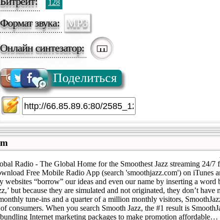
Битрейт:
128
Формат звука:
MP3
Онлайн синтезатор:
Поделиться
om
bal Radio - The Global Home for the Smoothest Jazz streaming 24/7 
ownload Free Mobile Radio App (search 'smoothjazz.com') on iTunes 
websites “borrow” our ideas and even our name by inserting a word be
,’ but because they are simulated and not originated, they don’t have
monthly tune-ins and a quarter of a million monthly visitors, SmoothJaz
 of consumers. When you search Smooth Jazz, the #1 result is Smooth
f bundling Internet marketing packages to make promotion affordable… 