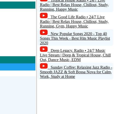
Tropical House Radio • 24/7 Live
комментарий
Radio | Best Relax House, Chillout, Study,
Running, Happy Music
The Good Life Radio • 24/7 Live
Radio | Best Relax House, Chillout, Study,
Running, Gym, Happy Music
New Popular Songs 2020 - Top 40
Songs This Week - Best Hits Music Playlist
2020
Deep Legacy. Radio • 24/7 Music
Live Stream | Deep & Tropical House, Chill
Out, Dance Music, EDM
Sunday Coffee: Relaxing Jazz Radio -
Smooth JAZZ & Soft Bossa Nova for Calm,
Work, Study at Home