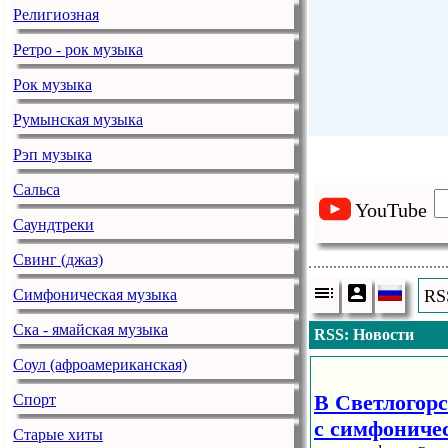
Религиозная
Ретро - рок музыка
Рок музыка
Румынская музыка
Рэп музыка
Сальса
YouTube
Саундтреки
Свинг (джаз)
Симфоническая музыка
RS
Ска - ямайская музыка
RSS: Новости
Соул (афроамериканская)
В Светлогорс
Спорт
с симфониче
Старые хиты