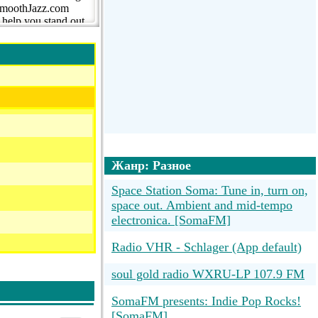
 SmoothJazz.com
 help you stand out,
 further
e you wherever this
Жанр: Разное
Space Station Soma: Tune in, turn on,
space out. Ambient and mid-tempo
electronica. [SomaFM]
Radio VHR - Schlager (App default)
soul gold radio WXRU-LP 107.9 FM
SomaFM presents: Indie Pop Rocks!
[SomaFM]