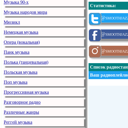
Музыка 90-х
Статистика
:
Музыка народов мира
@smoothjaz
Мюзикл
Немецкая музыка
@smoothjazz
Опера (вокальная)
@smoothjazz
Панк музыка
Полька (танцевальная)
Список радиоста
Польская музыка
Ваш радиоплейлис
Поп музыка
Прогрессивная музыка
Разговорное радио
Различные жанры
Реггей музыка