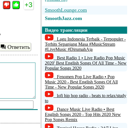
+3
SmoothLounge.com
SmoothJazz.com
Iв™ҐTOP 100 CHARTS
Видео трансляции
o
Bayerwaldradio
Lagu Indonesia Terbaik - Terpopuler -
Terhits Sepanjang Masa #MusicStream
Ответить
#LiveMusic #DirumahAja
Green wave
Best Radio 1 • Live Radio Pop Music
!04 FM
2020' Best English Songs Of All Time - New
Popular Songs 2020
WOFR - Word of Faith Radio
Fenomen Pop Live Radio • Pop
Music 2020 - Best English Songs Of All
Time - New Popular Songs 2020
lofi hip hop radio - beats to relax/study
to
Dance Music Live Radio • Best
English Songs 2020 - Top Hits 2020 New
Pop Songs Remix