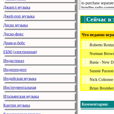
to purchase separat
Джангл музыка
bundles radio commer
above and beyond the
Джей-поп музыка
opportunities.
Сейчас в 
http://smoothjazz.c
Диско музыка
world calls you. Sm
Диско-фокс
Что недавно игра
Драм-н-бейс
Roberto Restu
ЕБМ (электронная)
Norman Brown 
Индастриал
Basia - New D
Индепендент
Sunnie Paxson 
Индийская музыка
Nick Colionne 
Инструментальная
Brian Bromberg
Итальянская музыка
J.s. Floyd - T
Комментарии:
Кантри музыка
3Rd Force - N