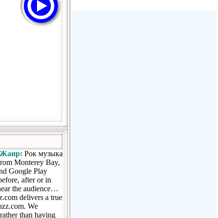
Радио Дача - Волгодонск
Пассаж - Москва
Пассаж - Москва
Радио Континенталь (Челябинск
100,4 FM)
Жанр:
Рок музыка
from Monterey Bay,
and Google Play
fore, after or in
 near the audience…
z.com delivers a true
Jazz.com. We
rather than having