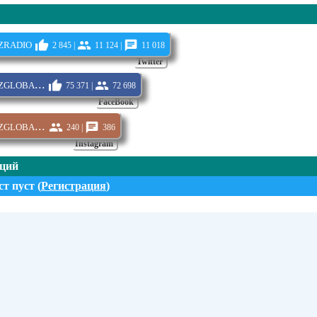
Оставить 
zradio
2 845 |
11 124 |
11 018
Twitter
globa...
75 371 |
72 698
FaceBook
globa...
240 |
386
Instagram
нций
т пуст (
Регистрация
)