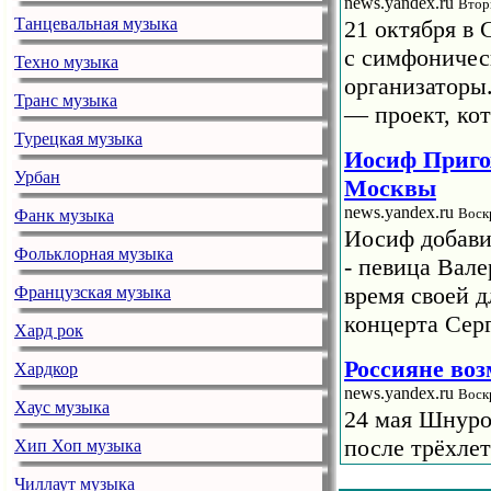
news.yandex.ru
Втор
Танцевальная музыка
21 октября в 
с симфоничес
Техно музыка
организаторы
Транс музыка
— проект, кот
Турецкая музыка
Иосиф Приго
Урбан
Москвы
news.yandex.ru
Воск
Фанк музыка
Иосиф добави
Фольклорная музыка
- певица Вале
время своей 
Французская музыка
концерта Сер
Хард рок
Россияне во
Хардкор
news.yandex.ru
Воск
Хаус музыка
24 мая Шнуро
после трёхле
Хип Хоп музыка
концерт в «Лу
Чиллаут музыка