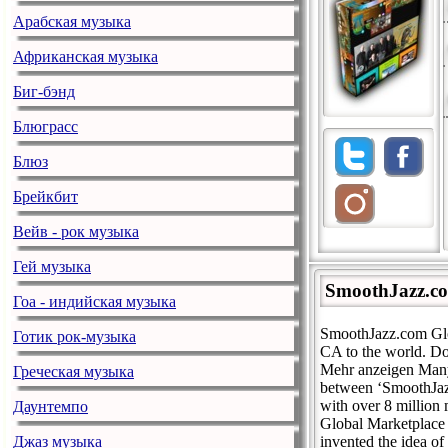
Арабская музыка
Африканская музыка
Биг-бэнд
Блюграсс
Блюз
Брейкбит
Вейв - рок музыка
Гей музыка
SmoothJazz.c
Гоа - индийская музыка
SmoothJazz.com Glo
Готик рок-музыка
CA to the world. D
Mehr anzeigen Many 
Греческая музыка
between ‘SmoothJazz
with over 8 million 
Даунтемпо
Global Marketplace
Джаз музыка
invented the idea o