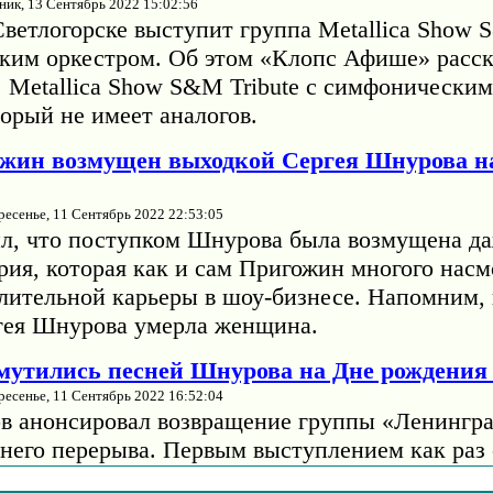
ник, 13 Сентябрь 2022 15:02:56
Светлогорске выступит группа Metallica Show 
ким оркестром. Об этом «Клопс Афише» расск
. Metallica Show S&M Tribute с симфонически
орый не имеет аналогов.
жин возмущен выходкой Сергея Шнурова н
ресенье, 11 Сентябрь 2022 22:53:05
л, что поступком Шнурова была возмущена да
рия, которая как и сам Пригожин многого насм
длительной карьеры в шоу-бизнесе. Напомним, 
гея Шнурова умерла женщина.
змутились песней Шнурова на Дне рождени
ресенье, 11 Сентябрь 2022 16:52:04
в анонсировал возвращение группы «Ленингра
тнего перерыва. Первым выступлением как раз 
жниках». Тогда музыкант отмечал, что на сцен