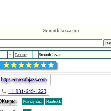
SmoothJazz.com
на
»
Разное
»
SmoothJazz.com
https://smoothjazz.com
+1 831-649-1223
Жанры:
Рок музыка
Hardrock