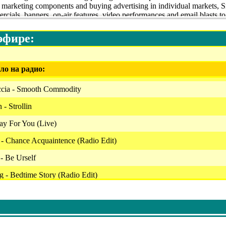
e marketing components and buying advertising in individual markets,
cials, banners, on-air features, video performances and email blasts to
 Playlist, to build a dedicated fan base, develop your brand and create
эфире:
om/ Smooth Global Living - A Vision of SmoothJazz.com. Music to mov
ooth Jazz. Nu Jazz. Chill Pop.
ло на радио:
ccia - Smooth Commodity
- Strollin
ay For You (Live)
- Chance Acquaintence (Radio Edit)
- Be Urself
 - Bedtime Story (Radio Edit)
wo Piece And A Biscuit
ew Release