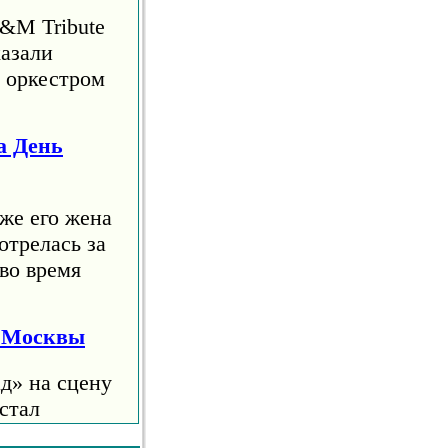
S&M Tribute
азали
м оркестром
а День
же его жена
отрелась за
во время
я Москвы
д» на сцену
стал
е 10