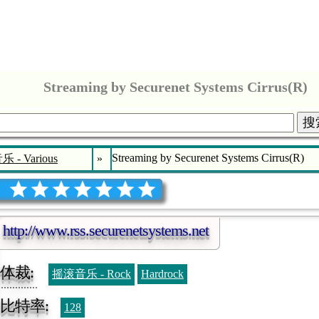
Streaming by Securenet Systems Cirrus(R)
搜
Streaming by Securenet Systems Cirrus(R)
 - Various
»
http://www.rss.securenetsystems.net
体裁:
摇滚音乐 - Rock
Hardrock
比特率:
128