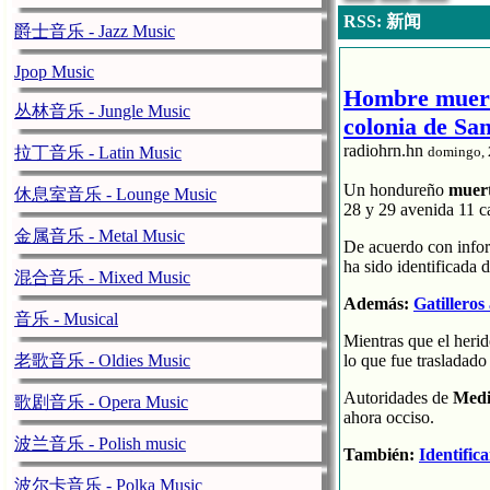
RSS: 新闻
爵士音乐 - Jazz Music
Jpop Music
Hombre muere 
丛林音乐 - Jungle Music
colonia de Sa
radiohrn.hn
拉丁音乐 - Latin Music
domingo, 
Un hondureño
muer
休息室音乐 - Lounge Music
28 y 29 avenida 11 c
金属音乐 - Metal Music
De acuerdo con info
ha sido identificada
混合音乐 - Mixed Music
Además:
Gatilleros
音乐 - Musical
Mientras que el heri
老歌音乐 - Oldies Music
lo que fue trasladado 
Autoridades de
Medi
歌剧音乐 - Opera Music
ahora occiso.
波兰音乐 - Polish music
También:
Identific
波尔卡音乐 - Polka Music