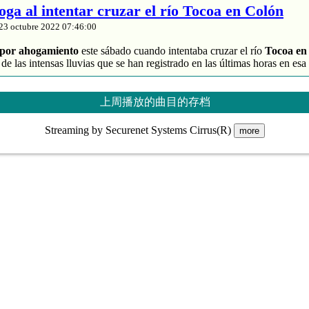
ga al intentar cruzar el río Tocoa en Colón
23 octubre 2022 07:46:00
por ahogamiento
este sábado cuando intentaba cruzar el río
Tocoa en
 de las intensas lluvias que se han registrado en las últimas horas en esa
identificado como
Francisco Arévalo
quien en este momento está siend
上周播放的曲目的存档
Streaming by Securenet Systems Cirrus(R)
more
ere aplastado por una pared y otro resulta herido en una colon
guán en Tocoa
co
y el
Cuerpo de Bomberos
evacúan a personas que viven en las cer
Cayo Campo en Tocoa debido a las intensas lluvias que se han registrad
s se encuentran en el albergue comunitario donde reciben asistencia por
 autoridades municipales de la zona.
uerpo de Bomberos evacúan a las familias que viven en las cercanías d
oa.