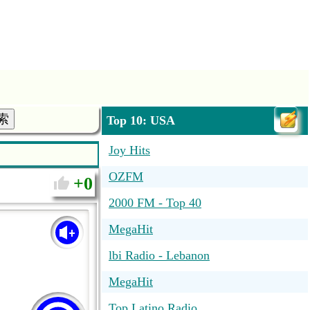
索
Top 10: USA
Joy Hits
OZFM
0
2000 FM - Top 40
MegaHit
lbi Radio - Lebanon
MegaHit
Top Latino Radio