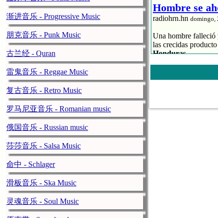
Hombre se aho
渐进音乐 - Progressive Music
radiohrn.hn
domingo, 
朋克音乐 - Punk Music
Una hombre falleció
las crecidas producto
古兰经 - Quran
Honduras
.
El ahora occiso fue 
雷鬼音乐 - Reggae Music
familiares.
复古音乐 - Retro Music
También:
Hombre mu
Sula
罗马尼亚音乐 - Romanian music
Se desborda el río A
俄国音乐 - Russian music
Autoridades de
Cope
莎莎音乐 - Salsa Music
Aguán a la altura de 
país.
命中 - Schlager
Las familias evacuada
cuerpos de socorro y
滑板音乐 - Ska Music
Miembros del C
灵魂音乐 - Soul Music
Aguán en Toc