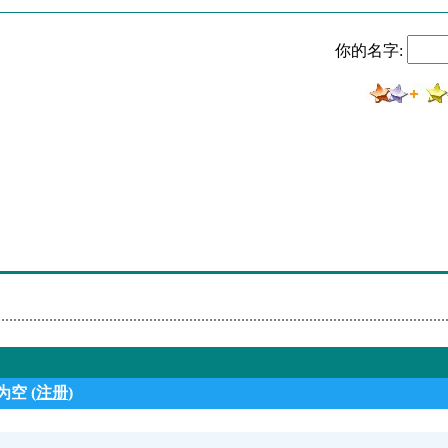
nduras
你的名字:
nduras
nduras
nduras
nduras
nduras
nduras
nduras
空 (
注册
)