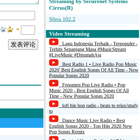
Streaming by Securenet Systems
Cirrus(R)
Sfera 102.2
RTL2 [MP3 64]
Video Streaming
Radio Krokom
发表评论
Lagu Indonesia Terbaik - Terpopuler -
Terhits Sepanjang Masa #MusicStream
mms://84.16.252.120/...
#LiveMusic #DirumahAja
Best Radio 1 • Live Radio Pop Music
Радио NS - Казахстан
2020' Best English Songs Of All Time - New
Popular Songs 2020
Fenomen Pop Live Radio • Pop
Music 2020 - Best English Songs Of All
Time - New Popular Songs 2020
lofi hip hop radio - beats to relax/study
to
Dance Music Live Radio • Best
English Songs 2020 - Top Hits 2020 New
Pop Songs Remix