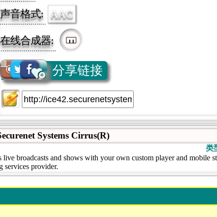
声音格式:
AAC
在线合成器:
分享链接
ecurenet Systems Cirrus(R)
类
's live broadcasts and shows with your own custom player and mobile s
g services provider.