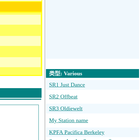
类型: Various
SR1 Just Dance
SR2 Offbeat
SR3 Oldiewelt
My Station name
KPFA Pacifica Berkeley