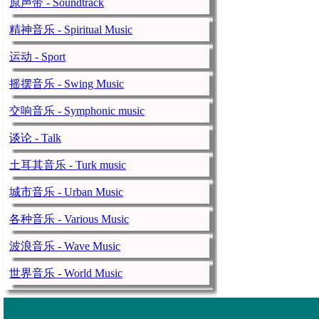
原声带 - Soundtrack
Alertas por lluvias
精神音乐 - Spiritual Music
En alerta se encuentr
Los departamentos qu
运动 - Sport
Islas de la Bahía Col
摇摆音乐 - Swing Music
Las
alertas
entraron 
交响音乐 - Symphonic music
Además:
Gatilleros
谈论 - Talk
Identifican a 
土耳其音乐 - Turk music
altura de Sig
radiohrn.hn
domingo, 
城市音乐 - Urban Music
Haref Oswaldo Sá
各种音乐 - Various Music
son las tres víctimas
Tegucigalpa hacia San
波浪音乐 - Wave Music
Según datos de la Di
originario de Teguci
世界音乐 - World Music
Junto al conductor v
Tegucigalpa
y Sánche