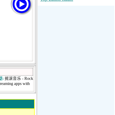
RadioMaxMusic Greatest Hits 256K
Stream
88.1 The Park (WSDP-FM) |
Plymouth, MI USA
Joy Hits
型:
摇滚音乐 - Rock
treaming apps with