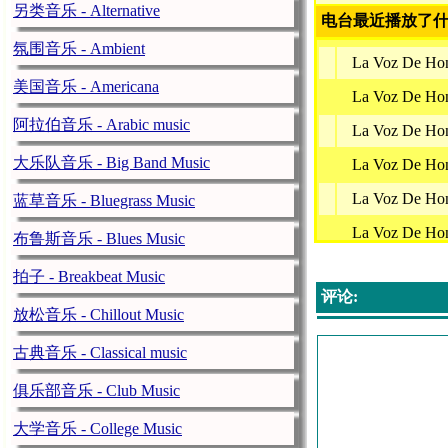
另类音乐 - Alternative
电台最近播放了什
氛围音乐 - Ambient
La Voz De Ho
美国音乐 - Americana
La Voz De Ho
阿拉伯音乐 - Arabic music
La Voz De Ho
大乐队音乐 - Big Band Music
La Voz De Ho
La Voz De Ho
蓝草音乐 - Bluegrass Music
La Voz De Ho
布鲁斯音乐 - Blues Music
La Voz De Ho
拍子 - Breakbeat Music
评论:
La Voz De Ho
放松音乐 - Chillout Music
La Voz De Ho
古典音乐 - Classical music
La Voz De Ho
俱乐部音乐 - Club Music
La Voz De Ho
大学音乐 - College Music
La Voz De Ho