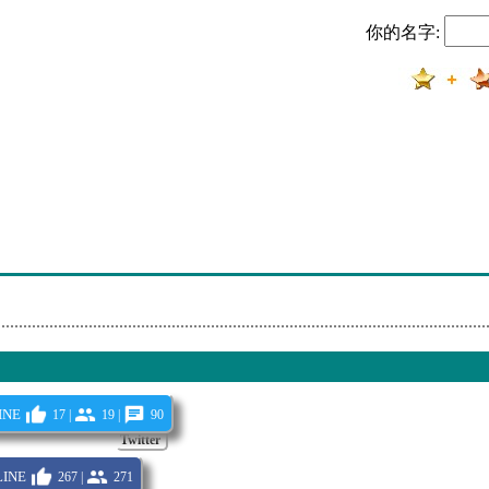
y Hits
你的名字:
resh Music Only!
tps://joyhits.online
resh Music Only!
tps://joyhits.online
resh Music Only!
tps://joyhits.online
resh Music Only!
ine
17 |
19 |
90
Twitter
ine
267 |
271