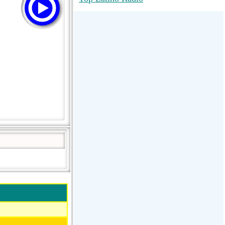
RadioMaxMusic Greatest Hits 256K
Stream
88.1 The Park (WSDP-FM) |
Plymouth, MI USA
Joy Hits