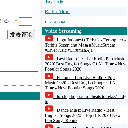
Joy Hits
Radio Mom
Umut FM
Video Streaming
Jamendo Lounge
发表评论
Lagu Indonesia Terbaik - Terpopuler -
No Name
Terhits Sepanjang Masa #MusicStream
#LiveMusic #DirumahAja
KELB
Best Radio 1 • Live Radio Pop Music
2020' Best English Songs Of All Time - New
Popular Songs 2020
Fenomen Pop Live Radio • Pop
Music 2020 - Best English Songs Of All
Time - New Popular Songs 2020
lofi hip hop radio - beats to relax/study
to
Dance Music Live Radio • Best
English Songs 2020 - Top Hits 2020 New
Pop Songs Remix