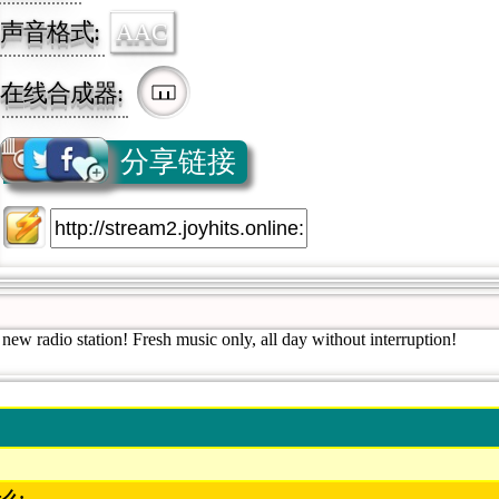
声音格式:
AAC
在线合成器:
分享链接
 new radio station! Fresh music only, all day without interruption!
么: