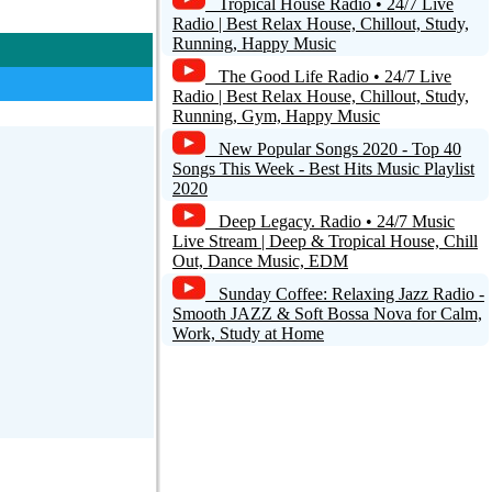
Tropical House Radio • 24/7 Live
Radio | Best Relax House, Chillout, Study,
Running, Happy Music
The Good Life Radio • 24/7 Live
Radio | Best Relax House, Chillout, Study,
Running, Gym, Happy Music
New Popular Songs 2020 - Top 40
Songs This Week - Best Hits Music Playlist
2020
Deep Legacy. Radio • 24/7 Music
Live Stream | Deep & Tropical House, Chill
Out, Dance Music, EDM
Sunday Coffee: Relaxing Jazz Radio -
Smooth JAZZ & Soft Bossa Nova for Calm,
Work, Study at Home