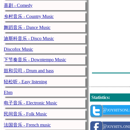
Jo
1h. 32min. 前
喜剧 - Comedy
F
1h. 39min. 前
乡村音乐 - Country Music
Ht
1h. 47min. 前
舞蹈音乐 - Dance Music
F
1h. 52min. 前
迪斯科音乐 - Disco Music
Ht
1h. 59min. 前
Discofox Music
F
2h. 4min. 前
下节奏音乐 - Downtempo Music
Ht
18h. 40min. 前
F
18h. 47min. 前
鼓和贝司 - Drum and bass
轻松听 - Easy listening
Ebm
Statistics
:
电子音乐 - Electronic Music
@joyhitsonl
民间音乐 - Folk Music
法国音乐 - French music
@joyhits.onl