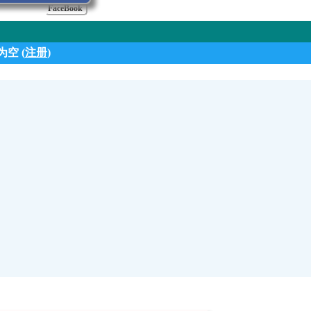
FaceBook
空 (
注册
)