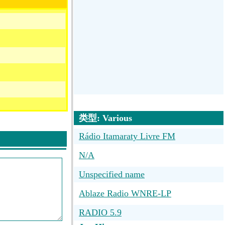
类型: Various
Rádio Itamaraty Livre FM
N/A
Unspecified name
Ablaze Radio WNRE-LP
RADIO 5.9