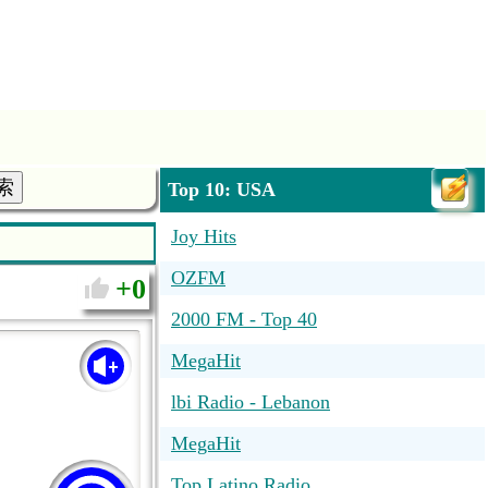
索
Top 10: USA
Joy Hits
OZFM
0
2000 FM - Top 40
MegaHit
lbi Radio - Lebanon
MegaHit
Top Latino Radio