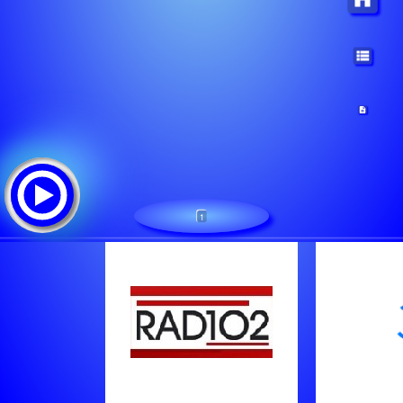
1
Radio102
Tracklist: