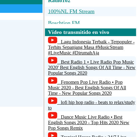
Radio102
100%NL FM Stream
Boschtion FM
Vídeo transmitido en vivo
BLUE RADIO - Greece -
www.blueradio.gr
Lagu Indonesia Terbaik - Terpopuler -
Terhits Sepanjang Masa #MusicStream
KUAT 192
#LiveMusic #DirumahAja
Best Radio 1 • Live Radio Pop Music
Radiononstop
2020' Best English Songs Of All Time - New
Popular Songs 2020
Fenomen Pop Live Radio • Pop
Music 2020 - Best English Songs Of All
Time - New Popular Songs 2020
lofi hip hop radio - beats to relax/study
to
Dance Music Live Radio • Best
English Songs 2020 - Top Hits 2020 New
Pop Songs Remix