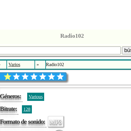
Radio102
bú
»
Varios
»
Radio102
Géneros:
Various
Bitrate:
128
Formato de sonido:
MP3