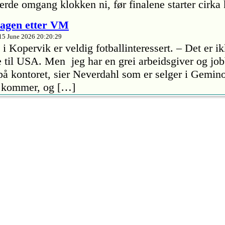
jerde omgang klokken ni, før finalene starter cirk
dagen etter VM
15 June 2026 20:20:29
i Kopervik er veldig fotballinteressert. – Det er i
e til USA. Men jeg har en grei arbeidsgiver og job
å kontoret, sier Neverdahl som er selger i Gemino
e kommer, og […]
n for 76. gang
15 June 2026 13:39:27
or Tysværtrimmen melder om rekordstor forhåndsp
vær og i tillegg kommer Bjørnis! Vi har i dag bes
je Angel Nesheim fra arrangørklubben Stegaberg 
u trenger å vite om torsdagens arrangement.
Johannes Dale Husebø
2 June 2026 20:41:35
 i gang torsdag kveld og den neste måneden vil de 