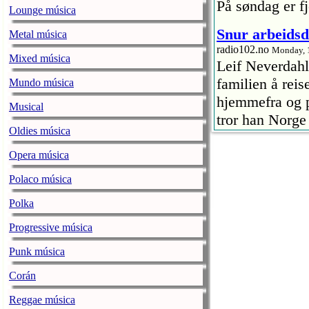
På søndag er f
Lounge música
Snur arbeids
Metal música
radio102.no
Monday, 
Mixed música
Leif Neverdahl 
familien å reis
Mundo música
hjemmefra og p
Musical
tror han Norg
Oldies música
Tysværtrimme
Opera música
radio102.no
Monday, 
Arrangørene f
Polaco música
lover nydelig 
Polka
Finshus og Sil
Progressive música
forteller alt d
Punk música
VM-prat med 
Corán
radio102.no
Friday, 1
VM ble sparket
Reggae música