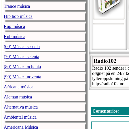
Trance música
Hip hop música
Rap música
Rnb música
(60) Música sesenta
(70) Música setenta
Radio102
(80) Música ochenta
Radio 102 sender i
døgnet på en 24/7 ko
(90) Música noventa
lytteroppslutning på
http://radio102.no
Africana música
Alemán música
Alternativa música
Comentarios:
Ambiental música
Americana Música