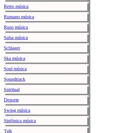
mye fotball i 
Retro música
Johannes om ha
utgave hvor N
Rumano música
Ruso música
Episode 13: Kj
radio102.no
Friday, 1
Salsa música
I denne episod
Schlager
og jobber i ABC
selv, blant an
Ska música
102. […]
Soul música
Søstrene står
Soundtrack
radio102.no
Friday, 1
Spiritual
Marianne Hugle
Vangen på sønd
Deporte
siden. Arrange
Swing música
de samler inn p
Sinfónica música
Hilde – 60 år
Talk