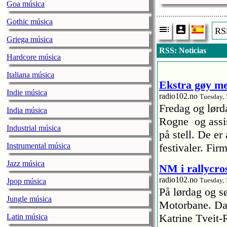
Goa música
Gothic música
RSS
Griega música
RSS: Noticias
Hardcore música
Italiana música
Ekstra gøy me
Indie música
radio102.no
Tuesday, 
Fredag og lørd
India música
Rogne og assis
Industrial música
på stell. De e
Instrumental música
festivaler. Fir
Jazz música
NM i rallycros
radio102.no
Tuesday, 
Jpop música
På lørdag og s
Jungle música
Motorbane. Dan
Katrine Tveit-
Latin música