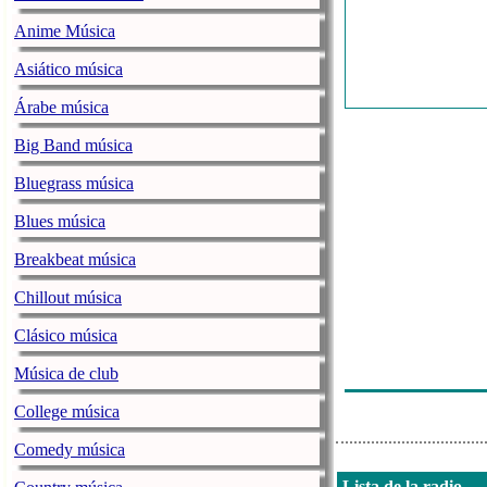
Anime Música
Asiático música
Árabe música
Big Band música
Bluegrass música
Blues música
Breakbeat música
Chillout música
Clásico música
Música de club
College música
Comedy música
Lista de la radio