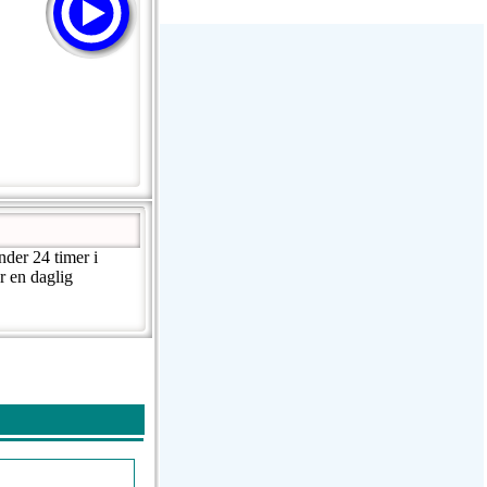
Stream Radiovoz Coruña
RTFM Lounge
PulsRadio LOUNGE
Dance One Radio San Francisco
CLASSIC ROCK MIAMI
der 24 timer i
r en daglig