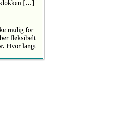
a klokken […]
kke mulig for
ber fleksibelt
r. Hvor langt
åmelding, de
øk at Thomas
IL som
bli spilt