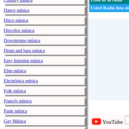
Country música
Usted Radio lista d
Dance música
Disco música
Discofox música
Downtempo música
Drum and bass música
Easy listening música
Ebm música
Electrónica música
Folk música
Francés música
Funk música
Gay Música
YouTube