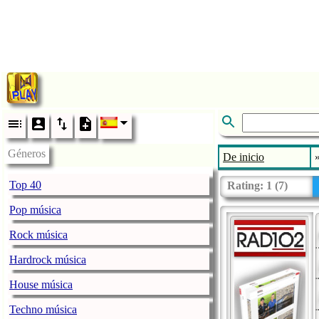
Géneros
De inicio
Top 40
Rating:
1
(
7
)
Pop música
Rock música
Hardrock música
House música
Techno música