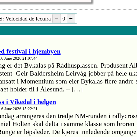
: Velocidad de lectura
0
d festival i hjembyen
16 June 2026 21:07:44
ag er det Bykalas på Rådhusplassen. Produsent Al
tent Geir Baldersheim Leirvåg jobber på hele uka 
r ansatt i Momentium som eier Bykalas flere andre 
maet holder til i Ålesund. – […]
s i Vikedal i helgen
16 June 2026 15:22:21
øndag arrangeres den tredje NM-runden i rallycros
iel Holten skal delta i samme klasse som brore
Runge er løpsleder. De kjøres innledende omganger