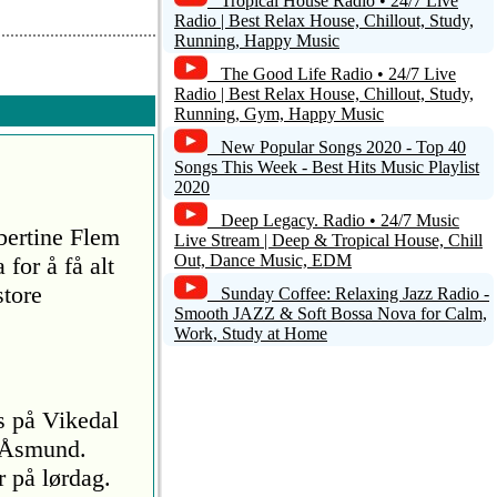
Tropical House Radio • 24/7 Live
Radio | Best Relax House, Chillout, Study,
Running, Happy Music
The Good Life Radio • 24/7 Live
Radio | Best Relax House, Chillout, Study,
Running, Gym, Happy Music
New Popular Songs 2020 - Top 40
Songs This Week - Best Hits Music Playlist
2020
Deep Legacy. Radio • 24/7 Music
bertine Flem
Live Stream | Deep & Tropical House, Chill
Out, Dance Music, EDM
for å få alt
store
Sunday Coffee: Relaxing Jazz Radio -
Smooth JAZZ & Soft Bossa Nova for Calm,
Work, Study at Home
s på Vikedal
n Åsmund.
 på lørdag.