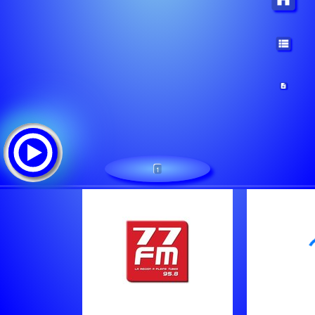
1
77FM
Tracklist: