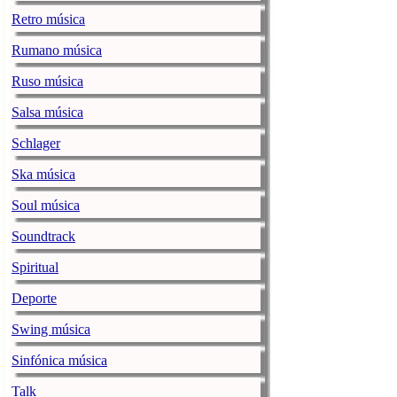
gamut of feeli
Retro música
– Jammin’ with
Rumano música
Burn! Rock C
Ruso música
musicenthusiast.net |
Apologies to t
Salsa música
could not. I w
Schlager
hotel’s busine
WordPress …
Ska música
and Two
Soul música
Aging Suburb
Soundtrack
musicenthusiast.net |
Spiritual
Now if any of 
teasers, this 
Deporte
able to maintai
Swing música
…
Continue r
Sinfónica música
Roll up for t
Talk