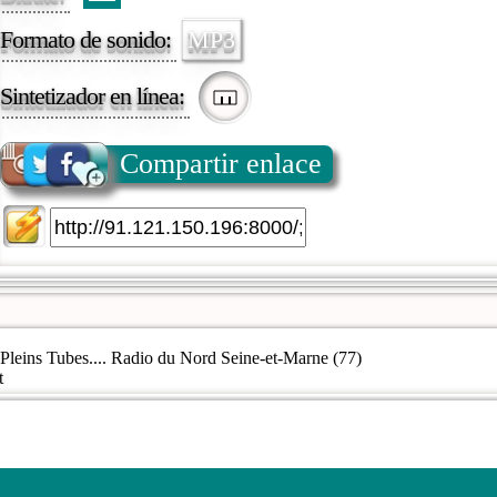
Formato de sonido:
MP3
Sintetizador en línea:
Compartir enlace
leins Tubes.... Radio du Nord Seine-et-Marne (77)
t