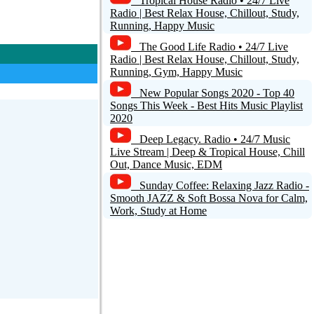
Tropical House Radio • 24/7 Live
Radio | Best Relax House, Chillout, Study,
Running, Happy Music
The Good Life Radio • 24/7 Live
Radio | Best Relax House, Chillout, Study,
Running, Gym, Happy Music
New Popular Songs 2020 - Top 40
Songs This Week - Best Hits Music Playlist
2020
Deep Legacy. Radio • 24/7 Music
Live Stream | Deep & Tropical House, Chill
Out, Dance Music, EDM
Sunday Coffee: Relaxing Jazz Radio -
Smooth JAZZ & Soft Bossa Nova for Calm,
Work, Study at Home