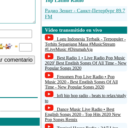
Top Latino Radio
Радио Зенит - Санкт-Петербург 89.7
FM
powerfm.org - 320Kbps MP3 Stream
Vídeo transmitido en vivo
MB STUDIO
Lagu Indonesia Terbaik - Terpopuler -
Terhits Sepanjang Masa #MusicStream
palmos1042
#LiveMusic #DirumahAja
Best Radio 1 • Live Radio Pop Music
ar comentario
Abiding Radio - Bluegrass Hymns
2020' Best English Songs Of All Time - New
Popular Songs 2020
Fenomen Pop Live Radio • Pop
Music 2020 - Best English Songs Of All
Time - New Popular Songs 2020
lofi hip hop radio - beats to relax/study
to
Dance Music Live Radio • Best
English Songs 2020 - Top Hits 2020 New
Pop Songs Remix