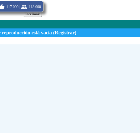
117 000 |
118 000
FaceBook
e reproducción está vacía (
Registrar
)