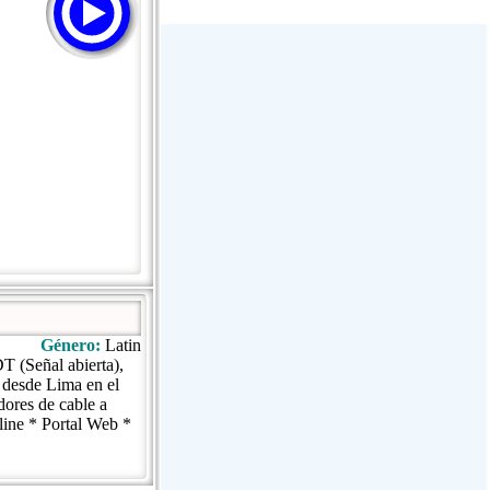
Stream Radiovoz Coruña
RTFM Lounge
PulsRadio LOUNGE
Dance One Radio San Francisco
CLASSIC ROCK MIAMI
Género:
Latin
T (Señal abierta),
 desde Lima en el
dores de cable a
line * Portal Web *