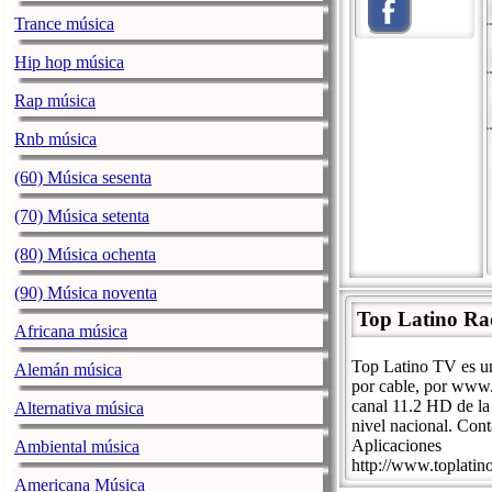
Trance música
Hip hop música
Rap música
Rnb música
(60) Música sesenta
(70) Música setenta
(80) Música ochenta
(90) Música noventa
Top Latino Ra
Africana música
Top Latino TV es un
Alemán música
por cable, por www.
canal 11.2 HD de la 
Alternativa música
nivel nacional. Con
Aplicaciones
Ambiental música
http://www.toplatino
Americana Música