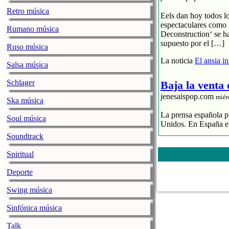
Retro música
Eels dan hoy todos l
espectaculares como 
Rumano música
Deconstruction‘ se h
supuesto por el […]
Ruso música
La noticia
El ansia i
Salsa música
Schlager
Baja la venta
jenesaispop.com
miér
Ska música
La prensa española pu
Soul música
Unidos. En España el
Soundtrack
El streaming p
El CD se hunde
Spiritual
La industria 
Deporte
La noticia
Baja la ve
Swing música
La alegre fan
Sinfónica música
jenesaispop.com
miér
Talk