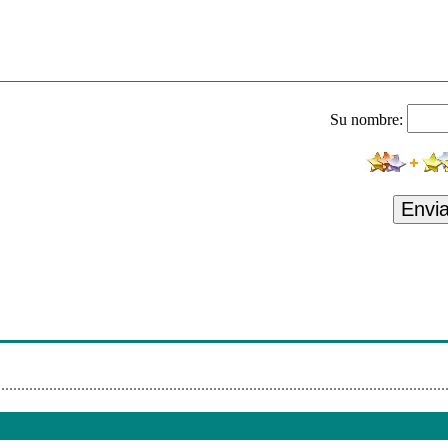
ust Another Girl
ee - Vivo Ahora [Ft. Lucas Arnau]
ión
Su nombre:
aves
[Feat.foxes]
ontrol
Envi
 - Son De Amores
m
Make Me
 - La Mala Y La Buena [Ft. Gente De Zona]