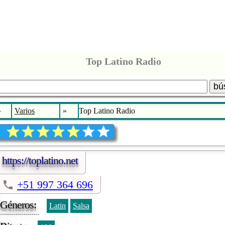
Top Latino Radio
bú
»
Varios
»
Top Latino Radio
https://toplatino.net
+51 997 364 696
Géneros:
Latin
Salsa