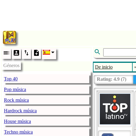
Géneros
De inicio
Top 40
Rating:
4.9
(
7
)
Pop música
Rock música
Hardrock música
House música
Techno música