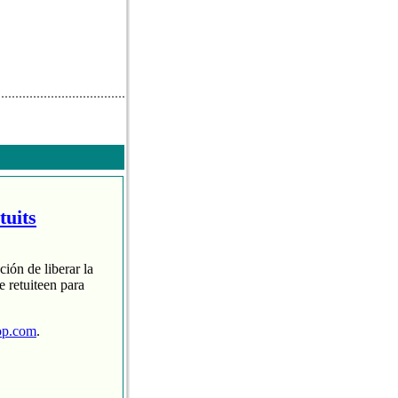
tuits
ción de liberar la
 retuiteen para
op.com
.