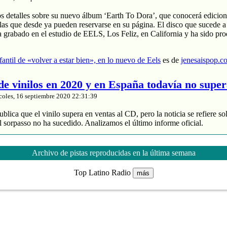
os detalles sobre su nuevo álbum ‘Earth To Dora’, que conocerá edicion
las que desde ya pueden reservarse en su página. El disco que sucede a
a grabado en el estudio de EELS, Los Feliz, en California y ha sido pr
nfantil de «volver a estar bien», en lo nuevo de Eels
es de
jenesaispop.c
 de vinilos en 2020 y en España todavía no supe
coles, 16 septiembre 2020 22:31:39
blica que el vinilo supera en ventas al CD, pero la noticia se refiere so
 sorpasso no ha sucedido. Analizamos el último informe oficial.
roduce un 88% de los ingresos
 y divide entre 2 sus ventas
Archivo de pistas reproducidas en la última semana
de música grabada sube un 4% en España
Top Latino Radio
más
nta de vinilos en 2020 y en España todavía no supera al CD
es de
jenes
tasía manchega de Karmento
coles, 16 septiembre 2020 20:03:16