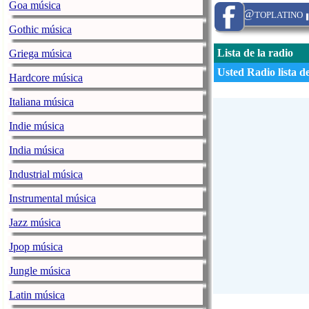
Goa música
@toplatino
Gothic música
Lista de la radio
Griega música
Usted Radio lista d
Hardcore música
Italiana música
Indie música
India música
Industrial música
Instrumental música
Jazz música
Jpop música
Jungle música
Latin música