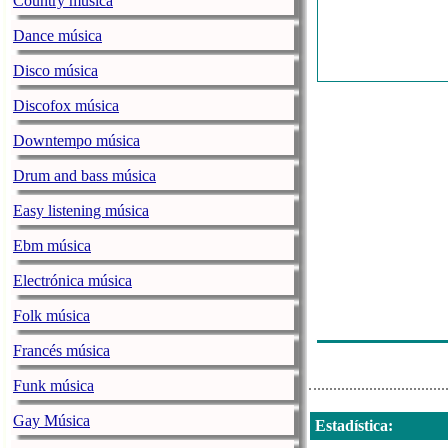
Country música
The Killers - J
Dance música
Cali Y El Dand
Disco música
Maná - La Pris
Discofox música
Mr. Probz - W
Downtempo música
Zedd - Clarity 
Drum and bass música
Jetfons - Sin C
Easy listening música
Andy & Lucas
Ebm música
Rihanna - S&
Electrónica música
Avicii - You 
Folk música
Alex Sensation
Francés música
Funk música
Gay Música
Estadística
: