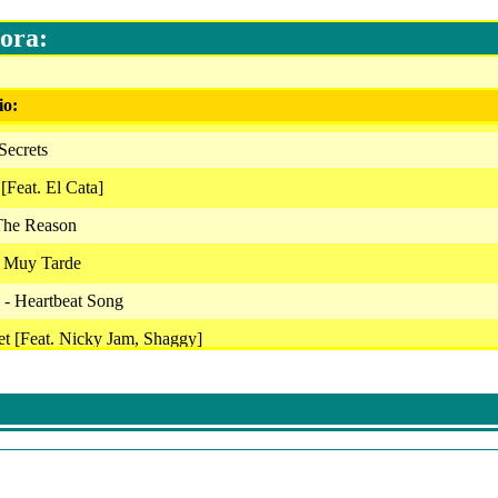
ora:
io:
Secrets
[Feat. El Cata]
The Reason
s Muy Tarde
 - Heartbeat Song
et [Feat. Nicky Jam, Shaggy]
ns - On Top Of The World
a Rey - Tan Solo
- Tardes Negras
Talk Dirty [Feat. 2 Chainz]