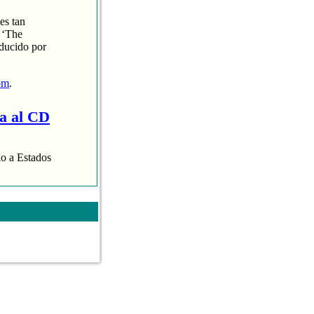
es tan
 ‘The
oducido por
om
.
ra al CD
lo a Estados
aispop.com
.