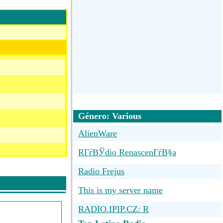
Género: Various
AlienWare
RГѓВЎdio RenascenГѓВ§a
Radio Frejus
This is my server name
RADIO.IPIP.CZ: R