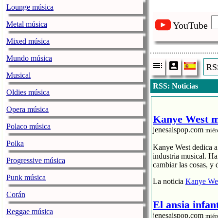
Lounge música
Metal música
YouTube
Mixed música
Mundo música
RSS
Musical
RSS: Noticias
Oldies música
Opera música
Kanye West me
Polaco música
jenesaispop.com
miér
Polka
Kanye West dedica a s
industria musical. H
Progressive música
cambiar las cosas, y 
Punk música
La noticia
Kanye Wes
Corán
El ansia infan
Reggae música
jenesaispop.com
miér