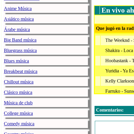
Anime Música
En vivo ah
Asiático música
Que jugó en la rad
Árabe música
Big Band música
The Weeknd - 
Bluegrass música
Shakira - Loca 
Hoobastank - 
Blues música
Yuridia - Ya E
Breakbeat música
Kelly Clarkson
Chillout música
Farruko - Suns
Clásico música
Imagine Drago
Música de club
Comentarios:
Alejandro Roc
College música
Tiziano Ferro 
Comedy música
Jason Derulo - 