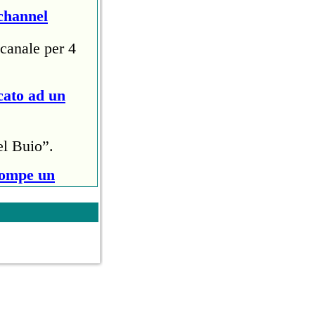
channel
canale per 4
cato ad un
el Buio”.
rompe un
ri (circa
ollo anti
owl Halftime