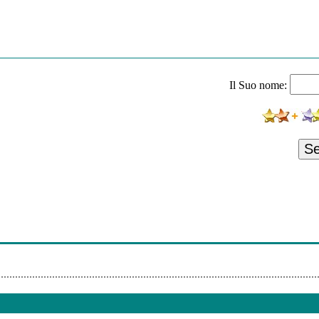
ust Another Girl
ee - Vivo Ahora [Ft. Lucas Arnau]
ión
Il Suo nome:
aves
[Feat.foxes]
ontrol
S
 - Son De Amores
m
Make Me
 - La Mala Y La Buena [Ft. Gente De Zona]