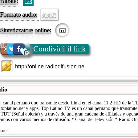
Bitrate:
128
Formato audio:
AAC
Sintetizzatore online:
Condividi il link
dio
 canal peruano que transmite desde Lima en el canal 11.2 HD de la TD
toplatino.net y apps. Top Latino TV es un canal peruano que transmite
TDT (Señal abierta) y a través de una gran cadena de afiliadas y opera
tamos con varios medios de difusión: * Canal de Televisión * Radio On
.net