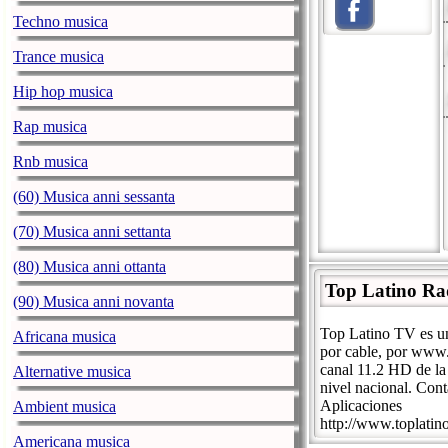
Techno musica
Trance musica
Hip hop musica
Rap musica
Rnb musica
(60) Musica anni sessanta
(70) Musica anni settanta
(80) Musica anni ottanta
Top Latino Ra
(90) Musica anni novanta
Top Latino TV es un
Africana musica
por cable, por www.
canal 11.2 HD de la 
Alternative musica
nivel nacional. Con
Aplicaciones
Ambient musica
http://www.toplatino
Americana musica