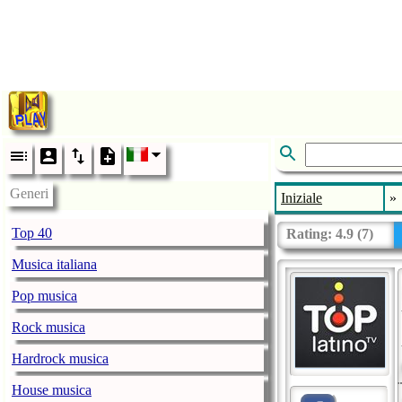
Generi
Iniziale
»
Top 40
Rating:
4.9
(
7
)
Musica italiana
Pop musica
Rock musica
Hardrock musica
House musica