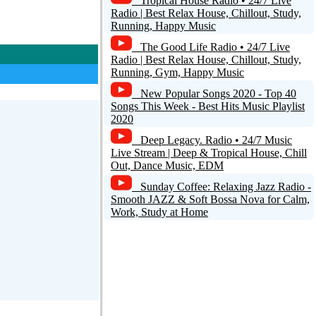
Tropical House Radio • 24/7 Live
Radio | Best Relax House, Chillout, Study,
Running, Happy Music
The Good Life Radio • 24/7 Live
Radio | Best Relax House, Chillout, Study,
Running, Gym, Happy Music
New Popular Songs 2020 - Top 40
Songs This Week - Best Hits Music Playlist
2020
Deep Legacy. Radio • 24/7 Music
Live Stream | Deep & Tropical House, Chill
Out, Dance Music, EDM
Sunday Coffee: Relaxing Jazz Radio -
Smooth JAZZ & Soft Bossa Nova for Calm,
Work, Study at Home