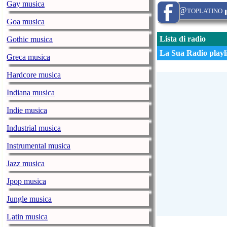
Gay musica
@toplatino
Goa musica
Lista di radio
Gothic musica
La Sua Radio playli
Greca musica
Hardcore musica
Indiana musica
Indie musica
Industrial musica
Instrumental musica
Jazz musica
Jpop musica
Jungle musica
Latin musica