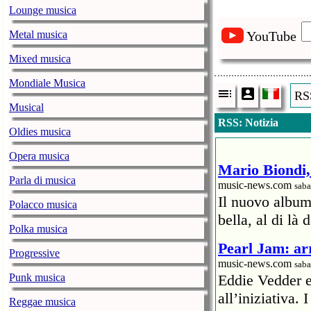
Lounge musica
Metal musica
YouTube
Mixed musica
Mondiale Musica
RSS
Musical
RSS: Notizia
Oldies musica
Opera musica
Mario Biondi, 
Parla di musica
music-news.com
saba
Il nuovo album
Polacco musica
bella, al di là 
Polka musica
Pearl Jam: arr
Progressive
music-news.com
saba
Punk musica
Eddie Vedder 
all’iniziativa.
Reggae musica