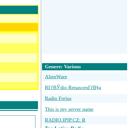
Genere: Various
AlienWare
RГѓВЎdio RenascenГѓВ§a
Radio Frejus
This is my server name
RADIO.IPIP.CZ: R