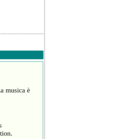
La musica è
s
tion.