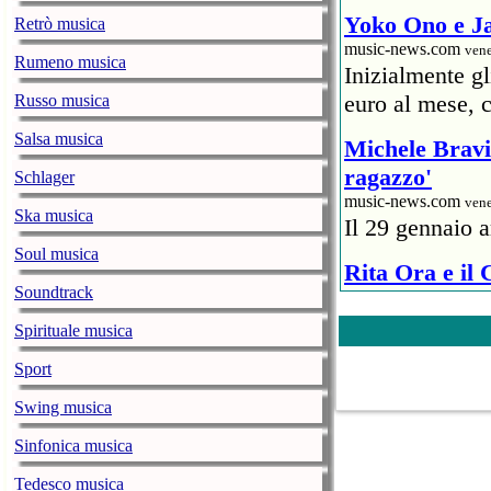
Yoko Ono e Ja
Retrò musica
music-news.com
vene
Rumeno musica
Inizialmente g
euro al mese, c
Russo musica
Salsa musica
Michele Bravi 
ragazzo'
Schlager
music-news.com
vene
Ska musica
Il 29 gennaio a
Soul musica
Rita Ora e il
Soundtrack
ristoratore
music-news.com
vene
Spirituale musica
Un rappresentan
Sport
6mila euro) al 
Covid.
Swing musica
Sinfonica musica
The Weeknd: i
Show
Tedesco musica