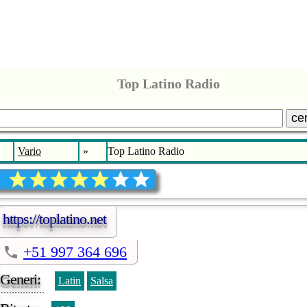
Top Latino Radio
ce
Vario
»
Top Latino Radio
https://toplatino.net
+51 997 364 696
Generi:
Latin
Salsa