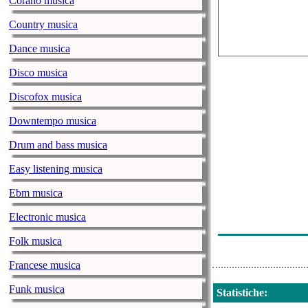
Corano musica
The Killers - J
Country musica
Cali Y El Dand
Dance musica
Maná - La Pris
Disco musica
Mr. Probz - W
Discofox musica
Zedd - Clarity 
Downtempo musica
Jetfons - Sin C
Drum and bass musica
Andy & Lucas
Easy listening musica
Rihanna - S&
Ebm musica
Avicii - You 
Electronic musica
Alex Sensation
Folk musica
Francese musica
Funk musica
Statistiche
: