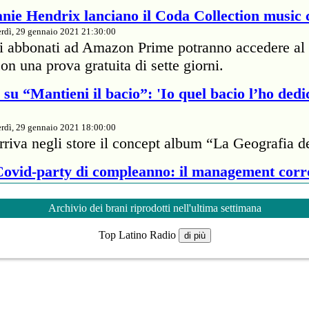
nie Hendrix lanciano il Coda Collection music 
rdì, 29 gennaio 2021 21:30:00
li abbonati ad Amazon Prime potranno accedere al 
on una prova gratuita di sette giorni.
su “Mantieni il bacio”: 'Io quel bacio l’ho dedi
rdì, 29 gennaio 2021 18:00:00
rriva negli store il concept album “La Geografia d
 Covid-party di compleanno: il management cor
rdì, 29 gennaio 2021 18:00:00
Archivio dei brani riprodotti nell'ultima settimana
te della cantante britannica ha passato 7mila dolla
Top Latino Radio
proprietario di un ristorante per infrangere il protoc
di più
nveste 5 milioni e 800mila euro per il Super B