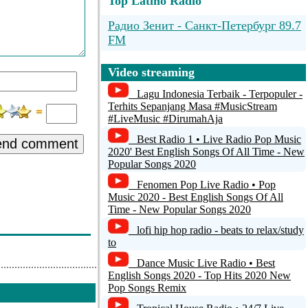
Top Latino Radio
Радио Зенит - Санкт-Петербург 89.7
FM
powerfm.org - 320Kbps MP3 Stream
Video streaming
MB STUDIO
Lagu Indonesia Terbaik - Terpopuler -
Terhits Sepanjang Masa #MusicStream
palmos1042
#LiveMusic #DirumahAja
Best Radio 1 • Live Radio Pop Music
end comment
Abiding Radio - Bluegrass Hymns
2020' Best English Songs Of All Time - New
Popular Songs 2020
Fenomen Pop Live Radio • Pop
Music 2020 - Best English Songs Of All
Time - New Popular Songs 2020
lofi hip hop radio - beats to relax/study
to
Dance Music Live Radio • Best
English Songs 2020 - Top Hits 2020 New
Pop Songs Remix