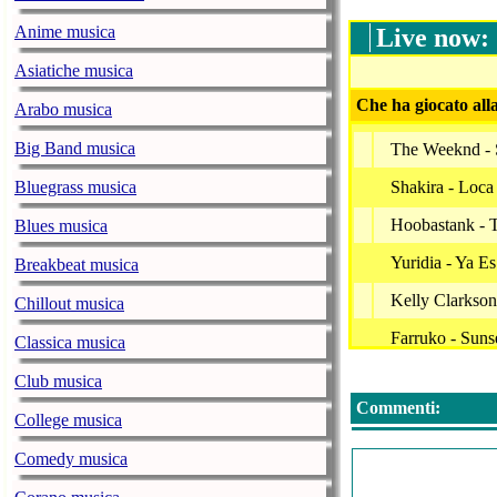
Anime musica
Live now:
Asiatiche musica
Che ha giocato all
Arabo musica
Big Band musica
The Weeknd - 
Bluegrass musica
Shakira - Loca 
Hoobastank - 
Blues musica
Yuridia - Ya E
Breakbeat musica
Kelly Clarkson
Chillout musica
Farruko - Suns
Classica musica
Imagine Drago
Club musica
Commenti:
Alejandro Roc
College musica
Tiziano Ferro 
Comedy musica
Jason Derulo - 