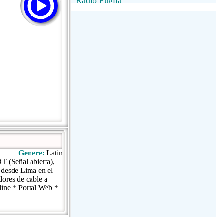
Radio Puglia
Radio Puglia
Radio VivaFm
FANTASTICA
NettunoBolognaUno
Genere:
Latin
T (Señal abierta),
 desde Lima en el
dores de cable a
line * Portal Web *