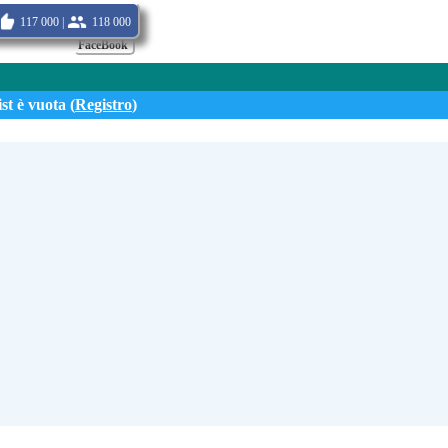
117 000 |
118 000
FaceBook
st è vuota (
Registro
)