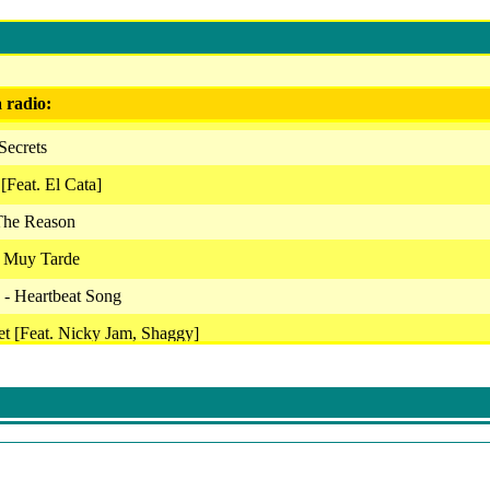
a radio:
Secrets
[Feat. El Cata]
The Reason
s Muy Tarde
 - Heartbeat Song
et [Feat. Nicky Jam, Shaggy]
ns - On Top Of The World
a Rey - Tan Solo
- Tardes Negras
Talk Dirty [Feat. 2 Chainz]