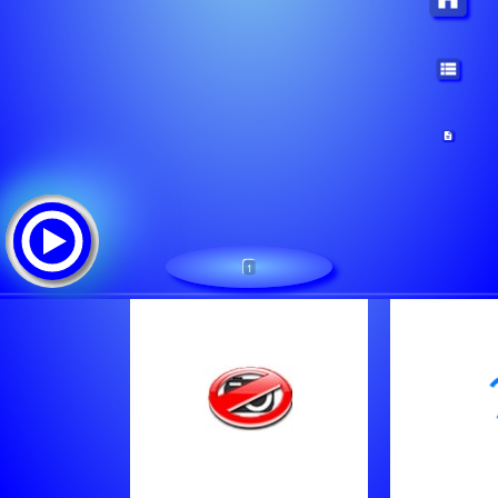
1
uvestacion
Tracklist:
Uvestacion-Radiotv//tu Punto De Conexion/////laztvonline-La
Esencia Latinoamericana///
Toyo Rodrigo''en Vivo'''lati2Uve..desde Las 20H00 A 22Hoo'''