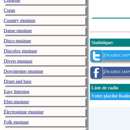
Comédie
Coran
Country musique
Danse musique
Disco musique
Statistique
:
Discofox musique
@radiocamp
Divers musique
@radiocamp
Downtempo musique
Drum and bass
Liste de radio
Easy listening
Votre playlist Radio
Ebm musique
Électronique musique
Folk musique