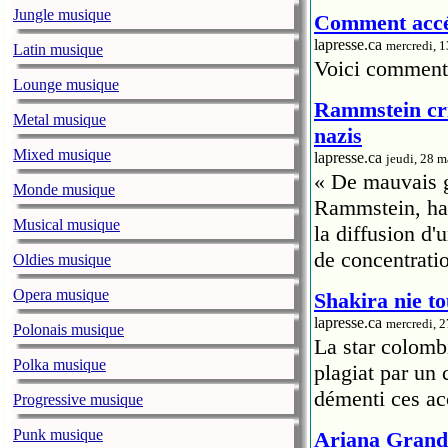
Jungle musique
Comment accéd
lapresse.ca
mercredi, 
Latin musique
Voici comment 
Lounge musique
Rammstein cri
Metal musique
nazis
Mixed musique
lapresse.ca
jeudi, 28 
« De mauvais go
Monde musique
Rammstein, hab
Musical musique
la diffusion d
de concentrati
Oldies musique
Opera musique
Shakira nie to
lapresse.ca
mercredi, 
Polonais musique
La star colomb
Polka musique
plagiat par un
démenti ces ac
Progressive musique
Punk musique
Ariana Grande