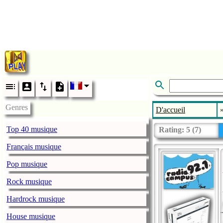
Genres
D'accueil
Top 40 musique
Rating:
5
(
7
)
Français musique
Pop musique
Rock musique
Hardrock musique
House musique