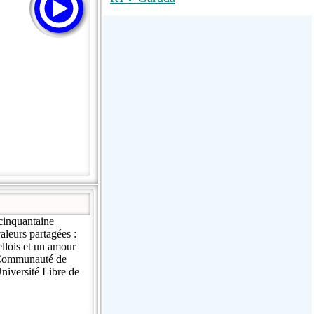
M RADIO
SUN
La Grosse Radio Regg...
cinquantaine
aleurs partagées :
ellois et un amour
a Communauté de
niversité Libre de