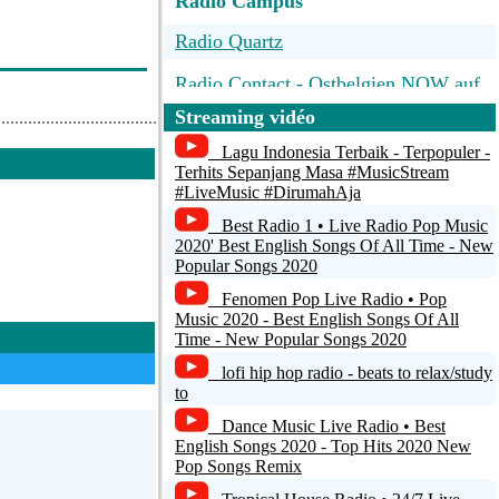
Radio Campus
Radio Quartz
Radio Contact - Ostbelgien NOW auf
UKW 96,7 MHz - Livestream von
Streaming vidéo
DH-Media.com
Lagu Indonesia Terbaik - Terpopuler -
Antenne Steiermark
Terhits Sepanjang Masa #MusicStream
#LiveMusic #DirumahAja
macjingle Heartbeat
Best Radio 1 • Live Radio Pop Music
2020' Best English Songs Of All Time - New
CAA RADIO
Popular Songs 2020
Fenomen Pop Live Radio • Pop
Music 2020 - Best English Songs Of All
Time - New Popular Songs 2020
lofi hip hop radio - beats to relax/study
to
Dance Music Live Radio • Best
English Songs 2020 - Top Hits 2020 New
Pop Songs Remix