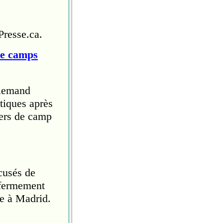
Presse.ca.
de camps
llemand
tiques après
iers de camp
cusés de
 fermement
e à Madrid.