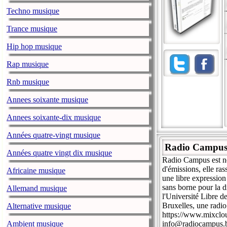
Techno musique
Trance musique
Hip hop musique
Rap musique
Rnb musique
Annees soixante musique
Annees soixante-dix musique
Années quatre-vingt musique
Radio Campu
Années quatre vingt dix musique
Radio Campus est né
d'émissions, elle ra
Africaine musique
une libre expression
sans borne pour la d
Allemand musique
l'Université Libre 
Bruxelles, une radio
Alternative musique
https://www.mixclo
Ambient musique
info@radiocampus.