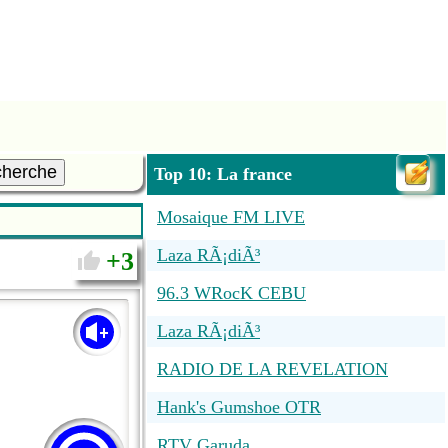
cherche
Top 10: La france
Mosaique FM LIVE
Laza RÃ¡diÃ³
3
96.3 WRocK CEBU
Laza RÃ¡diÃ³
RADIO DE LA REVELATION
Hank's Gumshoe OTR
RTV Garuda