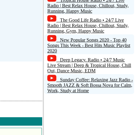
Tropical House Radio • 24/7 Live
Radio | Best Relax House, Chillout, Study,
Running, Happy Music
The Good Life Radio • 24/7 Live
Radio | Best Relax House, Chillout, Study,
Running, Gym, Happy Music
New Popular Songs 2020 - Top 40
Songs This Week - Best Hits Music Playlist
2020
Deep Legacy. Radio • 24/7 Music
Live Stream | Deep & Tropical House, Chill
Out, Dance Music, EDM
Sunday Coffee: Relaxing Jazz Radio -
Smooth JAZZ & Soft Bossa Nova for Calm,
Work, Study at Home