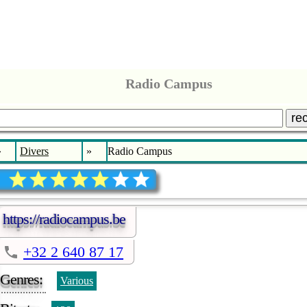
Radio Campus
re
»
Divers
»
Radio Campus
https://radiocampus.be
+32 2 640 87 17
Genres:
Various