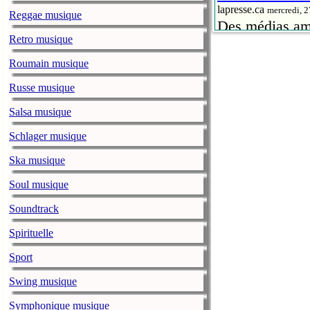
lapresse.ca
mercredi, 
Reggae musique
Des médias amé
Retro musique
la chanteuse A
Sweetener
.
Roumain musique
Russe musique
Petite-Vallée 
lapresse.ca
mercredi, 
Salsa musique
Les organisate
Schlager musique
ministère de la
Théâtre de la V
Ska musique
avant 2021, ce 
Soul musique
Il y a 50 ans
Soundtrack
lapresse.ca
mercredi, 
Spirituelle
Il y a 50 ans,
événement médi
Sport
démarche en fa
Swing musique
The Lumineers
Symphonique musique