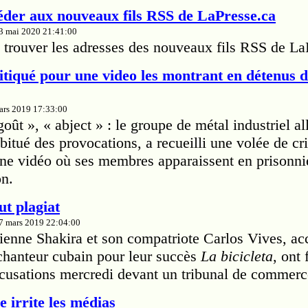
er aux nouveaux fils RSS de LaPresse.ca
13 mai 2020 21:41:00
trouver les adresses des nouveaux fils RSS de La
tiqué pour une video les montrant en détenus 
mars 2019 17:33:00
ût », « abject » : le groupe de métal industriel a
itué des provocations, a recueilli une volée de cri
'une vidéo où ses membres apparaissent en prisonn
on.
ut plagiat
27 mars 2019 22:04:00
ienne Shakira et son compatriote Carlos Vives, ac
 chanteur cubain pour leur succès
La bicicleta
, ont
cusations mercredi devant un tribunal de commerc
 irrite les médias