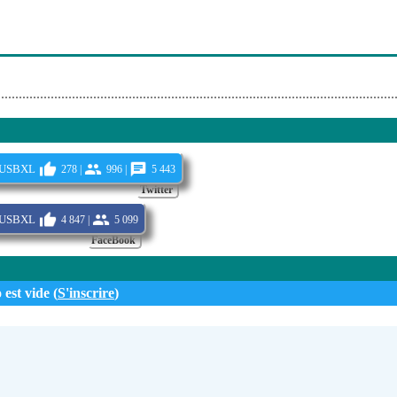
usbxl
278 |
996 |
5 443
Twitter
usbxl
4 847 |
5 099
FaceBook
 est vide (
S'inscrire
)