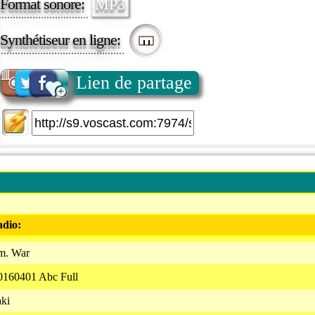
Format sonore:
MP3
Synthétiseur en ligne:
Lien de partage
adio:
.m. War
20160401 Abc Full
aki