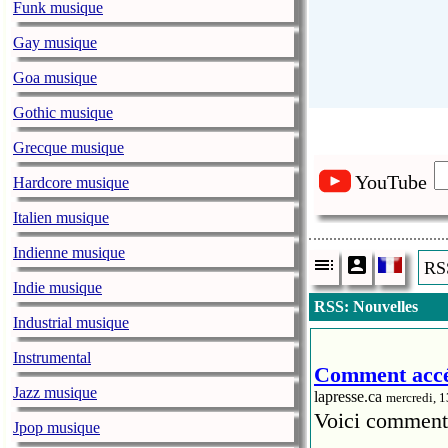
Funk musique
Gay musique
Goa musique
Gothic musique
Grecque musique
YouTube
Hardcore musique
Italien musique
Indienne musique
RSS
Indie musique
RSS: Nouvelles
Industrial musique
Instrumental
Comment accéd
Jazz musique
lapresse.ca
mercredi, 
Voici comment 
Jpop musique