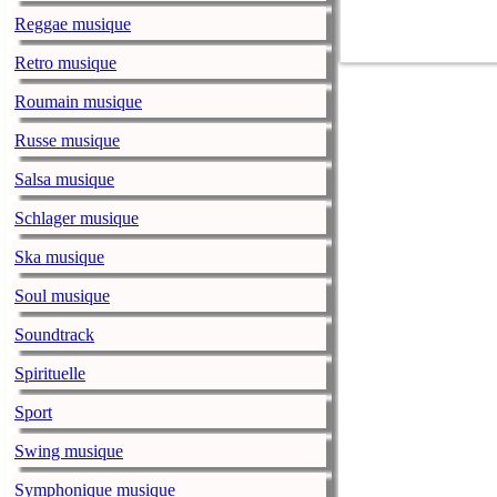
Reggae musique
Petite-Vallée 
Retro musique
lapresse.ca
mercredi, 
Les organisate
Roumain musique
ministère de la
Russe musique
Théâtre de la V
avant 2021, ce 
Salsa musique
Il y a 50 ans
Schlager musique
lapresse.ca
mercredi, 
Ska musique
Il y a 50 ans,
Soul musique
événement médi
démarche en fa
Soundtrack
The Lumineers
Spirituelle
lapresse.ca
mardi, 26 
Sport
Le Festival Os
Swing musique
tiendra le wee
Symphonique musique