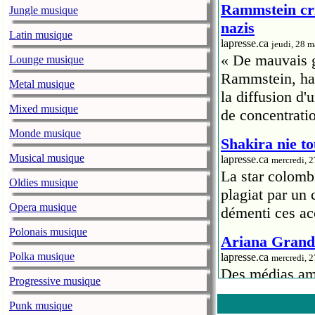
Rammstein cri
Jungle musique
nazis
Latin musique
lapresse.ca
jeudi, 28 
« De mauvais go
Lounge musique
Rammstein, hab
Metal musique
la diffusion d
Mixed musique
de concentrati
Monde musique
Shakira nie to
Musical musique
lapresse.ca
mercredi, 
La star colomb
Oldies musique
plagiat par un
Opera musique
démenti ces ac
Polonais musique
Ariana Grande
Polka musique
lapresse.ca
mercredi, 
Des médias amé
Progressive musique
la chanteuse A
Punk musique
Sweetener
.