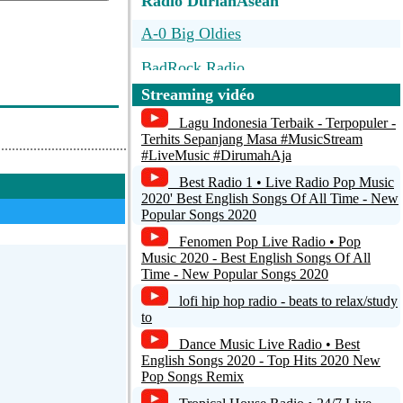
Radio DurianAsean
A-0 Big Oldies
BadRock Radio
Streaming vidéo
RadioHawana
Lagu Indonesia Terbaik - Terpopuler -
MuzFM
Terhits Sepanjang Masa #MusicStream
#LiveMusic #DirumahAja
SALSA INTERACTIVA RADIO SIR
Best Radio 1 • Live Radio Pop Music
2020' Best English Songs Of All Time - New
Popular Songs 2020
Fenomen Pop Live Radio • Pop
Music 2020 - Best English Songs Of All
Time - New Popular Songs 2020
lofi hip hop radio - beats to relax/study
to
Dance Music Live Radio • Best
English Songs 2020 - Top Hits 2020 New
Pop Songs Remix