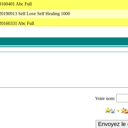
20160401 Abc Full
20190913 Self Love Self Healing 1000
 20160331 Abc Full
 20190417 Indroducing Homeopathy Part 3
20190510 Self Love Self Healing 1000
ern - Fitness
eikur
ern - Fitness
use Show 102 - Atmospheric Deep House Mix - 2014
te
Votre nom:
 20190425 Hello Malaysia 02
link - Bila Seharusnya Feat. Noh Salleh
Envoyez le