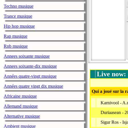
Techno musique
Trance musique
Hip hop musique
Rap musique
Rnb musique
Annees soixante musique
Annees soixante-dix musique
Live now:
Années quatre-vingt musique
Années quatre vingt dix musique
Qui a joué sur la r
Africaine musique
Karnivool - A
Allemand musique
Duriaasean - 
Alternative musique
Sigur Ros - Isj
Ambient musique