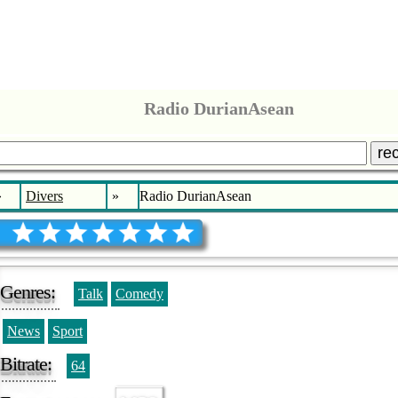
Radio DurianAsean
re
»
Divers
»
Radio DurianAsean
Genres:
Talk
Comedy
News
Sport
Bitrate:
64