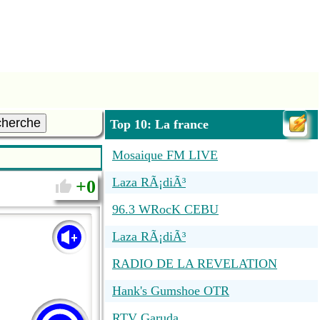
cherche
Top 10: La france
Mosaique FM LIVE
Laza RÃ¡diÃ³
0
96.3 WRocK CEBU
Laza RÃ¡diÃ³
RADIO DE LA REVELATION
Hank's Gumshoe OTR
RTV Garuda