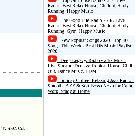
Tropical House Radio • 24/7 Live
Radio | Best Relax House, Chillout, Study,
Running, Happy Music
The Good Life Radio • 24/7 Live
Radio | Best Relax House, Chillout, Study,
Running, Gym, Happy Music
New Popular Songs 2020 - Top 40
Songs This Week - Best Hits Music Playlist
2020
Deep Legacy. Radio • 24/7 Music
Live Stream | Deep & Tropical House, Chill
Out, Dance Music, EDM
Sunday Coffee: Relaxing Jazz Radio -
Smooth JAZZ & Soft Bossa Nova for Calm,
Work, Study at Home
Presse.ca.