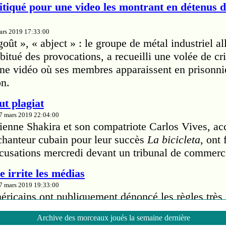
tiqué pour une video les montrant en détenus 
mars 2019 17:33:00
ût », « abject » : le groupe de métal industriel a
itué des provocations, a recueilli une volée de cri
'une vidéo où ses membres apparaissent en prisonn
on.
ut plagiat
27 mars 2019 22:04:00
ienne Shakira et son compatriote Carlos Vives, ac
 chanteur cubain pour leur succès
La bicicleta
, ont
cusations mercredi devant un tribunal de commerc
 irrite les médias
27 mars 2019 19:33:00
ricains ont publiquement dénoncé les règles très s
riana Grande leur impose pour la couverture de sa
Archive des morceaux joués la semaine dernière