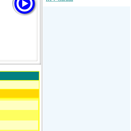
M RADIO
SUN
La Grosse Radio Regg...