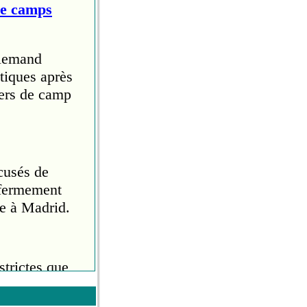
de camps
llemand
tiques après
iers de camp
cusés de
 fermement
e à Madrid.
trictes que
 tournée