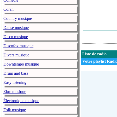
Comédie
Durianasean - 
Coran
Durianasean -
Country musique
Durianasean - 
Danse musique
Durianasean - 
Disco musique
Discofox musique
Liste de radio
Divers musique
Votre playlist Radio
Downtempo musique
Drum and bass
Easy listening
Ebm musique
Électronique musique
Folk musique