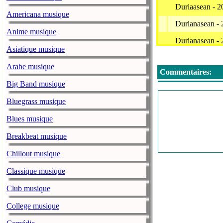
Duriaasean - 
Americana musique
Durianasean - 
Anime musique
Durianasean -
Asiatique musique
Durianasean -
Arabe musique
Commentaires:
Durianasean - 
Big Band musique
Shan And Jun S
Bluegrass musique
Sigur Ros - Kv
Blues musique
Shan And Jun S
Breakbeat musique
Deep Space Ho
Chillout musique
Alt-J - Tessella
Classique musique
Durianasean -
Club musique
Kross 26
College musique
Goldfish And B