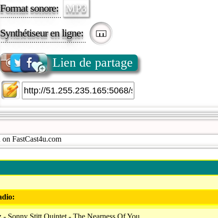
Format sonore:
MP3
Synthétiseur en ligne:
Lien de partage
on on FastCast4u.com
adio:
z - Sonny Stitt Quintet - The Nearness Of You