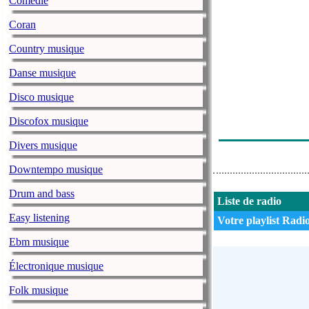
Comédie
Frank Wess Qua
Coran
Late Night Jaz
Country musique
Late Night Jaz
Danse musique
Jazz Lounge - 
Disco musique
Liz Story Great
Discofox musique
Jazz Lounge -
Divers musique
Downtempo musique
Drum and bass
Liste de radio
Easy listening
Votre playlist Radio
Ebm musique
Électronique musique
Folk musique