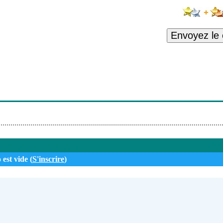
rtet - Frank Wess Quartet - It's So Peaceful In The Country
z - Ron Hockett - My Ideal
Envoyez le
z - Gerry Gibbs - Watch What Happens
Christian Tamburr - It Rained Again Last Night
est Hits - Liz Story - My Ship
 Bob James - The Green Hour
 est vide (
S'inscrire
)