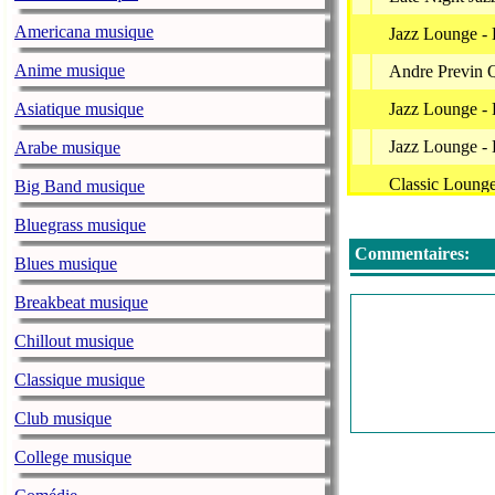
Americana musique
Jazz Lounge - 
Anime musique
Andre Previn Q
Asiatique musique
Jazz Lounge - 
Jazz Lounge - 
Arabe musique
Classic Lounge
Big Band musique
Mellow Club - 
Bluegrass musique
Commentaires:
Massimo Farao 
Blues musique
Jazz Lounge - 
Breakbeat musique
Holiday Loung
Chillout musique
Jazz Lounge - B
Classique musique
Andre Previn Qu
Club musique
Jazz Lounge -
College musique
Midnight Hour 