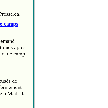
Presse.ca.
de camps
llemand
tiques après
iers de camp
cusés de
 fermement
e à Madrid.