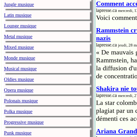
Comment accéd
Jungle musique
lapresse.ca
mercredi, 
Latin musique
Voici comment 
Lounge musique
Rammstein cri
Metal musique
nazis
lapresse.ca
jeudi, 28 
Mixed musique
« De mauvais go
Monde musique
Rammstein, hab
la diffusion d
Musical musique
de concentrati
Oldies musique
Shakira nie to
Opera musique
lapresse.ca
mercredi, 
Polonais musique
La star colomb
plagiat par un
Polka musique
démenti ces ac
Progressive musique
Ariana Grande
Punk musique