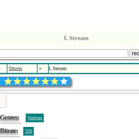
L Stream
re
»
Divers
»
L Stream
Genres:
Various
Bitrate:
320