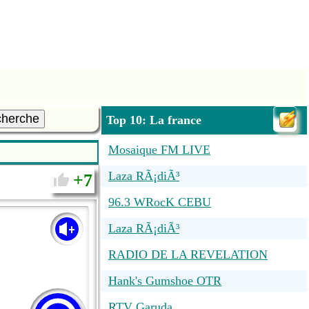
cherche
Top 10: La france
Mosaique FM LIVE
Laza RÃ¡diÃ³
7
96.3 WRocK CEBU
Laza RÃ¡diÃ³
RADIO DE LA REVELATION
Hank's Gumshoe OTR
RTV Garuda