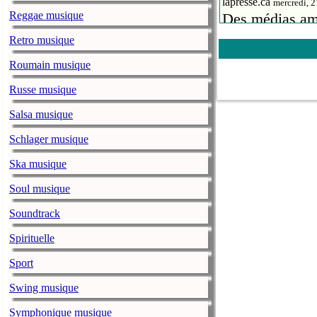
lapresse.ca
mercredi, 
Reggae musique
Des médias amé
la chanteuse A
Retro musique
Sweetener
.
Roumain musique
Petite-Vallée 
Russe musique
lapresse.ca
mercredi, 
Salsa musique
Les organisate
ministère de la
Schlager musique
Théâtre de la V
Ska musique
avant 2021, ce 
Soul musique
Il y a 50 ans
Soundtrack
lapresse.ca
mercredi, 
Il y a 50 ans,
Spirituelle
événement médi
Sport
démarche en fa
Swing musique
The Lumineers
Symphonique musique
lapresse.ca
mardi, 26 