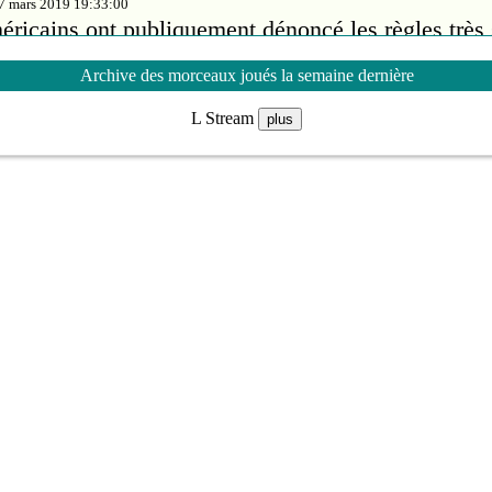
27 mars 2019 19:33:00
ricains ont publiquement dénoncé les règles très s
riana Grande leur impose pour la couverture de sa
Archive des morceaux joués la semaine dernière
L Stream
plus
lance un cri du coeur
27 mars 2019 19:28:00
urs du Festival en chanson de Petite-Vallée réclam
 Culture «un signal clair» pour une reconstruction
ieille Forge, sans quoi le projet pourrait ne pas voi
qui nuirait aux activités estivales du village gaspé
, John Lennon et Yoko Ono lançaient leurs «bed-
27 mars 2019 02:38:00
 John Lennon et Yoko Ono lançaient à Amsterdam l
atique «Bed-ins for Peace» («Dans les lits pour l
veur de la paix dans le monde.
, Chemical Brothers et Janelle Monae à Oshe
mars 2019 22:02:00