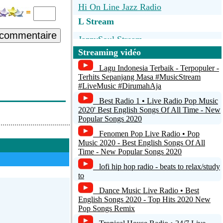
Hi On Line Jazz Radio
L Stream
 commentaire
JazzySoul Stream
Streaming vidéo
J1 HITS
Lagu Indonesia Terbaik - Terpopuler -
Radio Pingvin - Najbolja domaca
Terhits Sepanjang Masa #MusicStream
#LiveMusic #DirumahAja
zabavna muzika
Best Radio 1 • Live Radio Pop Music
Central FM
2020' Best English Songs Of All Time - New
Popular Songs 2020
FAPATUR RADIO
Fenomen Pop Live Radio • Pop
Music 2020 - Best English Songs Of All
Time - New Popular Songs 2020
lofi hip hop radio - beats to relax/study
to
Dance Music Live Radio • Best
English Songs 2020 - Top Hits 2020 New
Pop Songs Remix