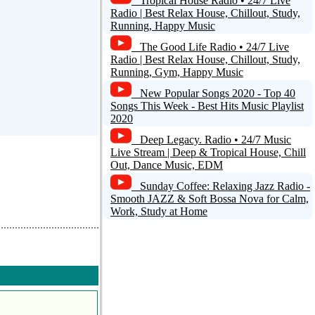
Tropical House Radio • 24/7 Live
Radio | Best Relax House, Chillout, Study,
Running, Happy Music
The Good Life Radio • 24/7 Live
Radio | Best Relax House, Chillout, Study,
Running, Gym, Happy Music
New Popular Songs 2020 - Top 40
Songs This Week - Best Hits Music Playlist
2020
Deep Legacy. Radio • 24/7 Music
Live Stream | Deep & Tropical House, Chill
Out, Dance Music, EDM
Sunday Coffee: Relaxing Jazz Radio -
Smooth JAZZ & Soft Bossa Nova for Calm,
Work, Study at Home