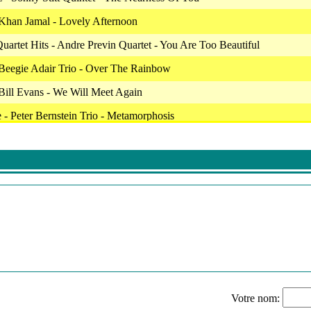
Khan Jamal - Lovely Afternoon
uartet Hits - Andre Previn Quartet - You Are Too Beautiful
Beegie Adair Trio - Over The Rainbow
Bill Evans - We Will Meet Again
 - Peter Bernstein Trio - Metamorphosis
Scott Hamilton - I'm Glad There Is You
Hits - Massimo Farao - Easy Livin
Harry Allen - I'll Be Seeing You
e 2 - New York Jazz Moods - Midnight
lue Mitchell - Portrait Of Jennie
artet Hits - Andre Previn Quartet - I Fall In Love Too Easily
 Bill Evans - Remembering The Rain
Votre nom:
- Lars Jansson Trio - Hope