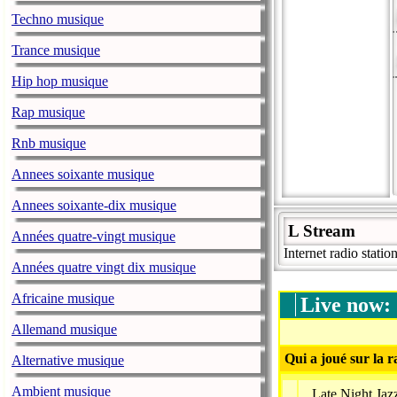
Techno musique
Trance musique
Hip hop musique
Rap musique
Rnb musique
Annees soixante musique
Annees soixante-dix musique
L Stream
Années quatre-vingt musique
Internet radio stati
Années quatre vingt dix musique
Africaine musique
Live now:
Allemand musique
Qui a joué sur la r
Alternative musique
Ambient musique
Late Night Jaz