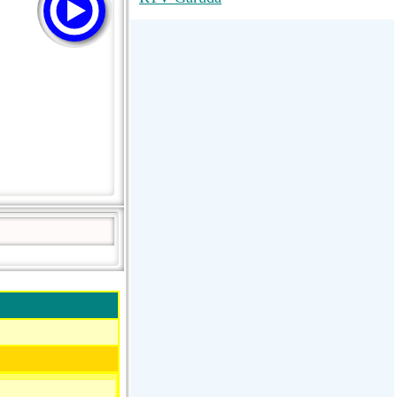
M RADIO
SUN
La Grosse Radio Regg...