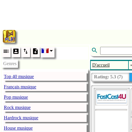
Genres
D'accueil
Top 40 musique
Rating:
5.3
(
7
)
Français musique
Pop musique
Rock musique
Hardrock musique
House musique