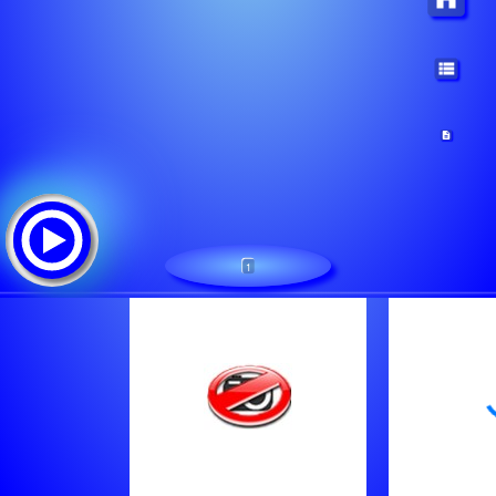
1
Quit FM
Tracklist: