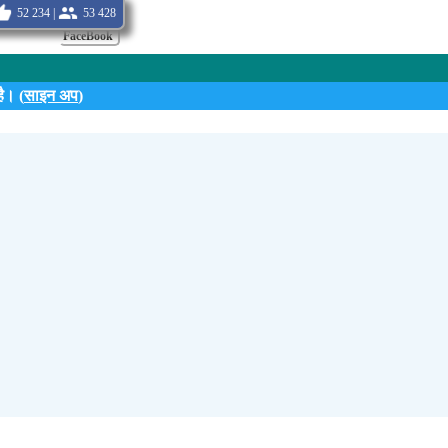
52 234 |
53 428
FaceBook
ै। (
साइन अप
)