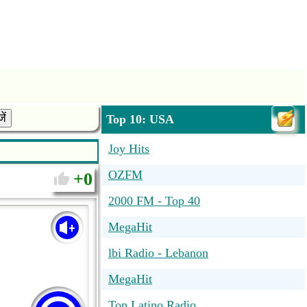
ें
Top 10: USA
Joy Hits
OZFM
0
2000 FM - Top 40
MegaHit
lbi Radio - Lebanon
MegaHit
Top Latino Radio