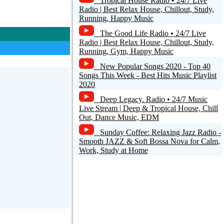
Tropical House Radio • 24/7 Live
Radio | Best Relax House, Chillout, Study,
Running, Happy Music
The Good Life Radio • 24/7 Live
Radio | Best Relax House, Chillout, Study,
Running, Gym, Happy Music
New Popular Songs 2020 - Top 40
Songs This Week - Best Hits Music Playlist
2020
Deep Legacy. Radio • 24/7 Music
Live Stream | Deep & Tropical House, Chill
Out, Dance Music, EDM
Sunday Coffee: Relaxing Jazz Radio -
Smooth JAZZ & Soft Bossa Nova for Calm,
Work, Study at Home