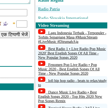
Radio Regina
Radio Patria
Radio Slovakia International
Video Streaming
Radio LLapi
Lagu Indonesia Terbaik - Terpopuler -
एक टिप्पणी भेजें
Радио Маяк - Москва 103.4 FM
Terhits Sepanjang Masa #MusicStream
#LiveMusic #DirumahAja
Дети FM
Best Radio 1 • Live Radio Pop Music
2020' Best English Songs Of All Time -
New Popular Songs 2020
Fenomen Pop Live Radio • Pop
Music 2020 - Best English Songs Of All
Time - New Popular Songs 2020
lofi hip hop radio - beats to relax/study
to
Dance Music Live Radio • Best
English Songs 2020 - Top Hits 2020 New
Pop Songs Remix