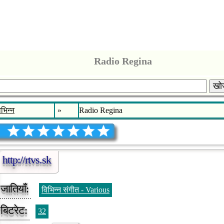
Radio Regina
खोज
िभिन्न
»
Radio Regina
http://rtvs.sk
जातियाँ:
विभिन्न संगीत - Various
बिटरेट:
32