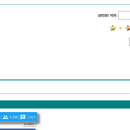
n, Enrique Iglesias-Could I Have This Kiss Forever
आपका नाम:
v-Povedzme
pina Javornícek-Povedz Mi Slávičku
-Jesus To A Child (Special Radio Edit)
 Ja
 |
8 269 |
1 413
Twitter