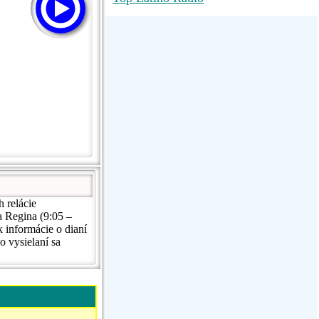
RadioMaxMusic Greatest Hits 256K
Stream
88.1 The Park (WSDP-FM) |
Plymouth, MI USA
Joy Hits
 relácie
a Regina (9:05 –
k informácie o dianí
o vysielaní sa