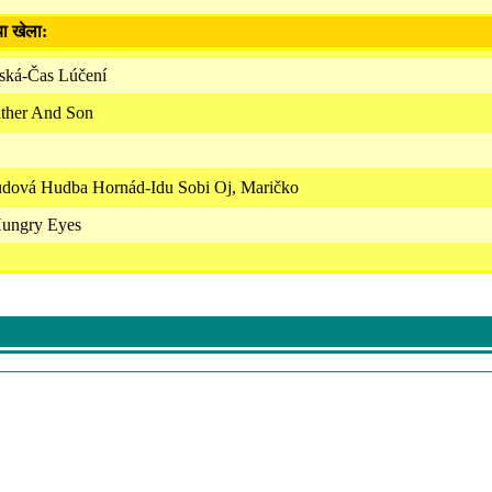
या खेला:
ská-Čas Lúčení
ather And Son
Ludová Hudba Hornád-Idu Sobi Oj, Maričko
Hungry Eyes
?-Ponad Maky
ká Spevácka Skupina Z Hertníka, Ludová Hudba Šarišan-Pri Jarečku 
Juraj Dávid, Jozef Mesík-Na Ponických Lúkach
y Heart Will Go On Love Theme From 'titanic'