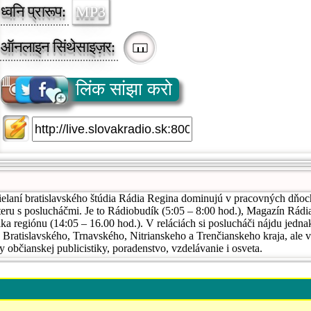
ध्वनि प्रारूप:
MP3
ऑनलाइन सिंथेसाइज़र:
लिंक सांझा करो
laní bratislavského štúdia Rádia Regina dominujú v pracovných dňoch
eru s poslucháčmi. Je to Rádiobudík (5:05 – 8:00 hod.), Magazín Rádi
ka regiónu (14:05 – 16.00 hod.). V reláciách si poslucháči nájdu jedna
 Bratislavského, Trnavského, Nitrianskeho a Trenčianskeho kraja, ale v
ky občianskej publicistiky, poradenstvo, vzdelávanie i osveta.