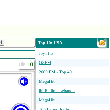
ें
Top 10: USA
Joy Hits
OZFM
0
2000 FM - Top 40
MegaHit
lbi Radio - Lebanon
MegaHit
Top Latino Radio