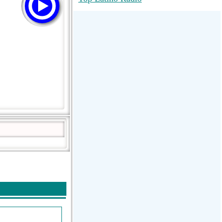
RadioMaxMusic Greatest Hits 256K
Stream
88.1 The Park (WSDP-FM) |
Plymouth, MI USA
Joy Hits