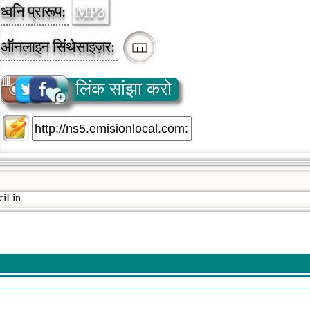
ध्वनि प्रारूप:
MP3
ऑनलाइन सिंथेसाइज़र:
लिंक सांझा करो
ciГіn