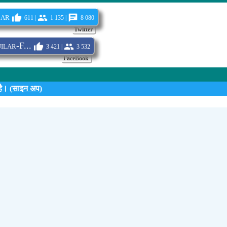
lar
611 |
1 135 |
8 080
Twitter
lar-F...
3 421 |
3 532
FaceBook
ै। (
साइन अप
)