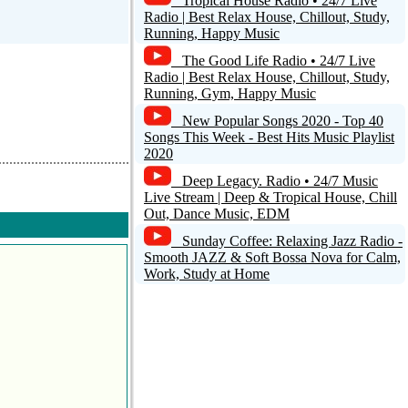
Tropical House Radio • 24/7 Live
Radio | Best Relax House, Chillout, Study,
Running, Happy Music
The Good Life Radio • 24/7 Live
Radio | Best Relax House, Chillout, Study,
Running, Gym, Happy Music
New Popular Songs 2020 - Top 40
Songs This Week - Best Hits Music Playlist
2020
Deep Legacy. Radio • 24/7 Music
Live Stream | Deep & Tropical House, Chill
Out, Dance Music, EDM
Sunday Coffee: Relaxing Jazz Radio -
Smooth JAZZ & Soft Bossa Nova for Calm,
Work, Study at Home