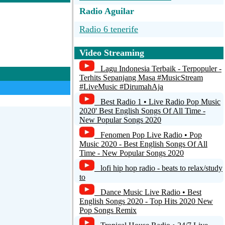
Radio Aguilar
Radio 6 tenerife
radio24
Video Streaming
Genesis Communications Network:
Lagu Indonesia Terbaik - Terpopuler -
Channel 4
Terhits Sepanjang Masa #MusicStream
#LiveMusic #DirumahAja
RAAR FM
Best Radio 1 • Live Radio Pop Music
2020' Best English Songs Of All Time -
Tre Raadio - Rapla 91,3 MHz
New Popular Songs 2020
Fenomen Pop Live Radio • Pop
Music 2020 - Best English Songs Of All
Time - New Popular Songs 2020
lofi hip hop radio - beats to relax/study
to
Dance Music Live Radio • Best
English Songs 2020 - Top Hits 2020 New
Pop Songs Remix