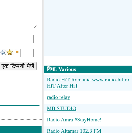
एक टिप्पणी भेजें
विधा: Various
Radio HiT Romania www.radio-hit.ro
HiT After HiT
radio relay
MB STUDIO
Radio Amra #StayHome!
Radio Altamar 102.3 FM