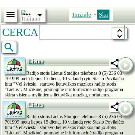
Iniziale
Ska
»
CERCA
Lietus
Radijo stotis Lietus Studijos telefonas:8 (5) 236 03
701999 metų liepos 15 dieną, 10 valandą ryte Stasio Povilaičio
hitu "Vėl švieski" startavo lietuviškos muzikos radijo stotis
"Lietus". Muzikinė, pramoginė ir informacinė radijo programa
skirta visiems mylintiems lietuvišką muziką, norintiems...
Lietus
Radijo stotis Lietus Studijos telefonas:8 (5) 236 03
701999 metų liepos 15 dieną, 10 valandą ryte Stasio Povilaičio
hitu "Vėl švieski" startavo lietuviškos muzikos radijo stotis
"Lietus". Muzikinė, pramoginė ir informacinė radijo programa