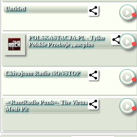
Untitled
POLSKASTACJA.PL - Tylko
Polskie Przeboje , aacplus
Ckivajcom Radio NONSTOP
-=RantRadio Punk=- The Virtual
Mosh Pit