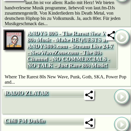
laut.fm ist vor allem: Radio mit Herz! Wir bie­ten
handverlesene Musik programme, liebevoll von laut.fm-DJs
zusammengestellt. Von Kinderliedern bis Death Metal, von
deutschem Hip­hop bis zu Volksmusik. Ja, auch 80er. Für jeden
Musikgeschmack das...
ANDYS 80S - The Rarest New Wave
80s Music - Make REQUESTS at
ANDYS80S.com - Stream Live 24-7
- NewWaveZone.com - The 80s
Channel - NO COMMERCIALS -
NO TALK - Just Rare 80s Music!
Where The Rarest 80s New Wave, Punk, Goth, SKA, Power Pop
and...
RADIO ZLATAR
Chill FM Dublin