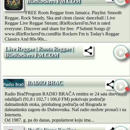
iRieRockers FM.COM
FREE Roots Reggae from Jamaica. Playlist: Smooth
Reggae, Rock Steady, Ska and clean classic dancehall | Live
Reggae Live Reggae Stream; iRieRockersFm.Net is rated
everyone. Discover and share for free. ↱Submit Songs @
www.iRieRockersFm.comiRie Rockers Fm is Today's Reggae
Classics And 80s-90s...
Live Reggae | Roots Reggae |
iRieRockers FM.COM
RADIO BRAC
Radio BračProgram RADIO BRAČA emitira se 24 sata dnevno, a
odašiljači (91,8 i 102,7 i 106,0 FM) pokrivaju područje
dalmatinskih otoka, priobalnog područja od Biograda te
dalmatinsku zagoru do Dubrovnika. Naš radio možete pronaći i na
Internetu.
Od 1987. g. pa do danas, popularnost koju ima...
Radio Dusa Krajine