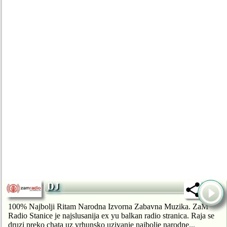
DJ
100% Najbolji Ritam Narodna Izvorna Zabavna Muzika. ZaM
Radio Stanice je najslusanija ex yu balkan radio stranica. Raja se
druzi preko chata uz vrhunsko uzivanje najbolje narodne...