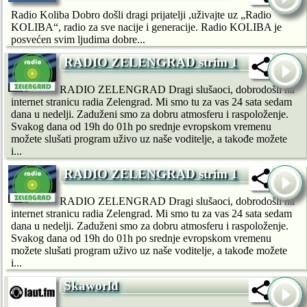
Radio Koliba Dobro došli dragi prijatelji ,uživajte uz „Radio
KOLIBA“, radio za sve nacije i generacije. Radio KOLIBA je
posvećen svim ljudima dobre...
RADIO ZELENGRAD strim 1
RADIO ZELENGRAD Dragi slušaoci, dobrodošli na
internet stranicu radia Zelengrad. Mi smo tu za vas 24 sata sedam
dana u nedelji. Zaduženi smo za dobru atmosferu i raspoloženje.
Svakog dana od 19h do 01h po srednje evropskom vremenu
možete slušati program uživo uz naše voditelje, a takođe možete
i...
RADIO ZELENGRAD strim 1
RADIO ZELENGRAD Dragi slušaoci, dobrodošli na
internet stranicu radia Zelengrad. Mi smo tu za vas 24 sata sedam
dana u nedelji. Zaduženi smo za dobru atmosferu i raspoloženje.
Svakog dana od 19h do 01h po srednje evropskom vremenu
možete slušati program uživo uz naše voditelje, a takođe možete
i...
Skaworld