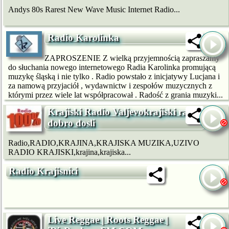
Andys 80s Rarest New Wave Music Internet Radio...
Radio Karolinka
ZAPROSZENIE Z wielką przyjemnością zapraszamy
do słuchania nowego internetowego Radia Karolinka promującą
muzykę śląską i nie tylko . Radio powstało z inicjatywy Lucjana i
za namową przyjaciół , wydawnictw i zespołów muzycznych z
którymi przez wiele lat współpracował . Radość z grania muzyki...
Krajiski Radio Valjevokrajiski radio
dobro dosli
Radio,RADIO,KRAJINA,KRAJISKA MUZIKA,UZIVO
RADIO KRAJISKI,krajina,krajiska...
Radio Krajisnici
Live Reggae | Roots Reggae |