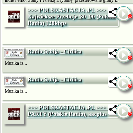
indie i emo, Stany i Wielką Brytanię, przesterowane gitary i...
>>> POLSKASTACJA .PL >>> -
Najwieksze Przeboje '80 '90 (Polskie
Radio) 128kbps
Radio Srbija - Cirilica
Muzika iz...
Radio Srbija - Cirilica
Muzika iz...
>>> POLSKASTACJA .PL >>> -
PARTY (Polskie Radio), aacplus