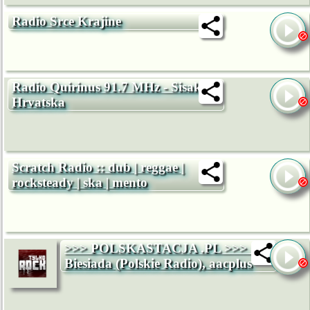
Radio Srce Krajine
Radio Quirinus 91.7 MHz - Sisak -
Hrvatska
Scratch Radio :: dub | reggae |
rocksteady | ska | mento
>>> POLSKASTACJA .PL >>> -
Biesiada (Polskie Radio), aacplus