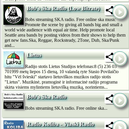
Bob's Ska Radio (Low Bitrate)
Bobs streaming SKA radio. Free online ska music
Promote the scene by giving all bands big and small a
world wide audience with equal air time. Help promote local
Seattle area bands by posting videos from their shows to help them
get new fans.Ska, Reggae, Rocksteady, 2Tone, Dub, Ska/Punk
and...
Lietus
Radijo stotis Lietus Studijos telefonas:8 (5) 236 03
701999 metų liepos 15 dieną, 10 valandą ryte Stasio Povilaičio
hitu "Vėl švieski" startavo lietuviškos muzikos radijo stotis
"Lietus". Muzikinė, pramoginė ir informacinė radijo programa
skirta visiems mylintiems lietuvišką muziką, norintiems...
Bob's Ska Radio
Bobs streaming SKA radio. Free online ska...
Radio Koliba - Vlaski Radio