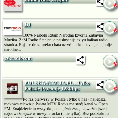
DJ
100% Najbolji Ritam Narodna Izvorna Zabavna
Muzika. ZaM Radio Stanice je najslusanija ex yu balkan radio
stranica. Raja se druzi preko chata uz vrhunsko uzivanje najbolje
narodne...
rskradiocom
POLSKASTACJA.PL - Tylko
Polskie Przeboje 128kbps
Po raz pierwszy w Polsce i tylko u nas - najlepsza
rockowa telewizja świata MTV Rocks ma swój kanał w Open
FM. Znajdziecie tu wszystko, co najświeższe, najważniejsze i
najodważniejsze w nowym rocku (i nie tylko). Bez podziału na