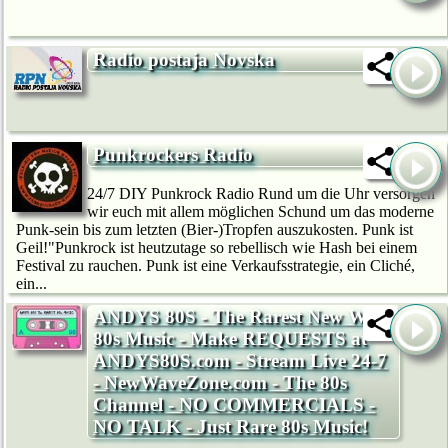
Radio postaja Novska
Punkrockers Radio
24/7 DIY Punkrock Radio Rund um die Uhr versorgen
wir euch mit allem möglichen Schund um das moderne
Punk-sein bis zum letzten (Bier-)Tropfen auszukosten. Punk ist
Geil!"Punkrock ist heutzutage so rebellisch wie Hash bei einem
Festival zu rauchen. Punk ist eine Verkaufsstrategie, ein Cliché,
ein...
ANDYS 80S - The Rarest New Wave
80s Music - Make REQUESTS at
ANDYS80S.com - Stream Live 24-7
- NewWaveZone.com - The 80s
Channel - NO COMMERCIALS -
NO TALK - Just Rare 80s Music!