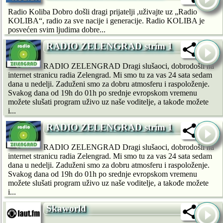
Radio Koliba Dobro došli dragi prijatelji ,uživajte uz „Radio
KOLIBA“, radio za sve nacije i generacije. Radio KOLIBA je
posvećen svim ljudima dobre...
RADIO ZELENGRAD strim 1
RADIO ZELENGRAD Dragi slušaoci, dobrodošli na
internet stranicu radia Zelengrad. Mi smo tu za vas 24 sata sedam
dana u nedelji. Zaduženi smo za dobru atmosferu i raspoloženje.
Svakog dana od 19h do 01h po srednje evropskom vremenu
možete slušati program uživo uz naše voditelje, a takođe možete
i...
RADIO ZELENGRAD strim 1
RADIO ZELENGRAD Dragi slušaoci, dobrodošli na
internet stranicu radia Zelengrad. Mi smo tu za vas 24 sata sedam
dana u nedelji. Zaduženi smo za dobru atmosferu i raspoloženje.
Svakog dana od 19h do 01h po srednje evropskom vremenu
možete slušati program uživo uz naše voditelje, a takođe možete
i...
Skaworld