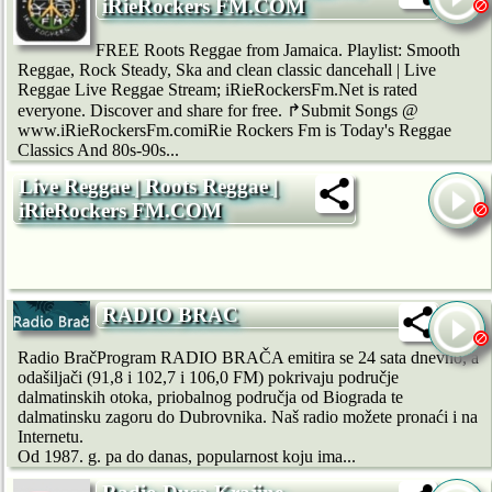
iRieRockers FM.COM
FREE Roots Reggae from Jamaica. Playlist: Smooth
Reggae, Rock Steady, Ska and clean classic dancehall | Live
Reggae Live Reggae Stream; iRieRockersFm.Net is rated
everyone. Discover and share for free. ↱Submit Songs @
www.iRieRockersFm.comiRie Rockers Fm is Today's Reggae
Classics And 80s-90s...
Live Reggae | Roots Reggae |
iRieRockers FM.COM
RADIO BRAC
Radio BračProgram RADIO BRAČA emitira se 24 sata dnevno, a
odašiljači (91,8 i 102,7 i 106,0 FM) pokrivaju područje
dalmatinskih otoka, priobalnog područja od Biograda te
dalmatinsku zagoru do Dubrovnika. Naš radio možete pronaći i na
Internetu.
Od 1987. g. pa do danas, popularnost koju ima...