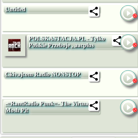
Untitled
POLSKASTACJA.PL - Tylko
Polskie Przeboje , aacplus
Ckivajcom Radio NONSTOP
-=RantRadio Punk=- The Virtual
Mosh Pit