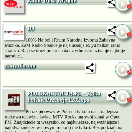
Radio Dusa Krajine
DJ
100% Najbolji Ritam Narodna Izvorna Zabavna
Muzika. ZaM Radio Stanice je najslusanija ex yu balkan radio
stranica. Raja se druzi preko chata uz vrhunsko uzivanje najbolje
narodne...
rskradiocom
POLSKASTACJA.PL - Tylko
Polskie Przeboje 128kbps
Po raz pierwszy w Polsce i tylko u nas - najlepsza
rockowa telewizja świata MTV Rocks ma swój kanał w Open
FM. Znajdziecie tu wszystko, co najświeższe, najważniejsze i
najodważniejsze w nowym rocku (i nie tylko). Bez podziału na