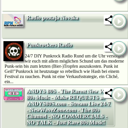
Radio postaja Novska
Punkrockers Radio
24/7 DIY Punkrock Radio Rund um die Uhr versorgen
wir euch mit allem möglichen Schund um das moderne
Punk-sein bis zum letzten (Bier-)Tropfen auszukosten. Punk ist
Geil!"Punkrock ist heutzutage so rebellisch wie Hash bei einem
Festival zu rauchen. Punk ist eine Verkaufsstrategie, ein Cliché,
ein...
ANDYS 80S - The Rarest New Wave
80s Music - Make REQUESTS at
ANDYS80S.com - Stream Live 24-7
- NewWaveZone.com - The 80s
Channel - NO COMMERCIALS -
NO TALK - Just Rare 80s Music!