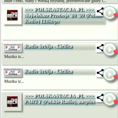
indie i emo, Stany i Wielką Brytanię, przesterowane gitary i...
>>> POLSKASTACJA .PL >>> -
Najwieksze Przeboje '80 '90 (Polskie
Radio) 128kbps
Radio Srbija - Cirilica
Muzika iz...
Radio Srbija - Cirilica
Muzika iz...
>>> POLSKASTACJA .PL >>> -
PARTY (Polskie Radio), aacplus