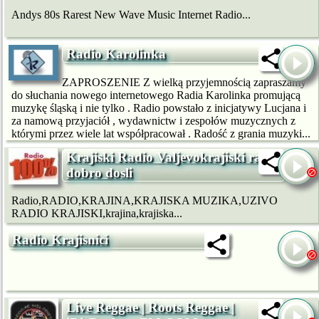
Andys 80s Rarest New Wave Music Internet Radio...
Radio Karolinka
ZAPROSZENIE Z wielką przyjemnością zapraszamy
do słuchania nowego internetowego Radia Karolinka promującą
muzykę śląską i nie tylko . Radio powstało z inicjatywy Lucjana i
za namową przyjaciół , wydawnictw i zespołów muzycznych z
którymi przez wiele lat współpracował . Radość z grania muzyki...
Krajiski Radio Valjevokrajiski radio
dobro dosli
Radio,RADIO,KRAJINA,KRAJISKA MUZIKA,UZIVO
RADIO KRAJISKI,krajina,krajiska...
Radio Krajisnici
Live Reggae | Roots Reggae |