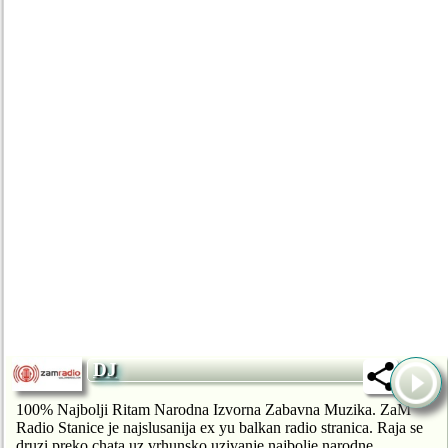
DJ
100% Najbolji Ritam Narodna Izvorna Zabavna Muzika. ZaM
Radio Stanice je najslusanija ex yu balkan radio stranica. Raja se
druzi preko chata uz vrhunsko uzivanje najbolje narodne...