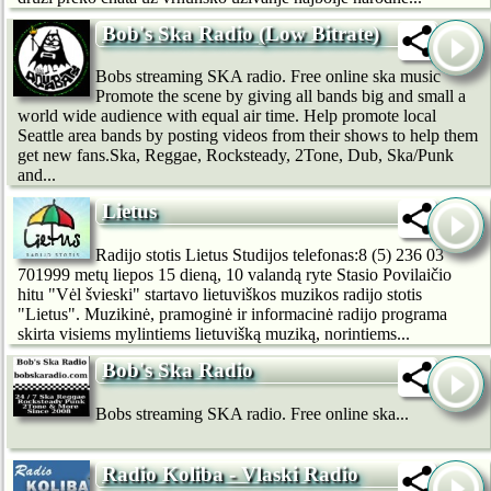
Bob's Ska Radio (Low Bitrate)
Bobs streaming SKA radio. Free online ska music
Promote the scene by giving all bands big and small a
world wide audience with equal air time. Help promote local
Seattle area bands by posting videos from their shows to help them
get new fans.Ska, Reggae, Rocksteady, 2Tone, Dub, Ska/Punk
and...
Lietus
Radijo stotis Lietus Studijos telefonas:8 (5) 236 03
701999 metų liepos 15 dieną, 10 valandą ryte Stasio Povilaičio
hitu "Vėl švieski" startavo lietuviškos muzikos radijo stotis
"Lietus". Muzikinė, pramoginė ir informacinė radijo programa
skirta visiems mylintiems lietuvišką muziką, norintiems...
Bob's Ska Radio
Bobs streaming SKA radio. Free online ska...
Radio Koliba - Vlaski Radio