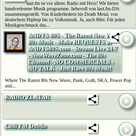
laut.fm ist vor allem: Radio mit Herz! Wir bie­ten
handverlesene Musik programme, liebevoll von laut.fm-DJs
zusammengestellt. Von Kinderliedern bis Death Metal, von
deutschem Hip­hop bis zu Volksmusik. Ja, auch 80er. Für jeden
Musikgeschmack das...
ANDYS 80S - The Rarest New Wave
80s Music - Make REQUESTS at
ANDYS80S.com - Stream Live 24-7
- NewWaveZone.com - The 80s
Channel - NO COMMERCIALS -
NO TALK - Just Rare 80s Music!
Where The Rarest 80s New Wave, Punk, Goth, SKA, Power Pop
and...
RADIO ZLATAR
Chill FM Dublin