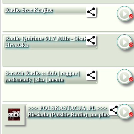
Radio Srce Krajine
Radio Quirinus 91.7 MHz - Sisak -
Hrvatska
Scratch Radio :: dub | reggae |
rocksteady | ska | mento
>>> POLSKASTACJA .PL >>> -
Biesiada (Polskie Radio), aacplus