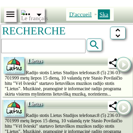
D'accueil
Ska
»
RECHERCHE
Lietus
Radijo stotis Lietus Studijos telefonas:8 (5) 236 03
701999 metų liepos 15 dieną, 10 valandą ryte Stasio Povilaičio
hitu "Vėl švieski" startavo lietuviškos muzikos radijo stotis
"Lietus". Muzikinė, pramoginė ir informacinė radijo programa
skirta visiems mylintiems lietuvišką muziką, norintiems...
Lietus
Radijo stotis Lietus Studijos telefonas:8 (5) 236 03
701999 metų liepos 15 dieną, 10 valandą ryte Stasio Povilaičio
hitu "Vėl švieski" startavo lietuviškos muzikos radijo stotis
"Lietus". Muzikinė, pramoginė ir informacinė radijo programa