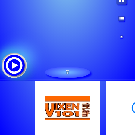
1
Vixen 101
Tracklist: