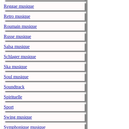
Sweetener
.
Reggae musique
Petite-Vallée 
Retro musique
lapresse.ca
mercredi, 
Roumain musique
Les organisate
ministère de la
Russe musique
Théâtre de la V
Salsa musique
avant 2021, ce 
Schlager musique
Il y a 50 ans
Ska musique
lapresse.ca
mercredi, 
Il y a 50 ans,
Soul musique
événement médi
Soundtrack
démarche en fa
Spirituelle
The Lumineers
Sport
lapresse.ca
mardi, 26 
Le Festival Os
Swing musique
tiendra le wee
Symphonique musique