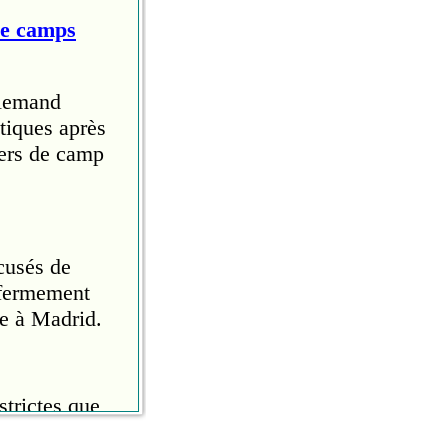
de camps
llemand
tiques après
iers de camp
cusés de
 fermement
e à Madrid.
trictes que
 tournée