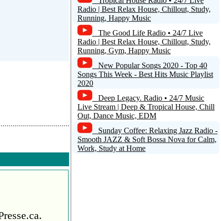
Tropical House Radio • 24/7 Live
Radio | Best Relax House, Chillout, Study,
Running, Happy Music
The Good Life Radio • 24/7 Live
Radio | Best Relax House, Chillout, Study,
Running, Gym, Happy Music
New Popular Songs 2020 - Top 40
Songs This Week - Best Hits Music Playlist
2020
Deep Legacy. Radio • 24/7 Music
Live Stream | Deep & Tropical House, Chill
Out, Dance Music, EDM
Sunday Coffee: Relaxing Jazz Radio -
Smooth JAZZ & Soft Bossa Nova for Calm,
Work, Study at Home
Presse.ca.