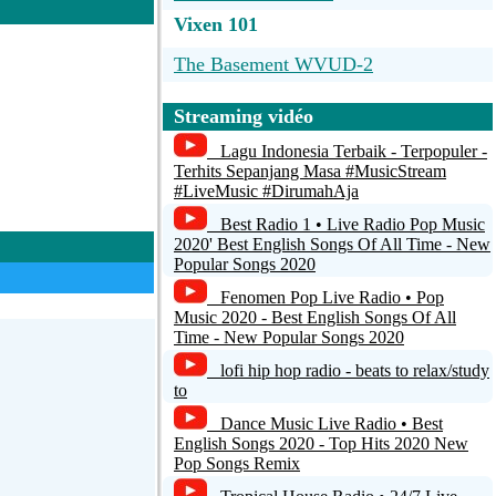
Vixen 101
The Basement WVUD-2
----------
Streaming vidéo
VIBRATION POPROCK
Lagu Indonesia Terbaik - Terpopuler -
Terhits Sepanjang Masa #MusicStream
VIBRATION 108
#LiveMusic #DirumahAja
Best Radio 1 • Live Radio Pop Music
UnitedInIslam Radio :Quran Recitation
2020' Best English Songs Of All Time - New
With English Translation
Popular Songs 2020
Fenomen Pop Live Radio • Pop
Music 2020 - Best English Songs Of All
Time - New Popular Songs 2020
lofi hip hop radio - beats to relax/study
to
Dance Music Live Radio • Best
English Songs 2020 - Top Hits 2020 New
Pop Songs Remix