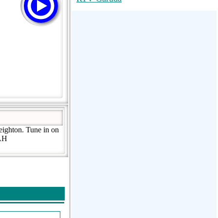
M RADIO
SUN
La Grosse Radio Regg...
eighton. Tune in on
3AH