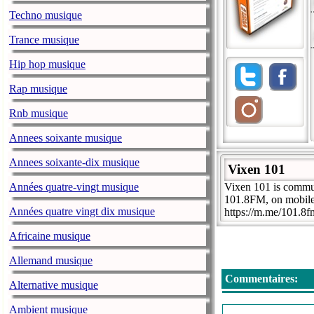
Techno musique
Trance musique
Hip hop musique
Rap musique
Rnb musique
Annees soixante musique
Annees soixante-dix musique
Vixen 101
Années quatre-vingt musique
Vixen 101 is commun
101.8FM, on mobile
Années quatre vingt dix musique
https://m.me/101.8f
Africaine musique
Allemand musique
Commentaires:
Alternative musique
Ambient musique