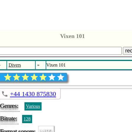
Vixen 101
re
»
Divers
»
Vixen 101
+44 1430 875830
Genres:
Various
Bitrate:
128
Format sonore:
MP3