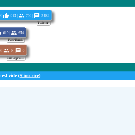
m
913 |
756 |
2 882
Twitter
619 |
654
FaceBook
m
0 |
0
Instagram
 est vide (
S'inscrire
)