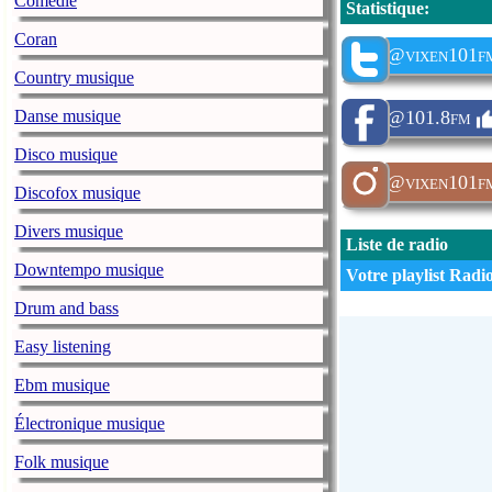
Comédie
Statistique
:
Coran
@vixen101f
Country musique
Danse musique
@101.8fm
Disco musique
@vixen101f
Discofox musique
Divers musique
Liste de radio
Downtempo musique
Votre playlist Radio
Drum and bass
Easy listening
Ebm musique
Électronique musique
Folk musique