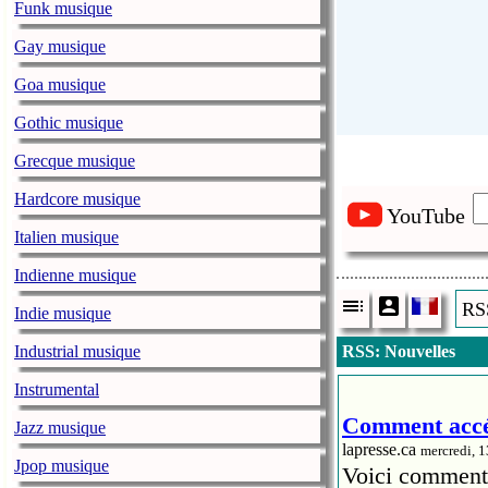
Funk musique
Gay musique
Goa musique
Gothic musique
Grecque musique
Hardcore musique
YouTube
Italien musique
Indienne musique
RSS
Indie musique
Industrial musique
RSS: Nouvelles
Instrumental
Comment accéd
Jazz musique
lapresse.ca
mercredi, 
Jpop musique
Voici comment 