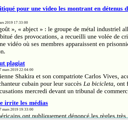
tiqué pour une video les montrant en détenus 
mars 2019 17:33:00
ût », « abject » : le groupe de métal industriel a
itué des provocations, a recueilli une volée de cri
'une vidéo où ses membres apparaissent en prisonn
on.
ut plagiat
27 mars 2019 22:04:00
ienne Shakira et son compatriote Carlos Vives, ac
 chanteur cubain pour leur succès
La bicicleta
, ont
cusations mercredi devant un tribunal de commerc
 irrite les médias
27 mars 2019 19:33:00
ricains ont publiquement dénoncé les règles très s
riana Grande leur impose pour la couverture de sa