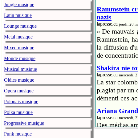
Jungle musique
Rammstein cri
Latin musique
nazis
lapresse.ca
jeudi, 28 
Lounge musique
« De mauvais go
Metal musique
Rammstein, hab
la diffusion d
Mixed musique
de concentrati
Monde musique
Shakira nie to
Musical musique
lapresse.ca
mercredi, 
Oldies musique
La star colomb
plagiat par un
Opera musique
démenti ces ac
Polonais musique
Ariana Grande
Polka musique
lapresse.ca
mercredi, 
Progressive musique
Des médias amé
la chanteuse A
Punk musique