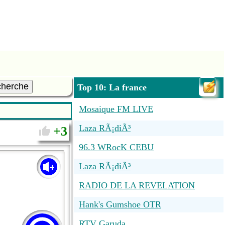
cherche
Top 10: La france
Mosaique FM LIVE
Laza RÃ¡diÃ³
3
96.3 WRocK CEBU
Laza RÃ¡diÃ³
RADIO DE LA REVELATION
Hank's Gumshoe OTR
RTV Garuda