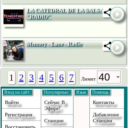
LA CATEDRAL DE LA SALSA
"RADIO"
Memory - Lane - Radio
1
2
3
4
5
6
7
Лимит
Вход на сайт:
Популярные:
Язык
Помощь
Войти
Сейчас В
Контакты
Эфире!
Регистрация
Добавление
Станции
Станции
Восстановить