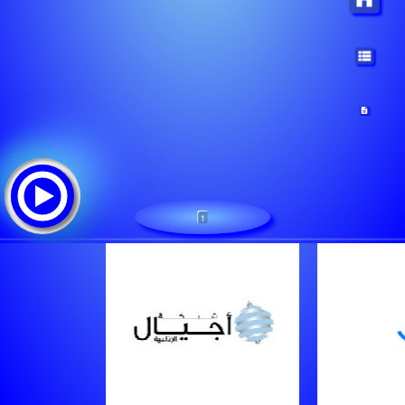
1
radio relay
Tracklist: