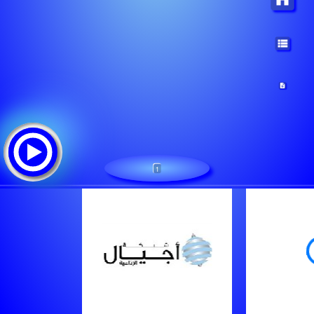
1
radio relay
Треклист: