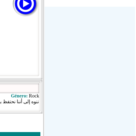
Stream Radiovoz Coruña
RTFM Lounge
PulsRadio LOUNGE
Dance One Radio San Francisco
CLASSIC ROCK MIAMI
Género:
Rock