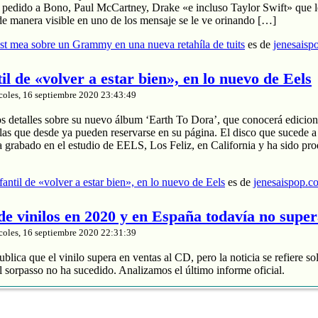
a pedido a Bono, Paul McCartney, Drake «e incluso Taylor Swift» que le
de manera visible en uno de los mensaje se le ve orinando […]
t mea sobre un Grammy en una nueva retahíla de tuits
es de
jenesaisp
til de «volver a estar bien», en lo nuevo de Eels
coles, 16 septiembre 2020 23:43:49
os detalles sobre su nuevo álbum ‘Earth To Dora’, que conocerá edicion
las que desde ya pueden reservarse en su página. El disco que sucede a
a grabado en el estudio de EELS, Los Feliz, en California y ha sido pr
nfantil de «volver a estar bien», en lo nuevo de Eels
es de
jenesaispop.c
 de vinilos en 2020 y en España todavía no supe
coles, 16 septiembre 2020 22:31:39
blica que el vinilo supera en ventas al CD, pero la noticia se refiere so
 sorpasso no ha sucedido. Analizamos el último informe oficial.
roduce un 88% de los ingresos
 y divide entre 2 sus ventas