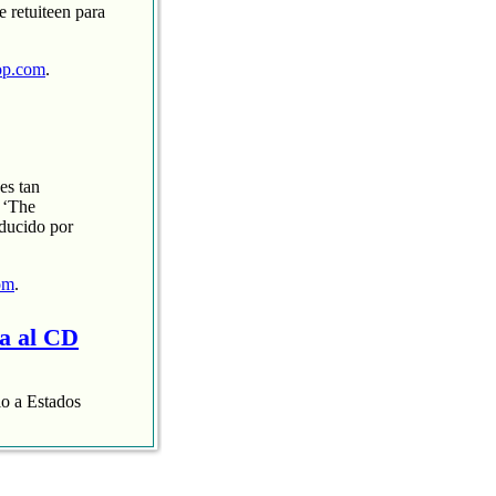
 retuiteen para
op.com
.
es tan
 ‘The
oducido por
om
.
ra al CD
lo a Estados