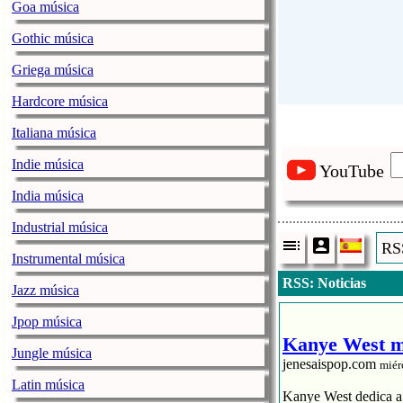
Goa música
Gothic música
Griega música
Hardcore música
Italiana música
Indie música
YouTube
India música
Industrial música
RSS
Instrumental música
RSS: Noticias
Jazz música
Jpop música
Kanye West me
Jungle música
jenesaispop.com
miér
Latin música
Kanye West dedica a s