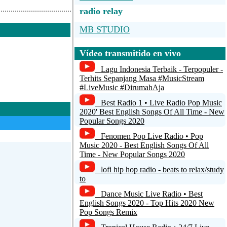
radio relay
MB STUDIO
Radio Amra #StayHome!
Vídeo transmitido en vivo
Radio Altamar 102.3 FM
Lagu Indonesia Terbaik - Terpopuler -
Terhits Sepanjang Masa #MusicStream
Radio Aguilar
#LiveMusic #DirumahAja
Best Radio 1 • Live Radio Pop Music
Radio 6 tenerife
2020' Best English Songs Of All Time - New
Popular Songs 2020
Fenomen Pop Live Radio • Pop
Music 2020 - Best English Songs Of All
Time - New Popular Songs 2020
lofi hip hop radio - beats to relax/study
to
Dance Music Live Radio • Best
English Songs 2020 - Top Hits 2020 New
Pop Songs Remix