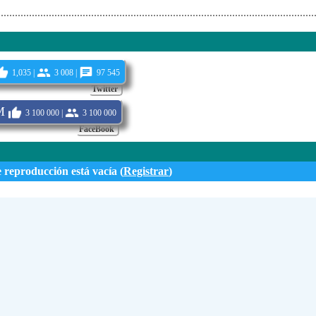
1,035 |
3 008 |
97 545
Twitter
M
3 100 000 |
3 100 000
FaceBook
e reproducción está vacía (
Registrar
)