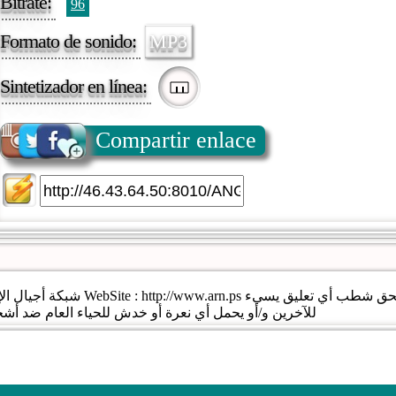
Bitrate:
96
Formato de sonido:
MP3
Sintetizador en línea:
Compartir enlace
 ننوه إلى أننا نحتفظ بحق شطب أي تعليق يسيء
للآخرين و/أو يحمل أي نعرة أو خدش للحياء العام ضد أ